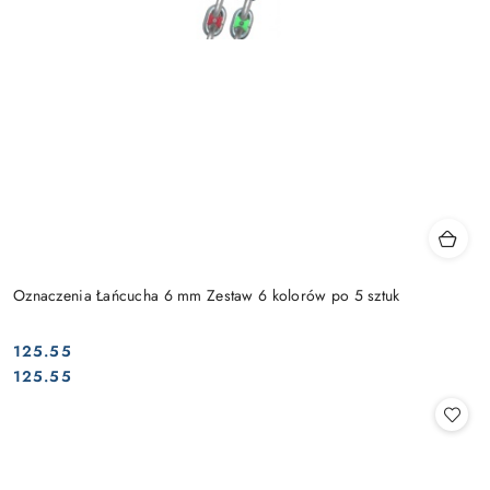
Oznaczenia Łańcucha 6 mm Zestaw 6 kolorów po 5 sztuk
125.55
Cena:
Cena:
125.55