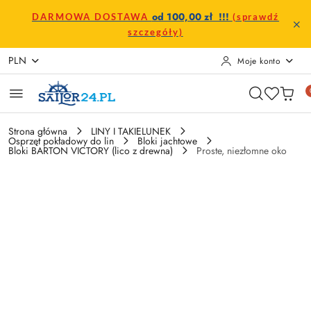
Przejdź do treści głównej
Przejdź do wyszukiwarki
Przejdź do moje konto
Przejdź do menu głównego
Przejdź do opisu produktu
Przejdź do stopki
od 100,00 zł !!!
DARMOWA DOSTAWA
(sprawdź
szczegóły)
PLN
Moje konto
Strona główna
LINY I TAKIELUNEK
Osprzęt pokładowy do lin
Bloki jachtowe
Bloki BARTON VICTORY (lico z drewna)
Proste, niezłomne oko