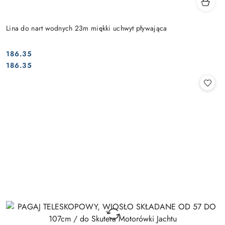
Lina do nart wodnych 23m miękki uchwyt pływająca
186.35
Cena:
Cena:
186.35