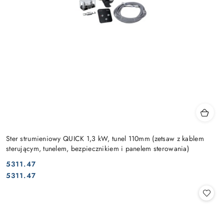
Ster strumieniowy QUICK 1,3 kW, tunel 110mm (zetsaw z kablem
sterującym, tunelem, bezpiecznikiem i panelem sterowania)
5311.47
Cena:
Cena:
5311.47