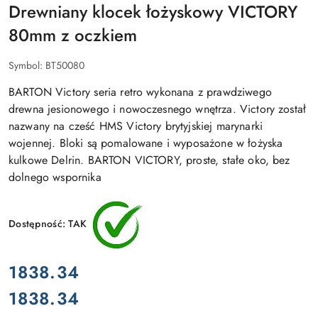
Drewniany klocek łożyskowy VICTORY
80mm z oczkiem
Symbol:
BT50080
BARTON Victory seria retro wykonana z prawdziwego
drewna jesionowego i nowoczesnego wnętrza. Victory został
nazwany na cześć HMS Victory brytyjskiej marynarki
wojennej. Bloki są pomalowane i wyposażone w łożyska
kulkowe Delrin. BARTON VICTORY, proste, stałe oko, bez
dolnego wspornika
Dostępność:
TAK
cena:
1838.34
1838.34
Cena: