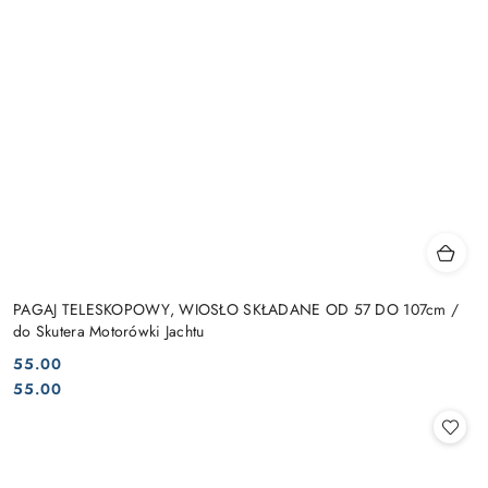
PAGAJ TELESKOPOWY, WIOSŁO SKŁADANE OD 57 DO 107cm /
do Skutera Motorówki Jachtu
55.00
Cena:
Cena:
55.00