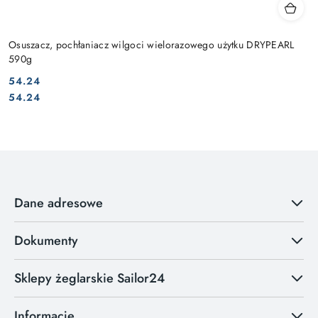
Osuszacz, pochłaniacz wilgoci wielorazowego użytku DRYPEARL
590g
54.24
Cena:
Cena:
54.24
Dane adresowe
Dokumenty
Sklepy żeglarskie Sailor24
Informacje