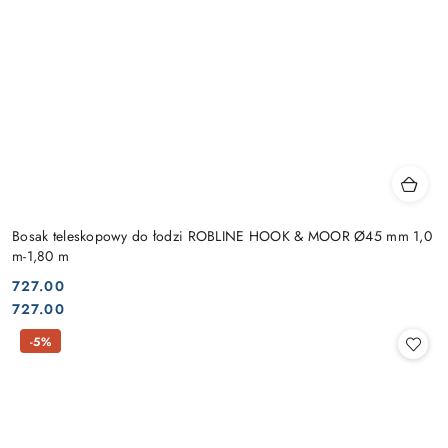
Bosak teleskopowy do łodzi ROBLINE HOOK & MOOR Ø45 mm 1,0
m-1,80 m
727.00
Cena:
Cena:
727.00
-5%