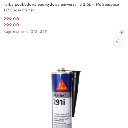
Farba podkładowa epoksydowa uniwersalna 2,5L – Multipurpose
117 Epoxy Primer
299.00
Cena
299.00
Cena
promocyjna:
Najniższa
Najniższa cena:
315
,
315
promocyjna:
cena
z
30
dni
przed
obniżką