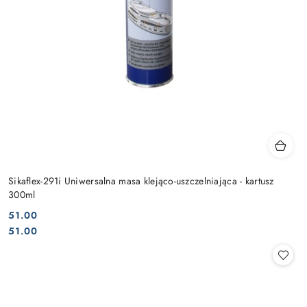
Sikaflex-291i Uniwersalna masa klejąco-uszczelniająca - kartusz
300ml
51.00
Cena:
Cena:
51.00