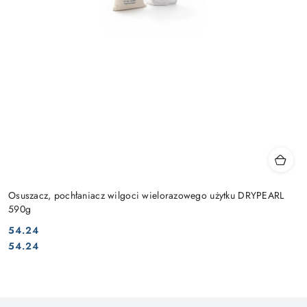
Osuszacz, pochłaniacz wilgoci wielorazowego użytku DRYPEARL
590g
54.24
Cena:
Cena:
54.24