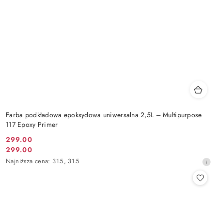
Farba podkładowa epoksydowa uniwersalna 2,5L – Multipurpose
117 Epoxy Primer
299.00
Cena
299.00
Cena
promocyjna:
Najniższa
Najniższa cena:
315
,
315
promocyjna:
cena
z
30
dni
przed
obniżką