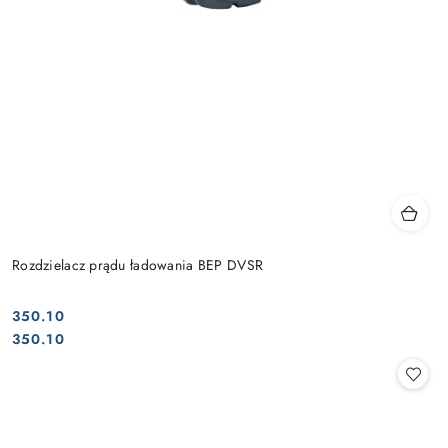
Rozdzielacz prądu ładowania BEP DVSR
350.10
Cena:
Cena:
350.10