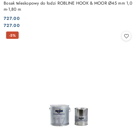
Bosak teleskopowy do łodzi ROBLINE HOOK & MOOR Ø45 mm 1,0
m-1,80 m
727.00
Cena:
Cena:
727.00
-5%