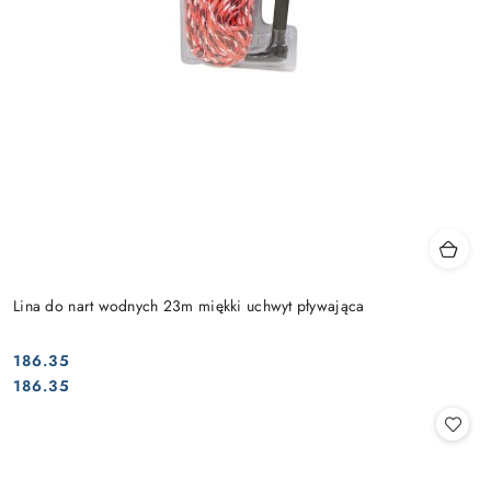
Lina do nart wodnych 23m miękki uchwyt pływająca
186.35
Cena:
Cena:
186.35