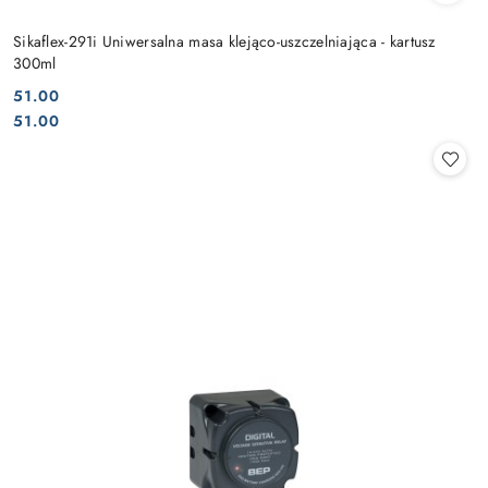
Sikaflex-291i Uniwersalna masa klejąco-uszczelniająca - kartusz
300ml
51.00
Cena:
Cena:
51.00