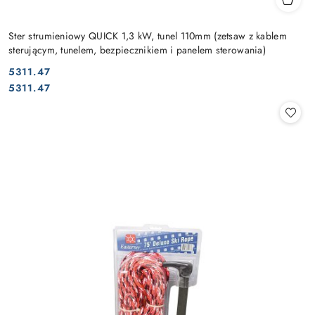
Ster strumieniowy QUICK 1,3 kW, tunel 110mm (zetsaw z kablem
sterującym, tunelem, bezpiecznikiem i panelem sterowania)
5311.47
Cena:
Cena:
5311.47