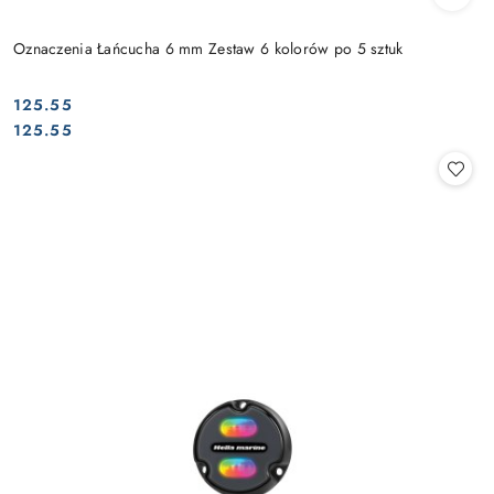
Oznaczenia Łańcucha 6 mm Zestaw 6 kolorów po 5 sztuk
125.55
Cena:
Cena:
125.55