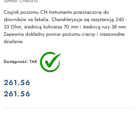
Symbol:
CN60510
Czujnik poziomu CN Instruments przeznaczony do
zbiorników na fekalia. Charakteryzuje się rezystancją 240 -
33 Ohm, średnicą kołnierza 70 mm i średnicą rury 38 mm.
Zapewnia dokładny pomiar poziomu cieczy i niezawodne
działanie.
Dostępność:
TAK
cena:
261.56
261.56
Cena: