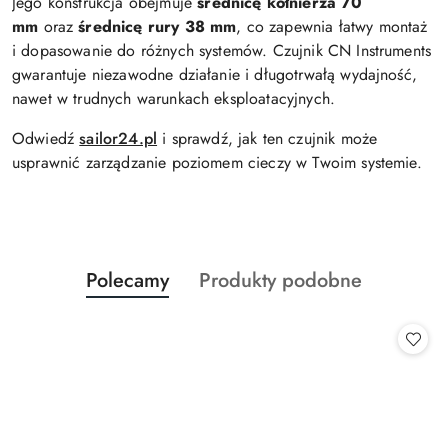
Jego konstrukcja obejmuje
średnicę kołnierza 70
mm
oraz
średnicę rury 38 mm
, co zapewnia łatwy montaż
i dopasowanie do różnych systemów. Czujnik CN Instruments
gwarantuje niezawodne działanie i długotrwałą wydajność,
nawet w trudnych warunkach eksploatacyjnych.
Odwiedź
sailor24.pl
i sprawdź, jak ten czujnik może
usprawnić zarządzanie poziomem cieczy w Twoim systemie.
Produkty
Produkty
Polecamy
Produkty podobne
Pomiń karuzelę produktów
o
o
statusie:
statusie: