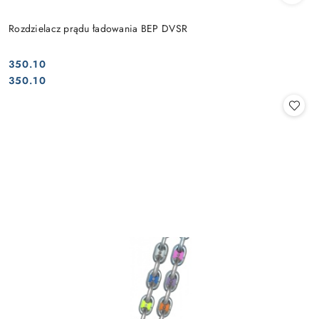
Rozdzielacz prądu ładowania BEP DVSR
350.10
Cena:
Cena:
350.10