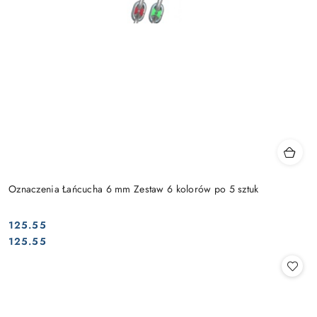
Oznaczenia Łańcucha 6 mm Zestaw 6 kolorów po 5 sztuk
125.55
Cena:
Cena:
125.55