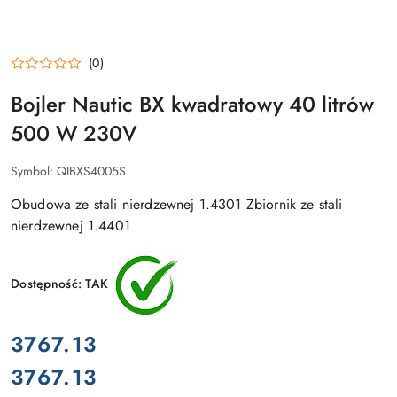
(0)
Bojler Nautic BX kwadratowy 40 litrów
500 W 230V
Symbol:
QIBXS4005S
Obudowa ze stali nierdzewnej 1.4301 Zbiornik ze stali
nierdzewnej 1.4401
Dostępność:
TAK
cena:
3767.13
3767.13
Cena: