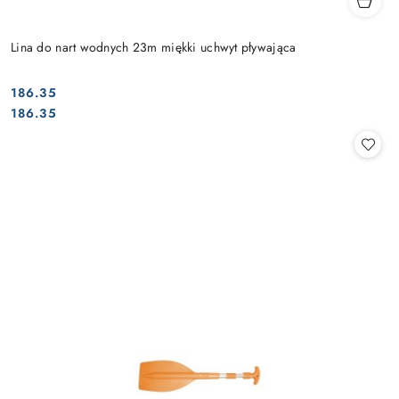
Lina do nart wodnych 23m miękki uchwyt pływająca
186.35
Cena:
Cena:
186.35