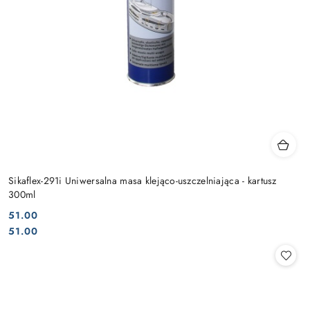
Sikaflex-291i Uniwersalna masa klejąco-uszczelniająca - kartusz
300ml
51.00
Cena:
Cena:
51.00