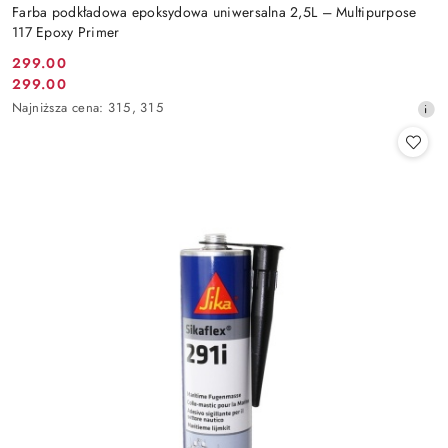
Farba podkładowa epoksydowa uniwersalna 2,5L – Multipurpose
117 Epoxy Primer
299.00
Cena
299.00
Cena
promocyjna:
Najniższa
Najniższa cena:
315
,
315
promocyjna:
cena
z
30
dni
przed
obniżką