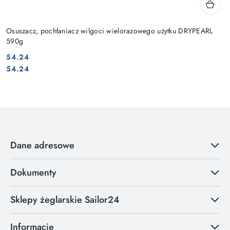
Osuszacz, pochłaniacz wilgoci wielorazowego użytku DRYPEARL
590g
54.24
Cena:
Cena:
54.24
Dane adresowe
Dokumenty
Sklepy żeglarskie Sailor24
Informacje