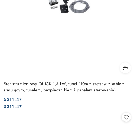
Ster strumieniowy QUICK 1,3 kW, tunel 110mm (zetsaw z kablem
sterującym, tunelem, bezpiecznikiem i panelem sterowania)
5311.47
Cena:
Cena:
5311.47