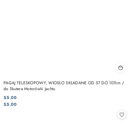
PAGAJ TELESKOPOWY, WIOSŁO SKŁADANE OD 57 DO 107cm /
do Skutera Motorówki Jachtu
55.00
Cena:
Cena:
55.00