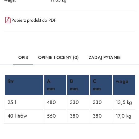
11.65 kg
Pobierz produkt do PDF
OPIS
OPINIE I OCENY (0)
ZADAJ PYTANIE
litr
A
B
C
waga
mm
mm
mm
25 l
480
330
330
13,5 kg
40 litrów
560
380
380
17,0 kg