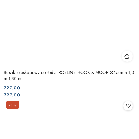
Bosak teleskopowy do łodzi ROBLINE HOOK & MOOR Ø45 mm 1,0
m-1,80 m
727.00
Cena:
Cena:
727.00
-5%