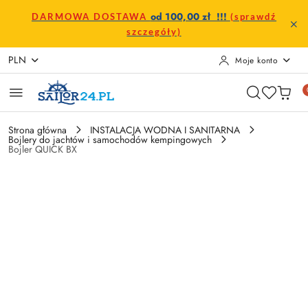
Przejdź do treści głównej
Przejdź do wyszukiwarki
Przejdź do moje konto
Przejdź do menu głównego
Przejdź do opisu produktu
Przejdź do stopki
od 100,00 zł !!!
DARMOWA DOSTAWA
(sprawdź
szczegóły)
PLN
Moje konto
Strona główna
INSTALACJA WODNA I SANITARNA
Bojlery do jachtów i samochodów kempingowych
Bojler QUICK BX