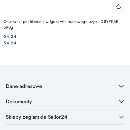
Osuszacz, pochłaniacz wilgoci wielorazowego użytku DRYPEARL
590g
54.24
Cena:
Cena:
54.24
Dane adresowe
Dokumenty
Sklepy żeglarskie Sailor24