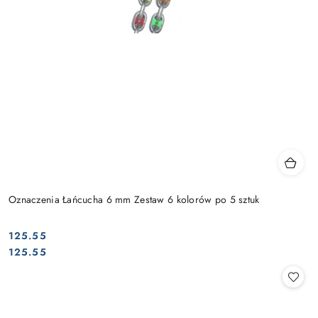
Oznaczenia Łańcucha 6 mm Zestaw 6 kolorów po 5 sztuk
125.55
Cena:
Cena:
125.55