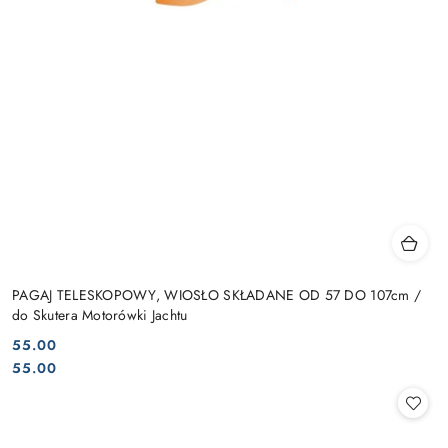
PAGAJ TELESKOPOWY, WIOSŁO SKŁADANE OD 57 DO 107cm /
do Skutera Motorówki Jachtu
55.00
Cena:
Cena:
55.00