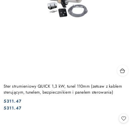
Ster strumieniowy QUICK 1,3 kW, tunel 110mm (zetsaw z kablem
sterującym, tunelem, bezpiecznikiem i panelem sterowania)
5311.47
Cena:
Cena:
5311.47