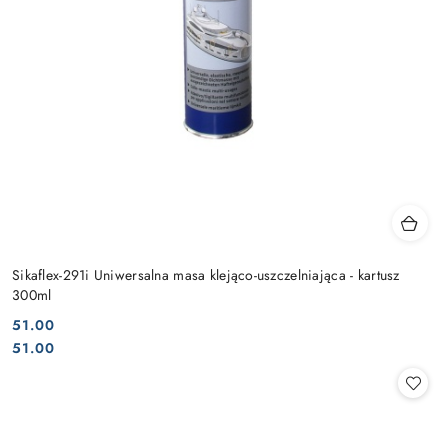
Sikaflex-291i Uniwersalna masa klejąco-uszczelniająca - kartusz
300ml
51.00
Cena:
Cena:
51.00