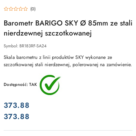
(0)
Barometr BARIGO SKY Ø 85mm ze stali
nierdzewnej szczotkowanej
Symbol:
BR183RF-SA24
Skala barometru z linii produktów SKY wykonane ze
szczotkowanej stali nierdzewnej, polerowanej na zamówienie.
Dostępność:
TAK
cena:
373.88
373.88
Cena: