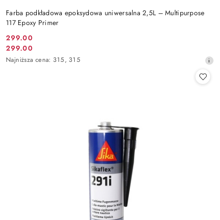
Farba podkładowa epoksydowa uniwersalna 2,5L – Multipurpose
117 Epoxy Primer
299.00
Cena
299.00
Cena
promocyjna:
Najniższa
Najniższa cena:
315
,
315
promocyjna:
cena
z
30
dni
przed
obniżką