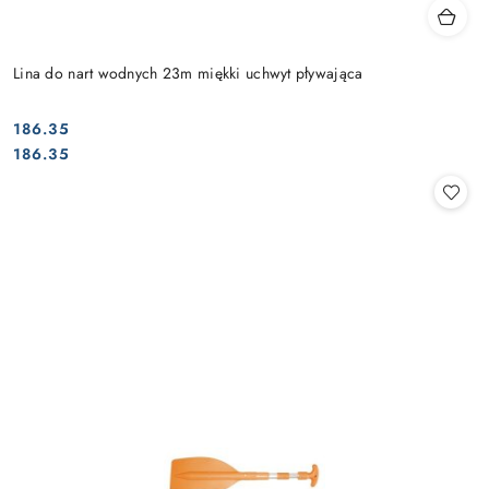
Lina do nart wodnych 23m miękki uchwyt pływająca
186.35
Cena:
Cena:
186.35