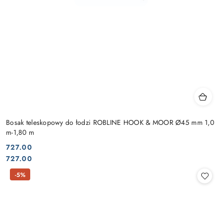
Bosak teleskopowy do łodzi ROBLINE HOOK & MOOR Ø45 mm 1,0
m-1,80 m
727.00
Cena:
Cena:
727.00
-5%