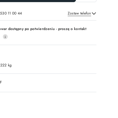
 530 11 00 44
Zostaw telefon
Wyślij
owar dostępny po potwierdzeniu - proszę o kontakt
0
.222 kg
DF