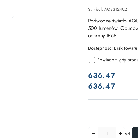
Symbol:
AQ3312402
Podwodne światło AQ
500 lumenów. Obudowa
ochrony IP68.
Dostępność:
Brak towaru
Powiadom gdy produk
cena:
636.47
636.47
Cena:
Ilość
szt.