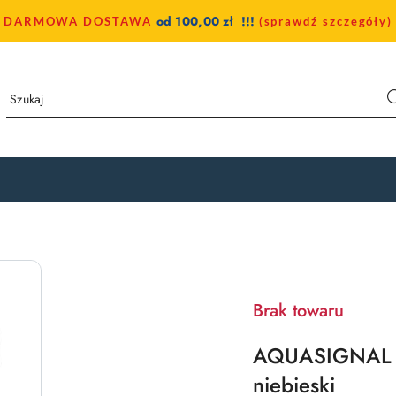
od 100,00 zł !!!
DARMOWA DOSTAWA
(sprawdź szczegóły)
Brak towaru
AQUASIGNAL D
niebieski