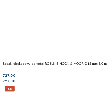
Bosak teleskopowy do łodzi ROBLINE HOOK & MOOR Ø45 mm 1,0 m
727.00
Cena:
Cena:
727.00
-5%