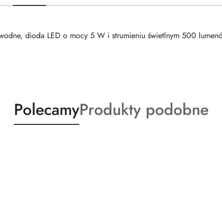
dne, dioda LED o mocy 5 W i strumieniu świetlnym 500 lumen
Produkty
Produkty
Polecamy
Produkty podobne
o
o
statusie:
statusie: