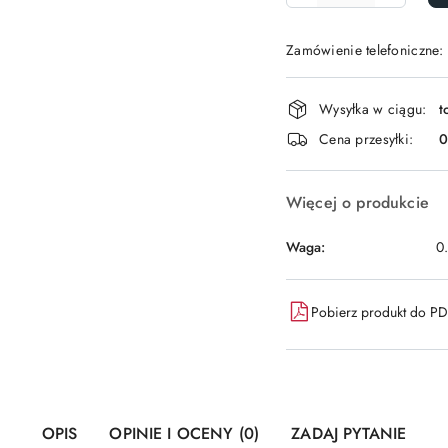
Zamówienie telefoniczne:
Dostępność
Wysyłka w ciągu:
t
i
Cena przesyłki:
dostawa
Więcej o produkcie
Waga:
0
Pobierz produkt do P
OPIS
OPINIE I OCENY (0)
ZADAJ PYTANIE