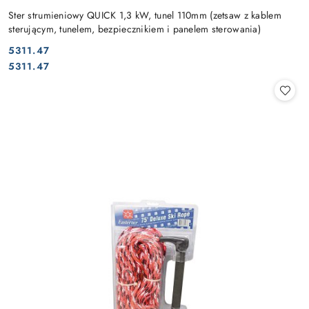
Ster strumieniowy QUICK 1,3 kW, tunel 110mm (zetsaw z kablem
sterującym, tunelem, bezpiecznikiem i panelem sterowania)
5311.47
Cena:
Cena:
5311.47