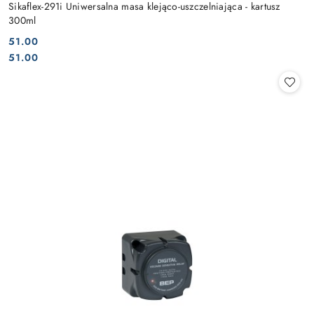
Sikaflex-291i Uniwersalna masa klejąco-uszczelniająca - kartusz
300ml
51.00
Cena:
Cena:
51.00