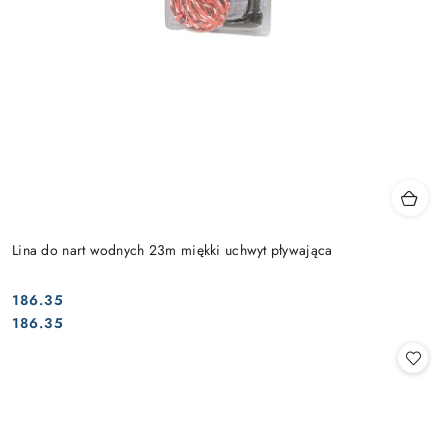
Lina do nart wodnych 23m miękki uchwyt pływająca
186.35
Cena:
Cena:
186.35