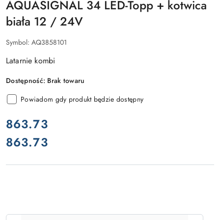
AQUASIGNAL 34 LED-Topp + kotwica
biała 12 / 24V
Symbol:
AQ3858101
Latarnie kombi
Dostępność:
Brak towaru
Powiadom gdy produkt będzie dostępny
cena:
863.73
863.73
Cena:
Ilość