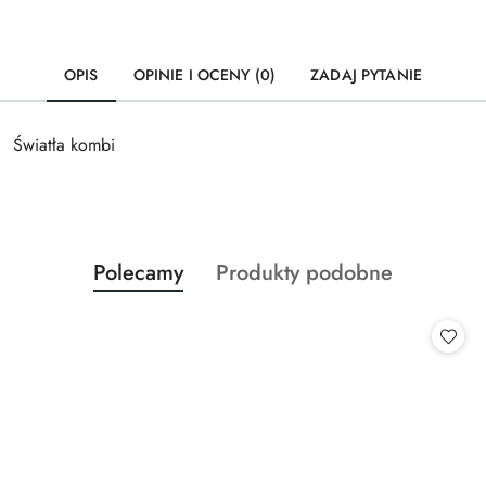
OPIS
OPINIE I OCENY (0)
ZADAJ PYTANIE
Światła kombi
Produkty
Produkty
Polecamy
Produkty podobne
Pomiń karuzelę produktów
o
o
statusie:
statusie: