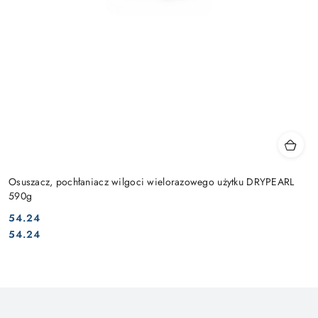
Osuszacz, pochłaniacz wilgoci wielorazowego użytku DRYPEARL
590g
54.24
Cena:
Cena:
54.24