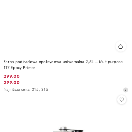
Farba podkładowa epoksydowa uniwersalna 2,5L – Multipurpose
117 Epoxy Primer
299.00
Cena
299.00
Cena
promocyjna:
Najniższa
Najniższa cena:
315
,
315
promocyjna:
cena
z
30
dni
przed
obniżką