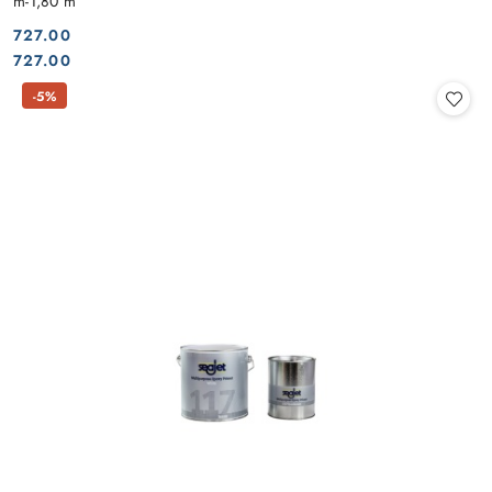
m-1,80 m
727.00
Cena:
Cena:
727.00
-5%