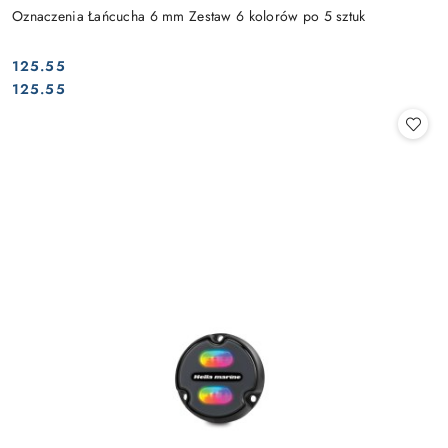
Oznaczenia Łańcucha 6 mm Zestaw 6 kolorów po 5 sztuk
125.55
Cena:
Cena:
125.55