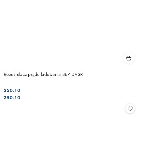
Rozdzielacz prądu ładowania BEP DVSR
350.10
Cena:
Cena:
350.10