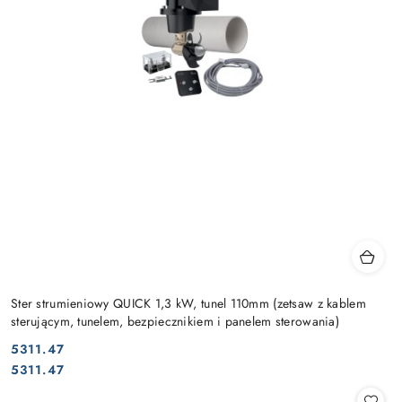
Ster strumieniowy QUICK 1,3 kW, tunel 110mm (zetsaw z kablem
sterującym, tunelem, bezpiecznikiem i panelem sterowania)
5311.47
Cena:
Cena:
5311.47