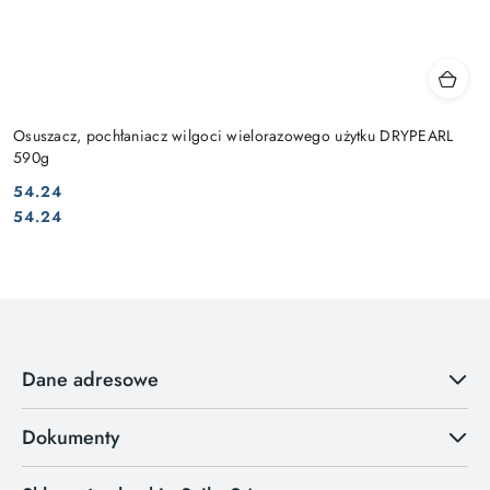
Osuszacz, pochłaniacz wilgoci wielorazowego użytku DRYPEARL
590g
54.24
Cena:
Cena:
54.24
Dane adresowe
Dokumenty