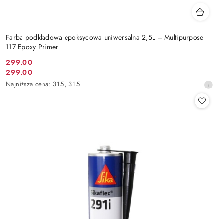
Farba podkładowa epoksydowa uniwersalna 2,5L – Multipurpose
117 Epoxy Primer
299.00
Cena
299.00
Cena
promocyjna:
Najniższa
Najniższa cena:
315
,
315
promocyjna:
cena
z
30
dni
przed
obniżką