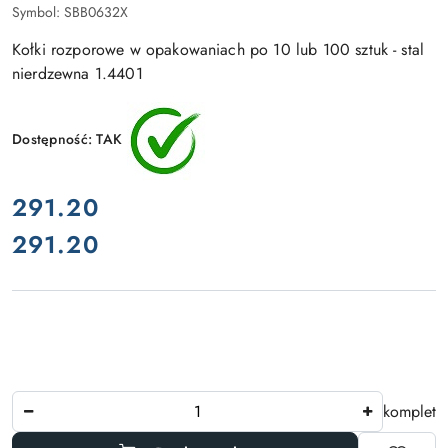
Symbol:
SBB0632X
Kołki rozporowe w opakowaniach po 10 lub 100 sztuk - stal
nierdzewna 1.4401
Dostępność:
TAK
cena:
291.20
291.20
Cena:
Ilość
komplet