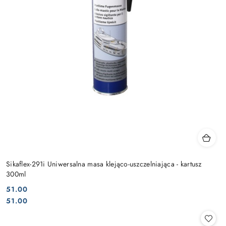
Sikaflex-291i Uniwersalna masa klejąco-uszczelniająca - kartusz
300ml
51.00
Cena:
Cena:
51.00