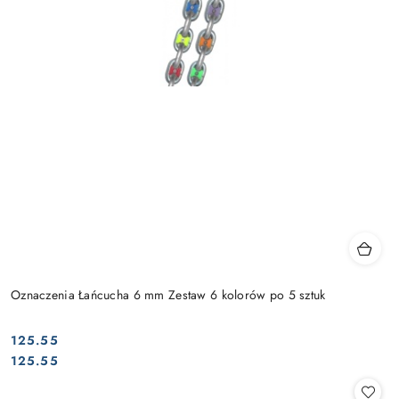
Oznaczenia Łańcucha 6 mm Zestaw 6 kolorów po 5 sztuk
125.55
Cena:
Cena:
125.55