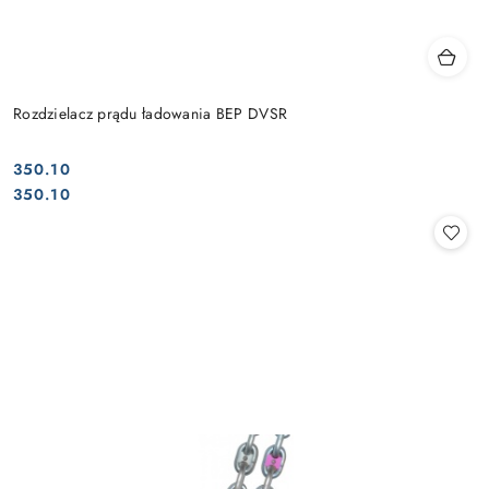
Rozdzielacz prądu ładowania BEP DVSR
350.10
Cena:
Cena:
350.10