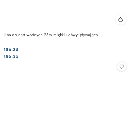
Lina do nart wodnych 23m miękki uchwyt pływająca
186.35
Cena:
Cena:
186.35