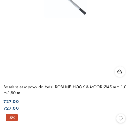
Bosak teleskopowy do łodzi ROBLINE HOOK & MOOR Ø45 mm 1,0
m-1,80 m
727.00
Cena:
Cena:
727.00
-5%