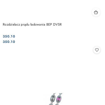
Rozdzielacz prądu ładowania BEP DVSR
350.10
Cena:
Cena:
350.10