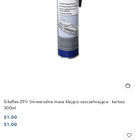
Sikaflex-291i Uniwersalna masa klejąco-uszczelniająca - kartusz
300ml
51.00
Cena:
Cena:
51.00