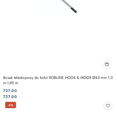
Bosak teleskopowy do łodzi ROBLINE HOOK & MOOR Ø45 mm 1,0
m-1,80 m
727.00
Cena:
Cena:
727.00
-5%