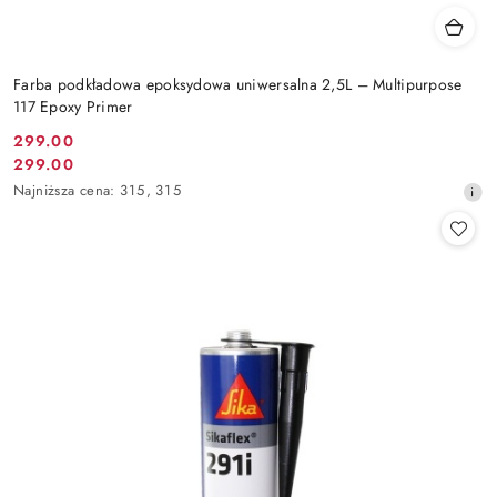
Farba podkładowa epoksydowa uniwersalna 2,5L – Multipurpose
117 Epoxy Primer
299.00
Cena
299.00
Cena
promocyjna:
Najniższa
Najniższa cena:
315
,
315
promocyjna:
cena
z
30
dni
przed
obniżką