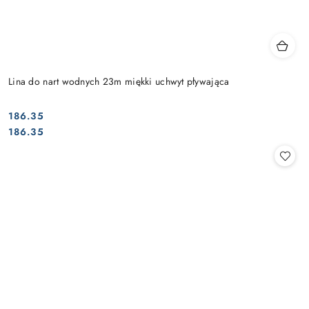
Lina do nart wodnych 23m miękki uchwyt pływająca
186.35
Cena:
Cena:
186.35