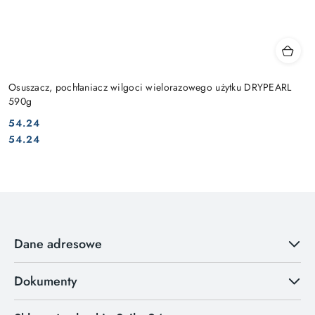
Osuszacz, pochłaniacz wilgoci wielorazowego użytku DRYPEARL
590g
54.24
Cena:
Cena:
54.24
Dane adresowe
Dokumenty