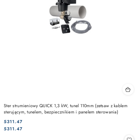
Ster strumieniowy QUICK 1,3 kW, tunel 110mm (zetsaw z kablem
sterującym, tunelem, bezpiecznikiem i panelem sterowania)
5311.47
Cena:
Cena:
5311.47