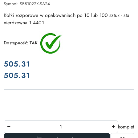
Symbol:
SBB1022X-SA24
Kołki rozporowe w opakowaniach po 10 lub 100 sztuk - stal
nierdzewna 1.4401
Dostępność:
TAK
cena:
505.31
505.31
Cena:
Ilość
komplet