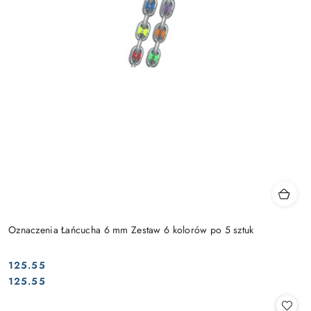
Oznaczenia Łańcucha 6 mm Zestaw 6 kolorów po 5 sztuk
125.55
Cena:
Cena:
125.55