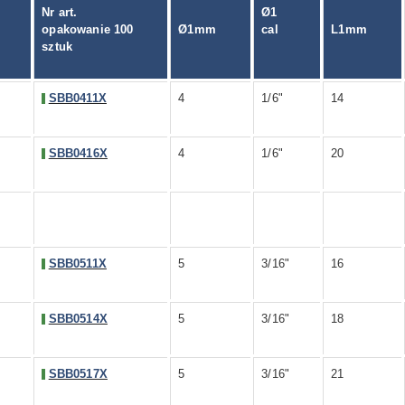
Nr art.
Ø1
opakowanie 100
Ø1mm
cal
L1mm
sztuk
SBB0411X
4
1/6"
14
SBB0416X
4
1/6"
20
SBB0511X
5
3/16"
16
SBB0514X
5
3/16"
18
SBB0517X
5
3/16"
21