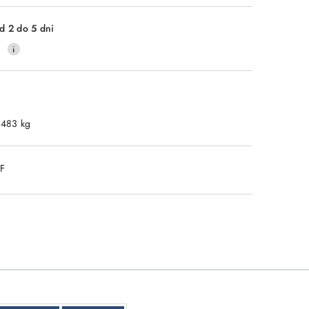
Wyślij
d 2 do 5 dni
0
.483 kg
DF