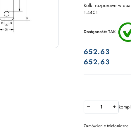
Kołki rozporowe w opak
1.4401
Dostępność:
TAK
cena:
652.63
652.63
Cena:
Ilość
kompl
Zamówienie telefoniczne: