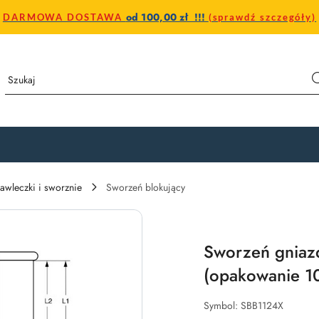
od 100,00 zł !!!
DARMOWA DOSTAWA
(sprawdź szczegóły)
awleczki i sworznie
Sworzeń blokujący
Sworzeń gnia
(opakowanie 10
Symbol:
SBB1124X