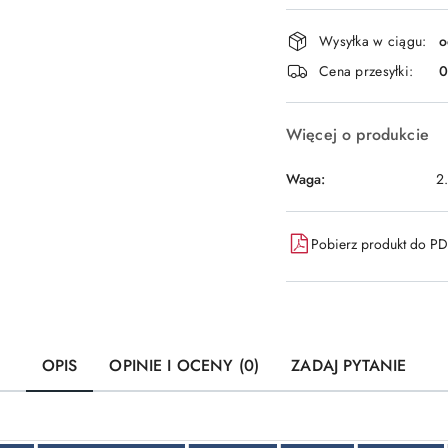
Dostępność
Wysyłka w ciągu:
o
i
Cena przesyłki:
dostawa
Więcej o produkcie
Waga:
2
Pobierz produkt do P
OPIS
OPINIE I OCENY (0)
ZADAJ PYTANIE