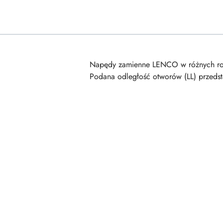
Napędy zamienne LENCO w różnych roz
Podana odległość otworów (LL) przeds
Pomiń karuzelę produktów