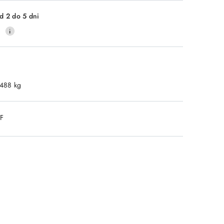
d 2 do 5 dni
0
.488 kg
DF