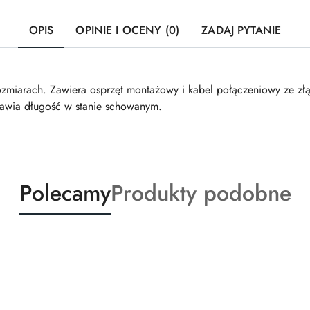
OPIS
OPINIE I OCENY (0)
ZADAJ PYTANIE
miarach. Zawiera osprzęt montażowy i kabel połączeniowy ze z
tawia długość w stanie schowanym.
Produkty
Produkty
Polecamy
Produkty podobne
o
o
statusie:
statusie: