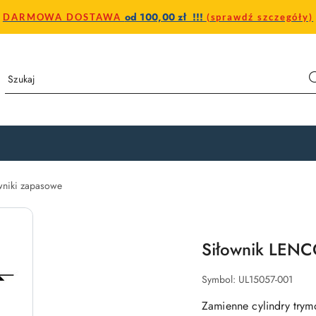
od 100,00 zł !!!
DARMOWA DOSTAWA
(sprawdź szczegóły)
wniki zapasowe
Siłownik LENC
Symbol:
UL15057-001
Zamienne cylindry try