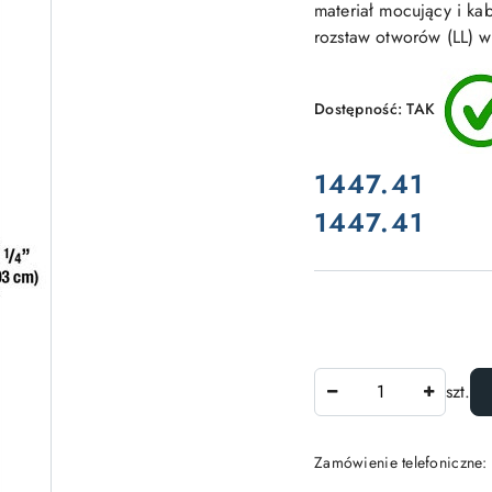
materiał mocujący i k
rozstaw otworów (LL) w
Dostępność:
TAK
cena:
1447.41
1447.41
Cena:
Ilość
szt.
Zamówienie telefoniczne: