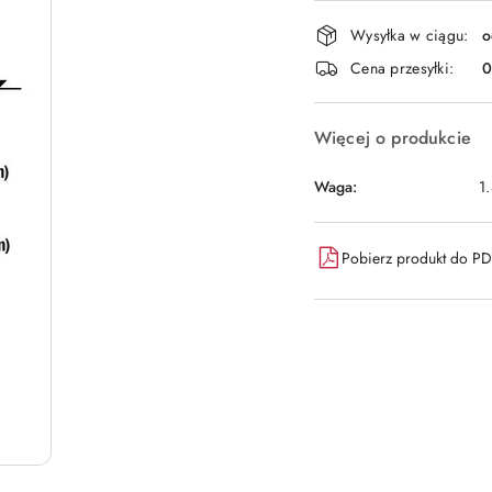
Dostępność
Wysyłka w ciągu:
o
i
Cena przesyłki:
dostawa
Więcej o produkcie
Waga:
1
Pobierz produkt do P