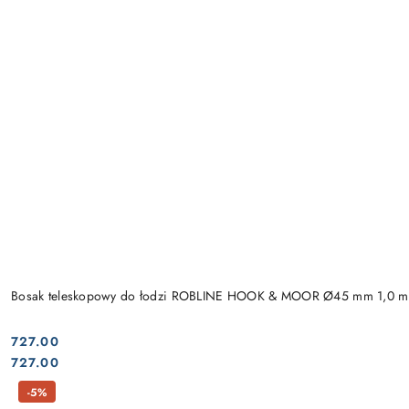
Bosak teleskopowy do łodzi ROBLINE HOOK & MOOR Ø45 mm 1,0 m
727.00
Cena:
Cena:
727.00
-5%