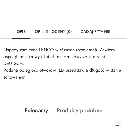
OPIS
OPINIE I OCENY (0)
ZADAJ PYTANIE
Napędy zamienne LENCO w różnych rozmiarach. Zawiera
osprzęt montażowy i kabel połączeniowy ze złączami
DEUTSCH.
Podana odległość otworów (LL) przedstawia długość w stanie
schowanym.
Produkty
Produkty
Polecamy
Produkty podobne
Pomiń karuzelę produktów
o
o
statusie:
statusie: