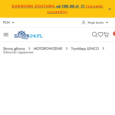
Przejdź do treści głównej
Przejdź do wyszukiwarki
Przejdź do moje konto
Przejdź do menu głównego
Przejdź do opisu produktu
Przejdź do stopki
od 100,00 zł !!!
DARMOWA DOSTAWA
(sprawdź
szczegóły)
PLN
Moje konto
Strona główna
MOTOROWODNE
Trymklapy LENCO
Siłowniki zapasowe