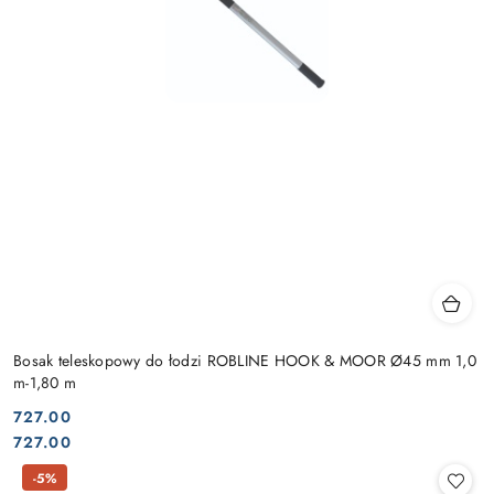
Bosak teleskopowy do łodzi ROBLINE HOOK & MOOR Ø45 mm 1,0
m-1,80 m
727.00
Cena:
Cena:
727.00
-5%