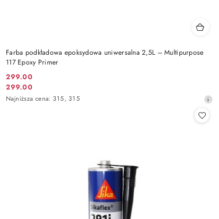
Farba podkładowa epoksydowa uniwersalna 2,5L – Multipurpose
117 Epoxy Primer
299.00
Cena
299.00
Cena
promocyjna:
Najniższa
Najniższa cena:
315
,
315
promocyjna:
cena
z
30
dni
przed
obniżką