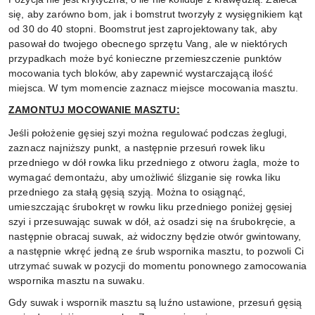
się, aby zarówno bom, jak i bomstrut tworzyły z wysięgnikiem kąt
od 30 do 40 stopni.
Boomstrut jest zaprojektowany tak, aby
pasował do twojego obecnego sprzętu Vang, ale w niektórych
przypadkach może być konieczne przemieszczenie punktów
mocowania tych bloków, aby zapewnić wystarczającą ilość
miejsca.
W tym momencie zaznacz miejsce mocowania masztu.
ZAMONTUJ MOCOWANIE MASZTU:
Jeśli położenie gęsiej szyi można regulować podczas żeglugi,
zaznacz najniższy punkt, a następnie przesuń rowek liku
przedniego w dół rowka liku przedniego z otworu żagla, może to
wymagać demontażu, aby umożliwić ślizganie się rowka liku
przedniego za stałą gęsią szyją.
Można to osiągnąć,
umieszczając śrubokręt w rowku liku przedniego poniżej gęsiej
szyi i przesuwając suwak w dół, aż osadzi się na śrubokręcie, a
następnie obracaj suwak, aż widoczny będzie otwór gwintowany,
a następnie wkręć jedną ze śrub wspornika masztu, to pozwoli Ci
utrzymać suwak w pozycji do momentu ponownego zamocowania
wspornika masztu na suwaku.
Gdy suwak i wspornik masztu są luźno ustawione, przesuń gęsią