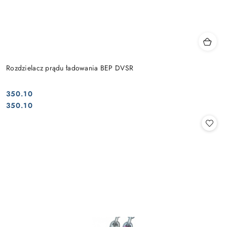
Rozdzielacz prądu ładowania BEP DVSR
350.10
Cena:
Cena:
350.10