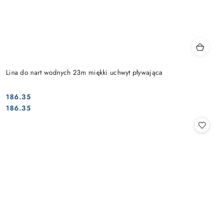
Lina do nart wodnych 23m miękki uchwyt pływająca
186.35
Cena:
Cena:
186.35