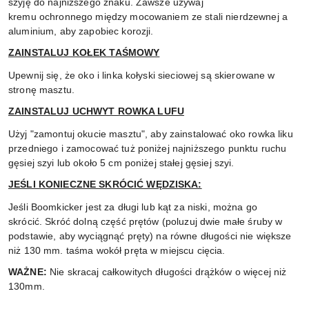
szyję do najniższego znaku.
Zawsze używaj
kremu ochronnego między mocowaniem ze stali nierdzewnej a
aluminium, aby zapobiec korozji.
ZAINSTALUJ KOŁEK TAŚMOWY
Upewnij się, że oko i linka kołyski sieciowej są skierowane w
stronę masztu.
ZAINSTALUJ UCHWYT ROWKA LUFU
Użyj "zamontuj okucie masztu", aby zainstalować oko rowka liku
przedniego i zamocować tuż poniżej najniższego punktu ruchu
gęsiej szyi lub około 5 cm poniżej stałej gęsiej szyi.
JEŚLI KONIECZNE SKRÓCIĆ WĘDZISKA:
Jeśli Boomkicker jest za długi lub kąt za niski, można go
skrócić.
Skróć dolną część prętów (poluzuj dwie małe śruby w
podstawie, aby wyciągnąć pręty) na równe długości nie większe
niż 130 mm. taśma wokół pręta w miejscu cięcia.
WAŻNE:
Nie skracaj całkowitych długości drążków o więcej niż
130mm.