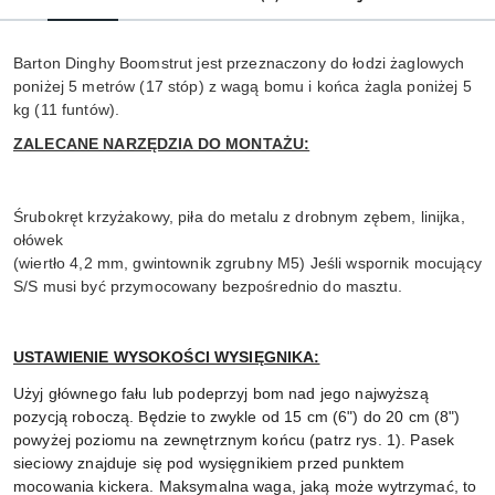
Barton Dinghy Boomstrut jest przeznaczony do łodzi żaglowych
poniżej 5 metrów (17 stóp) z wagą bomu i końca żagla poniżej 5
kg (11 funtów).
ZALECANE NARZĘDZIA DO MONTAŻU:
Śrubokręt krzyżakowy, piła do metalu z drobnym zębem, linijka,
ołówek
(wiertło 4,2 mm, gwintownik zgrubny M5) Jeśli wspornik mocujący
S/S musi być przymocowany bezpośrednio do masztu.
USTAWIENIE WYSOKOŚCI WYSIĘGNIKA:
Użyj głównego fału lub podeprzyj bom nad jego najwyższą
pozycją roboczą.
Będzie to zwykle od 15 cm (6") do 20 cm (8")
powyżej poziomu na zewnętrznym końcu (patrz rys. 1).
Pasek
sieciowy znajduje się pod wysięgnikiem przed punktem
mocowania kickera.
Maksymalna waga, jaką może wytrzymać, to