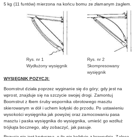
5 kg (11 funtów) mierzona na końcu bomu ze złamanym żaglem.
Rys. nr
1
Rys. nr
2
Wydłużony wysięgnik
Skompresowany
wysięgnik
WYSIĘGNIK POZYCJI:
Boomstrut działa poprzez wyginanie się do góry;
gdy jest na
wprost, znajduje się na szczycie swojej drogi.
Zamontuj
Boomstrut z łbem śruby wspornika obrotowego masztu
skierowanym w dół i uchem kołyski do przodu.
Po ustawieniu
wysokości wysięgnika jak powyżej oraz zamocowaniu pasa
masztu i paska wysięgnika do wysięgnika, umieść go wzdłuż
trójkąta bocznego, aby zobaczyć, jak pasuje.
Pozycja nie jest krytyczna, o ile nie koliduje z krawędzią.
Zaleca