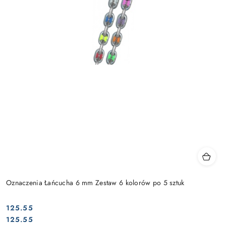
Oznaczenia Łańcucha 6 mm Zestaw 6 kolorów po 5 sztuk
125.55
Cena:
Cena:
125.55