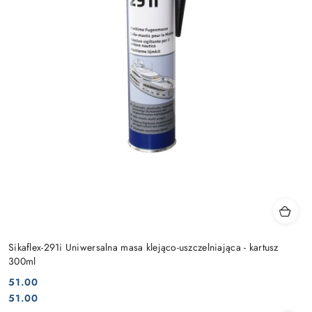
Sikaflex-291i Uniwersalna masa klejąco-uszczelniająca - kartusz
300ml
51.00
Cena:
Cena:
51.00