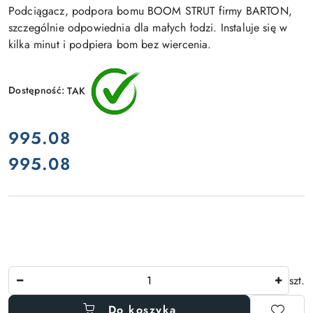
Podciągacz, podpora bomu BOOM STRUT firmy BARTON,
szczególnie odpowiednia dla małych łodzi. Instaluje się w
kilka minut i podpiera bom bez wiercenia.
Dostępność:
TAK
cena:
995.08
995.08
Cena:
Ilość
szt.
Do koszyka