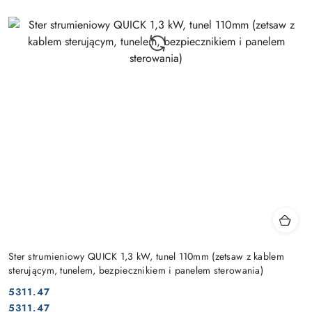
Ster strumieniowy QUICK 1,3 kW, tunel 110mm (zetsaw z kablem
sterującym, tunelem, bezpiecznikiem i panelem sterowania)
5311.47
Cena:
Cena:
5311.47