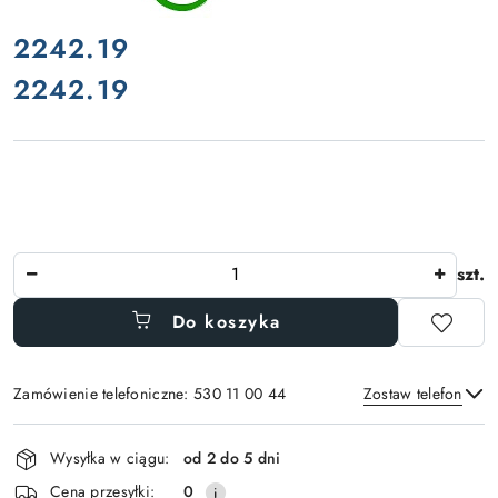
cena:
2242.19
2242.19
Cena:
Ilość
szt.
Do koszyka
Zamówienie telefoniczne: 530 11 00 44
Zostaw telefon
Dostępność
Wysyłka w ciągu:
od 2 do 5 dni
i
Wyślij
Cena przesyłki:
0