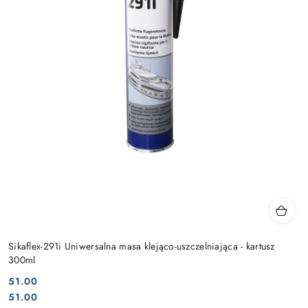
Sikaflex-291i Uniwersalna masa klejąco-uszczelniająca - kartusz
300ml
51.00
Cena:
Cena:
51.00