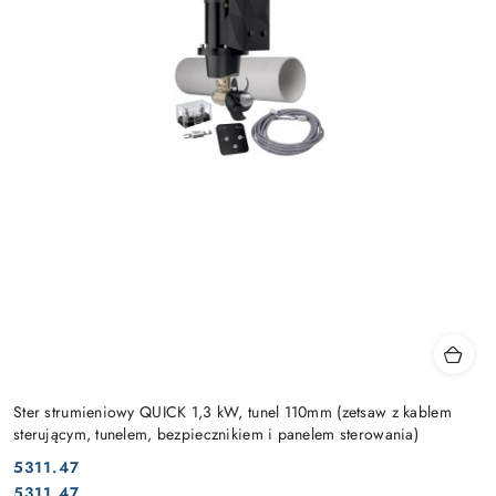
Ster strumieniowy QUICK 1,3 kW, tunel 110mm (zetsaw z kablem
sterującym, tunelem, bezpiecznikiem i panelem sterowania)
5311.47
Cena:
Cena:
5311.47