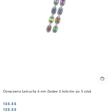
Oznaczenia Łańcucha 6 mm Zestaw 6 kolorów po 5 sztuk
125.55
Cena:
Cena:
125.55