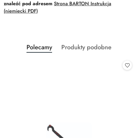
znaleźć pod adresem
Strona BARTON
Instrukcja
(niemiecki PDF)
Produkty
Produkty
Polecamy
Produkty podobne
Pomiń karuzelę produktów
o
o
statusie:
statusie: