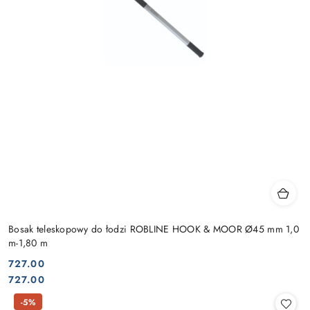
Bosak teleskopowy do łodzi ROBLINE HOOK & MOOR Ø45 mm 1,0
m-1,80 m
727.00
Cena:
Cena:
727.00
-5%