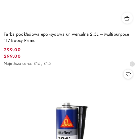
Farba podkładowa epoksydowa uniwersalna 2,5L – Multipurpose
117 Epoxy Primer
299.00
Cena
299.00
Cena
promocyjna:
Najniższa
Najniższa cena:
315
,
315
promocyjna:
cena
z
30
dni
przed
obniżką