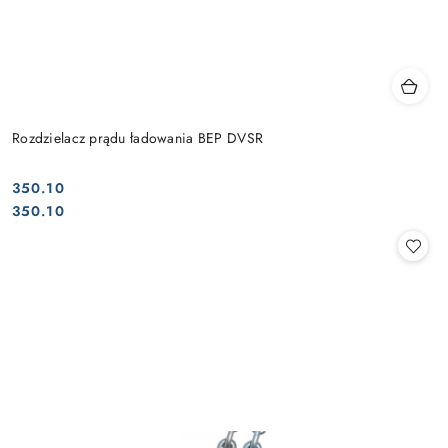
Rozdzielacz prądu ładowania BEP DVSR
350.10
Cena:
Cena:
350.10