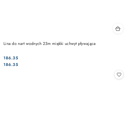
Lina do nart wodnych 23m miękki uchwyt pływająca
186.35
Cena:
Cena:
186.35