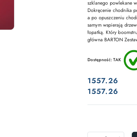
szklanego powlekane w
Dokręcenie chodnika po
a po opuszczeniu chod
samym wspierają drzewo
łopatką. Który boomstru
główna BARTON Zestaw 
Dostępność:
TAK
cena:
1557.26
1557.26
Cena:
Ilość