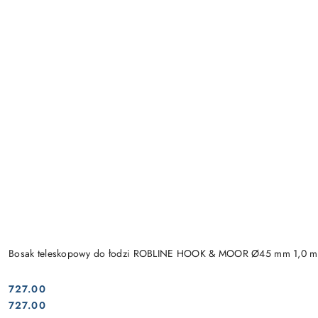
Bosak teleskopowy do łodzi ROBLINE HOOK & MOOR Ø45 mm 1,0 m
727.00
Cena:
Cena:
727.00