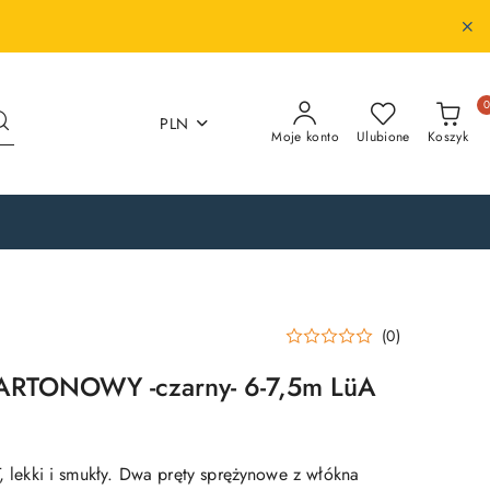
PLN
Moje konto
Ulubione
Koszyk
(0)
RTONOWY -czarny- 6-7,5m LüA
kki i smukły. Dwa pręty sprężynowe z włókna