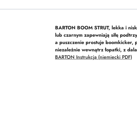
BARTON BOOM STRUT, lekka i niskop
lub czarnym zapewniają siłę podtrz
a puszczenie prostuje boomkicker, p
niezależnie wewnątrz łopatki, z d
BARTON
Instrukcja (niemiecki PDF)
Pomiń karuzelę produktów