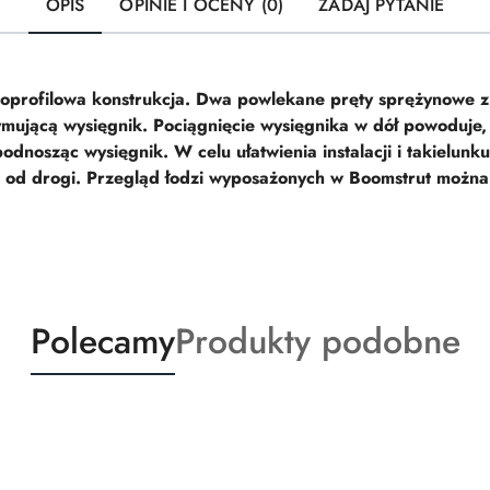
OPIS
OPINIE I OCENY (0)
ZADAJ PYTANIE
rofilowa konstrukcja. Dwa powlekane pręty sprężynowe z 
ymującą wysięgnik. Pociągnięcie wysięgnika w dół powoduje,
odnosząc wysięgnik. W celu ułatwienia instalacji i takielun
ala od drogi. Przegląd łodzi wyposażonych w Boomstrut moż
Produkty
Produkty
Polecamy
Produkty podobne
o
o
statusie:
statusie: