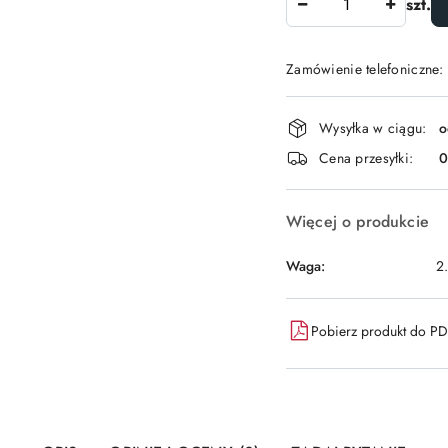
szt.
Zamówienie telefoniczne:
Dostępność
Wysyłka w ciągu:
o
i
Cena przesyłki:
dostawa
Więcej o produkcie
Waga:
2
Pobierz produkt do P