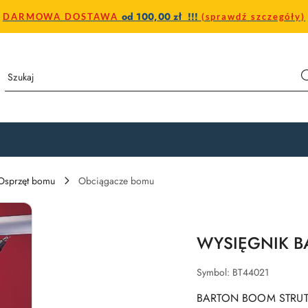
od 100,00 zł !!!
DARMOWA DOSTAWA
(sprawdź szczegóły)
Osprzęt bomu
Obciągacze bomu
WYSIĘGNIK BA
Symbol:
BT44021
BARTON BOOM STRUT, le