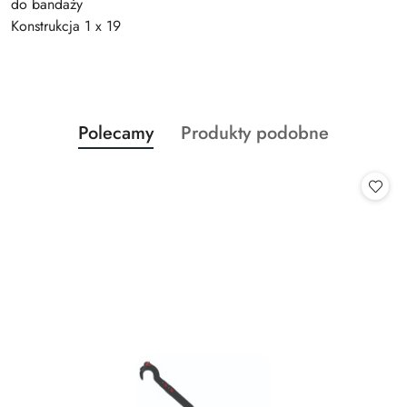
do bandaży
Konstrukcja 1 x 19
Produkty
Produkty
Polecamy
Produkty podobne
Pomiń karuzelę produktów
o
o
statusie:
statusie: