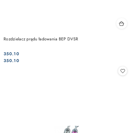
Rozdzielacz prądu ładowania BEP DVSR
350.10
Cena:
Cena:
350.10