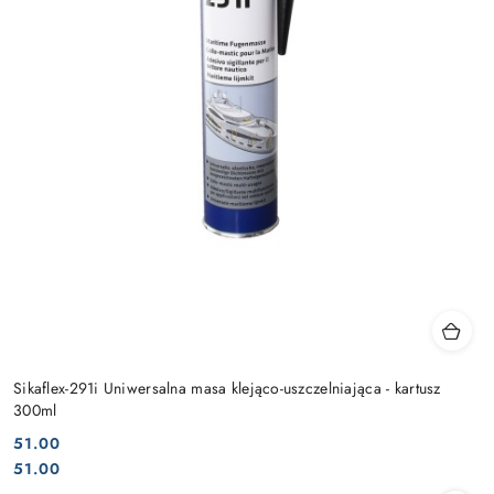
Sikaflex-291i Uniwersalna masa klejąco-uszczelniająca - kartusz
300ml
51.00
Cena:
Cena:
51.00