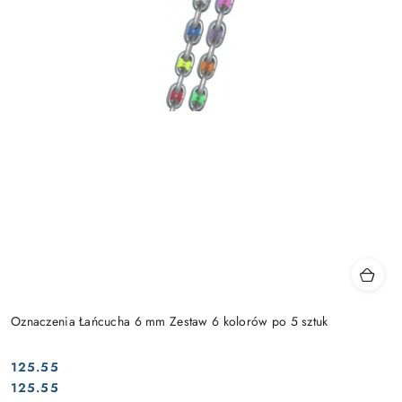
Oznaczenia Łańcucha 6 mm Zestaw 6 kolorów po 5 sztuk
125.55
Cena:
Cena:
125.55