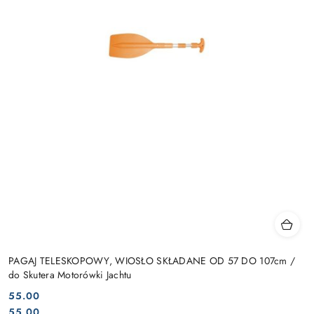
PAGAJ TELESKOPOWY, WIOSŁO SKŁADANE OD 57 DO 107cm /
do Skutera Motorówki Jachtu
55.00
Cena:
Cena:
55.00