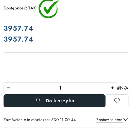
Dostępność:
TAK
cena:
3957.74
3957.74
Cena:
Ilość
#N/A
Do koszyka
Zamówienie telefoniczne: 530 11 00 44
Zostaw telefon
Dostępność