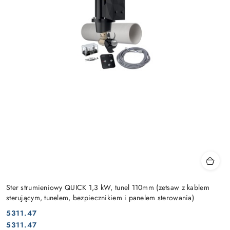
Ster strumieniowy QUICK 1,3 kW, tunel 110mm (zetsaw z kablem
sterującym, tunelem, bezpiecznikiem i panelem sterowania)
5311.47
Cena:
Cena:
5311.47