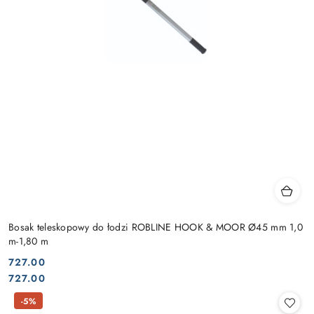
Bosak teleskopowy do łodzi ROBLINE HOOK & MOOR Ø45 mm 1,0
m-1,80 m
727.00
Cena:
Cena:
727.00
-5%