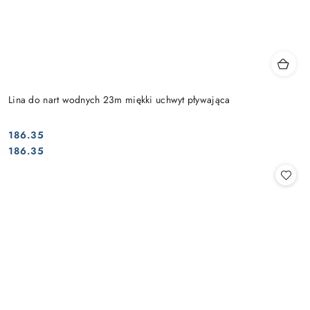
Lina do nart wodnych 23m miękki uchwyt pływająca
186.35
Cena:
Cena:
186.35