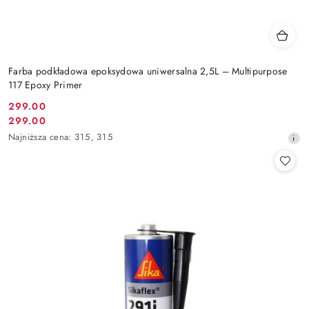
Farba podkładowa epoksydowa uniwersalna 2,5L – Multipurpose
117 Epoxy Primer
299.00
Cena
299.00
Cena
promocyjna:
Najniższa
Najniższa cena:
315
,
315
promocyjna:
cena
z
30
dni
przed
obniżką