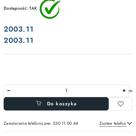
Dostępność:
TAK
cena:
2003.11
2003.11
Cena:
Ilość
m
Do koszyka
Zamówienie telefoniczne: 530 11 00 44
Zostaw telefon
Dostępność