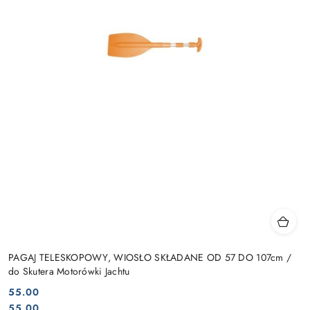
PAGAJ TELESKOPOWY, WIOSŁO SKŁADANE OD 57 DO 107cm /
do Skutera Motorówki Jachtu
55.00
Cena:
Cena:
55.00