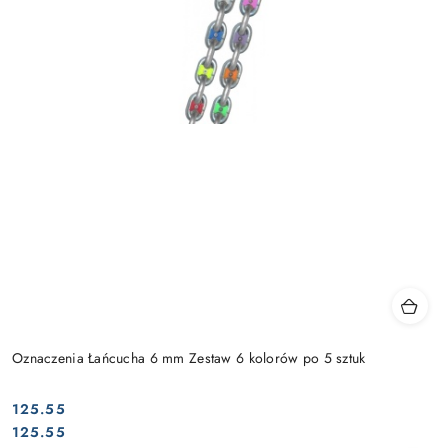
Oznaczenia Łańcucha 6 mm Zestaw 6 kolorów po 5 sztuk
125.55
Cena:
Cena:
125.55