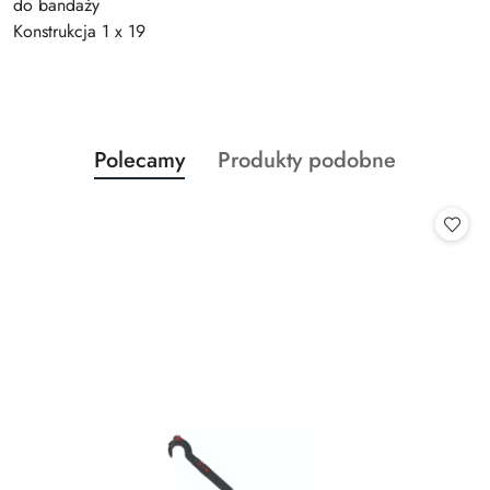
do bandaży
Konstrukcja 1 x 19
Produkty
Produkty
Polecamy
Produkty podobne
Pomiń karuzelę produktów
o
o
statusie:
statusie: