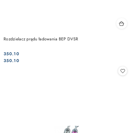
Rozdzielacz prądu ładowania BEP DVSR
350.10
Cena:
Cena:
350.10