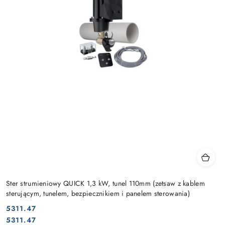
Ster strumieniowy QUICK 1,3 kW, tunel 110mm (zetsaw z kablem
sterującym, tunelem, bezpiecznikiem i panelem sterowania)
5311.47
Cena:
Cena:
5311.47