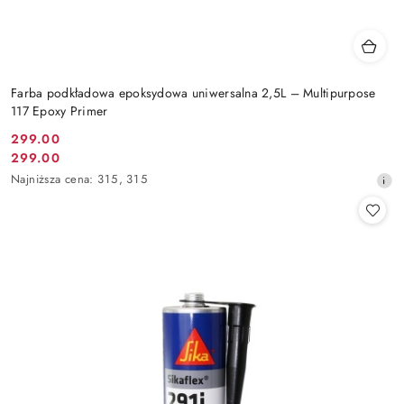
Farba podkładowa epoksydowa uniwersalna 2,5L – Multipurpose
117 Epoxy Primer
299.00
Cena
299.00
Cena
promocyjna:
Najniższa
Najniższa cena:
315
,
315
promocyjna:
cena
z
30
dni
przed
obniżką