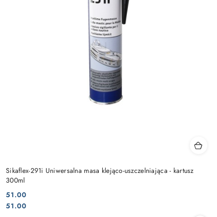
Sikaflex-291i Uniwersalna masa klejąco-uszczelniająca - kartusz
300ml
51.00
Cena:
Cena:
51.00