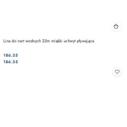
Lina do nart wodnych 23m miękki uchwyt pływająca
186.35
Cena:
Cena:
186.35