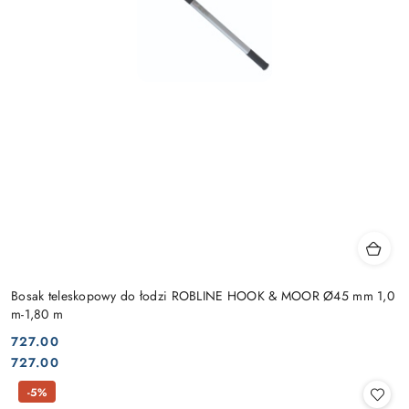
Bosak teleskopowy do łodzi ROBLINE HOOK & MOOR Ø45 mm 1,0
m-1,80 m
727.00
Cena:
Cena:
727.00
-5%