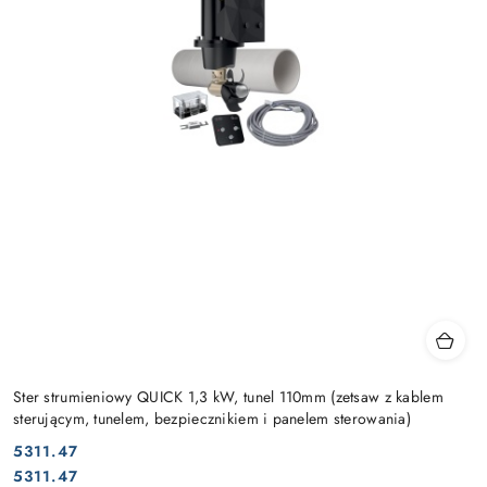
Ster strumieniowy QUICK 1,3 kW, tunel 110mm (zetsaw z kablem
sterującym, tunelem, bezpiecznikiem i panelem sterowania)
5311.47
Cena:
Cena:
5311.47