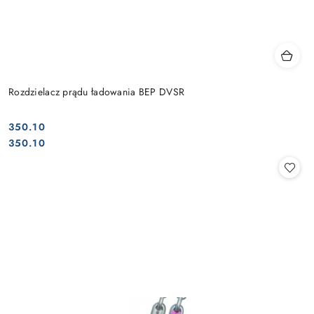
Rozdzielacz prądu ładowania BEP DVSR
350.10
Cena:
Cena:
350.10