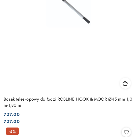
Bosak teleskopowy do łodzi ROBLINE HOOK & MOOR Ø45 mm 1,0
m-1,80 m
727.00
Cena:
Cena:
727.00
-5%