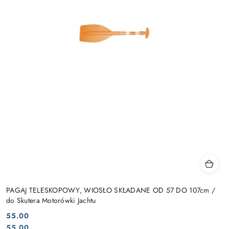
PAGAJ TELESKOPOWY, WIOSŁO SKŁADANE OD 57 DO 107cm /
do Skutera Motorówki Jachtu
55.00
Cena:
Cena:
55.00