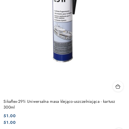
Sikaflex-291i Uniwersalna masa klejąco-uszczelniająca - kartusz
300ml
51.00
Cena:
Cena:
51.00