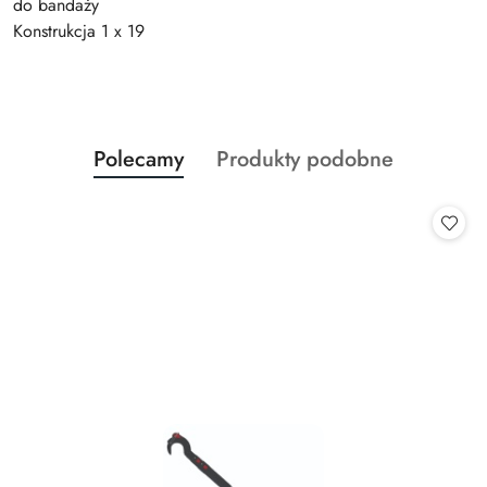
do bandaży
Konstrukcja 1 x 19
Produkty
Produkty
Polecamy
Produkty podobne
Pomiń karuzelę produktów
o
o
statusie:
statusie: