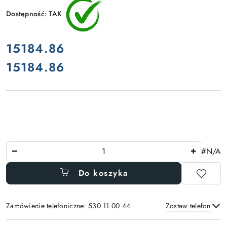
Dostępność:
TAK
cena:
15184.86
15184.86
Cena:
Ilość
#N/A
Do koszyka
Zamówienie telefoniczne: 530 11 00 44
Zostaw telefon
Dostępność