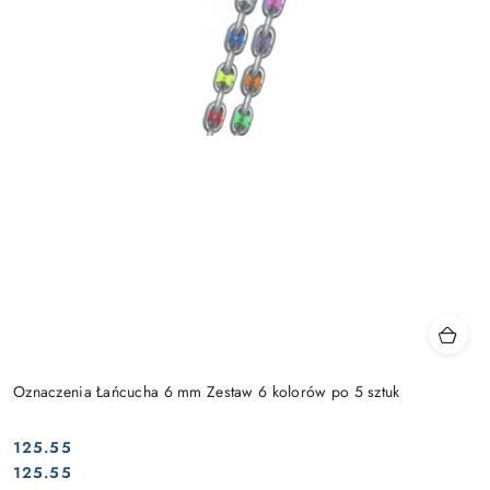
Oznaczenia Łańcucha 6 mm Zestaw 6 kolorów po 5 sztuk
125.55
Cena:
Cena:
125.55