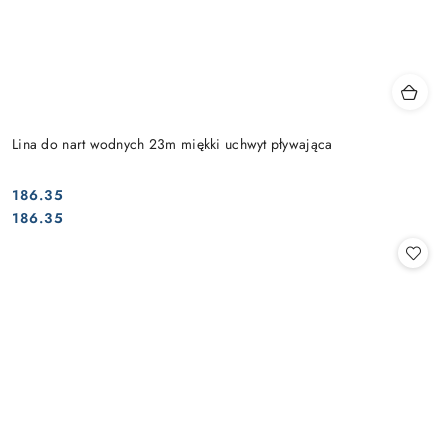
Lina do nart wodnych 23m miękki uchwyt pływająca
186.35
Cena:
Cena:
186.35