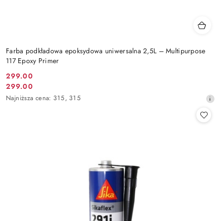
Farba podkładowa epoksydowa uniwersalna 2,5L – Multipurpose
117 Epoxy Primer
299.00
Cena
299.00
Cena
promocyjna:
Najniższa
Najniższa cena:
315
,
315
promocyjna:
cena
z
30
dni
przed
obniżką