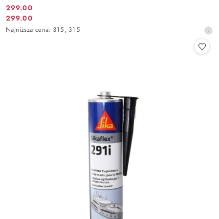
299.00
Cena
299.00
Cena
promocyjna:
Najniższa
Najniższa cena:
315
,
315
promocyjna:
cena
z
30
dni
przed
obniżką