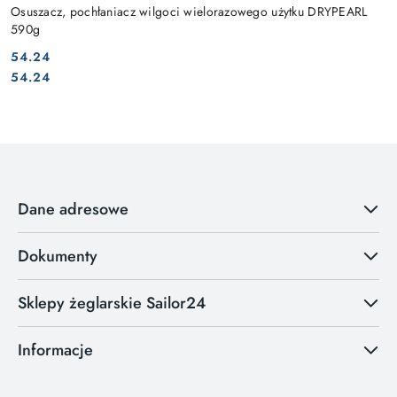
Osuszacz, pochłaniacz wilgoci wielorazowego użytku DRYPEARL
590g
54.24
Cena:
Cena:
54.24
Dane adresowe
Dokumenty
Sklepy żeglarskie Sailor24
Informacje