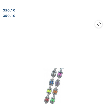
350.10
Cena:
Cena:
350.10