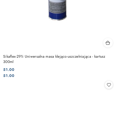
Sikaflex-291i Uniwersalna masa klejąco-uszczelniająca - kartusz
300ml
51.00
Cena:
Cena:
51.00