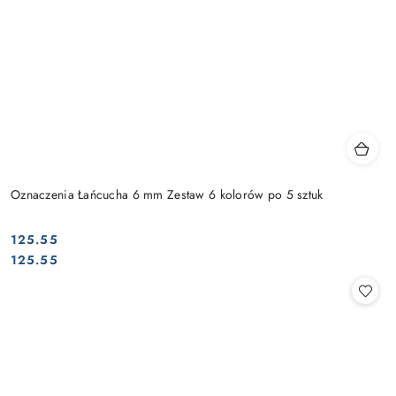
Oznaczenia Łańcucha 6 mm Zestaw 6 kolorów po 5 sztuk
125.55
Cena:
Cena:
125.55