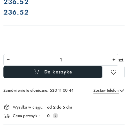
cena:
236.52
236.52
Cena:
Ilość
szt.
Do koszyka
Zamówienie telefoniczne: 530 11 00 44
Zostaw telefon
Dostępność
Wysyłka w ciągu:
od 2 do 5 dni
i
Wyślij
Cena przesyłki:
0
dostawa