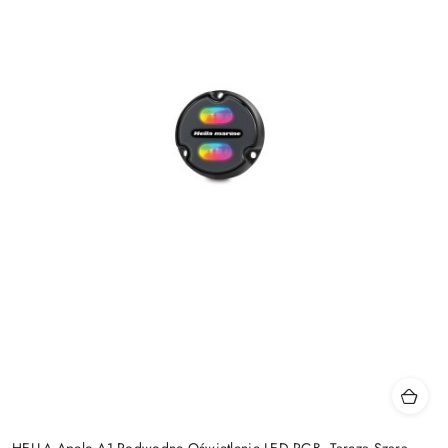
HELLA Apelo A1 Podwodne Oświetlenie LED RGB, Tarcza Szara,