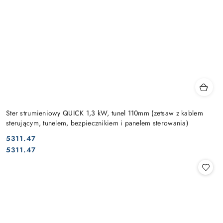
Ster strumieniowy QUICK 1,3 kW, tunel 110mm (zetsaw z kablem
sterującym, tunelem, bezpiecznikiem i panelem sterowania)
5311.47
Cena:
Cena:
5311.47