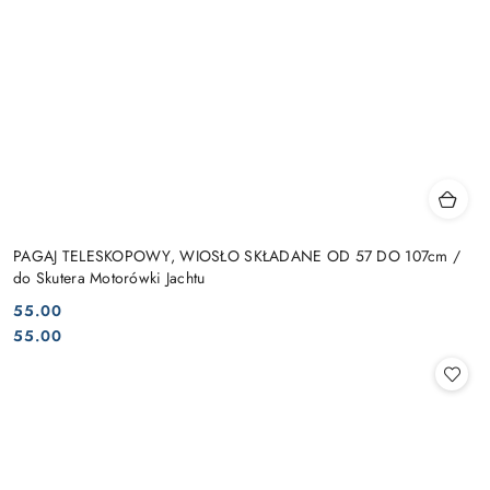
PAGAJ TELESKOPOWY, WIOSŁO SKŁADANE OD 57 DO 107cm /
do Skutera Motorówki Jachtu
55.00
Cena:
Cena:
55.00