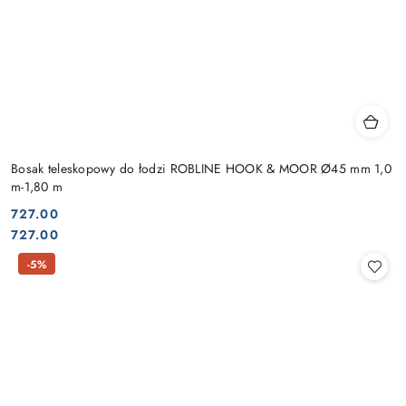
Bosak teleskopowy do łodzi ROBLINE HOOK & MOOR Ø45 mm 1,0
m-1,80 m
727.00
Cena:
Cena:
727.00
-5%