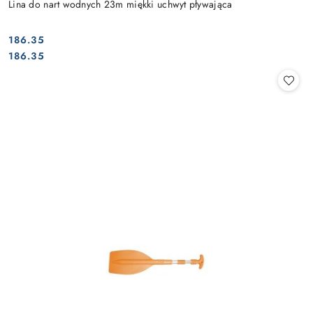
Lina do nart wodnych 23m miękki uchwyt pływająca
186.35
Cena:
Cena:
186.35