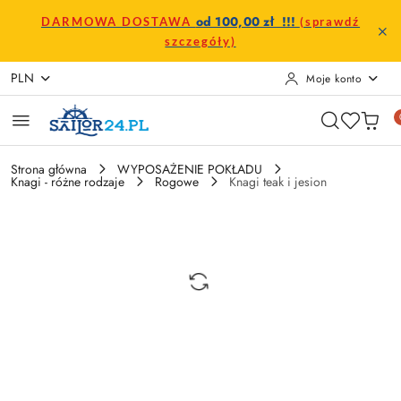
Przejdź do treści głównej
Przejdź do wyszukiwarki
Przejdź do moje konto
Przejdź do menu głównego
Przejdź do opisu produktu
Przejdź do stopki
od 100,00 zł !!!
DARMOWA DOSTAWA
(sprawdź
szczegóły)
PLN
Moje konto
Strona główna
WYPOSAŻENIE POKŁADU
Knagi - różne rodzaje
Rogowe
Knagi teak i jesion