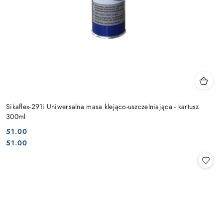
Sikaflex-291i Uniwersalna masa klejąco-uszczelniająca - kartusz
300ml
51.00
Cena:
Cena:
51.00