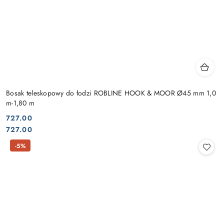
Bosak teleskopowy do łodzi ROBLINE HOOK & MOOR Ø45 mm 1,0
m-1,80 m
727.00
Cena:
Cena:
727.00
-5%