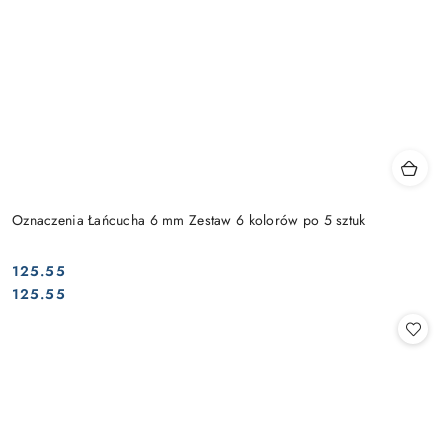
Oznaczenia Łańcucha 6 mm Zestaw 6 kolorów po 5 sztuk
125.55
Cena:
Cena:
125.55