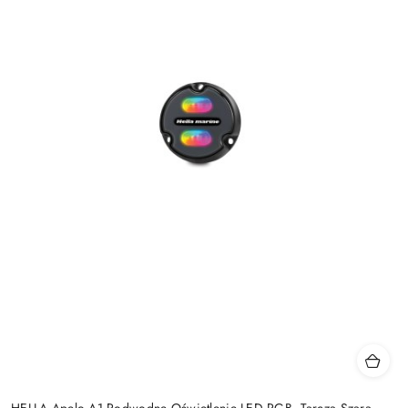
HELLA Apelo A1 Podwodne Oświetlenie LED RGB, Tarcza Szara,