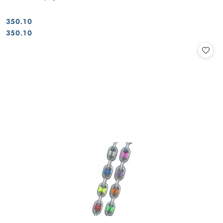
350.10
Cena:
Cena:
350.10