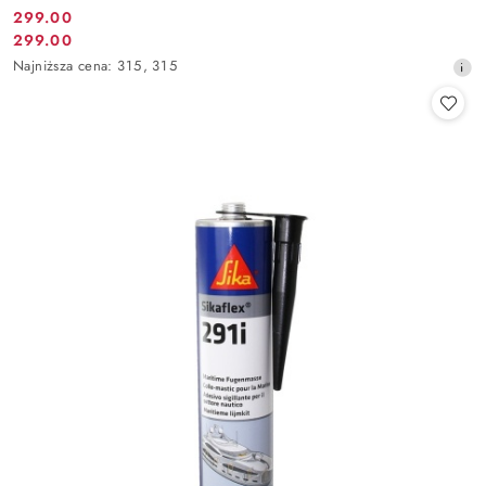
299.00
Cena
299.00
Cena
promocyjna:
Najniższa
Najniższa cena:
315
,
315
promocyjna:
cena
z
30
dni
przed
obniżką