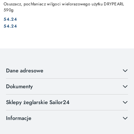
Osuszacz, pochłaniacz wilgoci wielorazowego użytku DRYPEARL
590g
54.24
Cena:
Cena:
54.24
Dane adresowe
Dokumenty
Sklepy żeglarskie Sailor24
Informacje