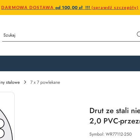
od 100,00 zł !!!
DARMOWA DOSTAWA
(sprawdź szczegóły)
iny stalowe
7 x 7 powlekane
Drut ze stali 
2,0 PVC-przez
Symbol:
WR77112-250