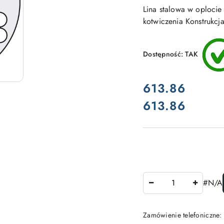
Lina stalowa w oplocie 
kotwiczenia Konstrukcja
Dostępność:
TAK
cena:
613.86
613.86
Cena:
Ilość
#N/A
Zamówienie telefoniczne: