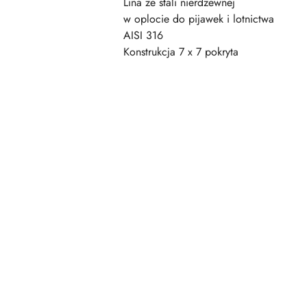
Lina ze stali nierdzewnej
w oplocie do pijawek i lotnictwa
AISI 316
Konstrukcja 7 x 7 pokryta
Pomiń karuzelę produktów