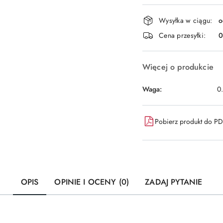
Dostępność
Wysyłka w ciągu:
o
i
Cena przesyłki:
dostawa
Więcej o produkcie
Waga:
0
Pobierz produkt do P
OPIS
OPINIE I OCENY (0)
ZADAJ PYTANIE