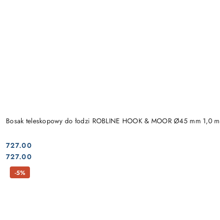
Bosak teleskopowy do łodzi ROBLINE HOOK & MOOR Ø45 mm 1,0 m
727.00
Cena:
Cena:
727.00
-5%