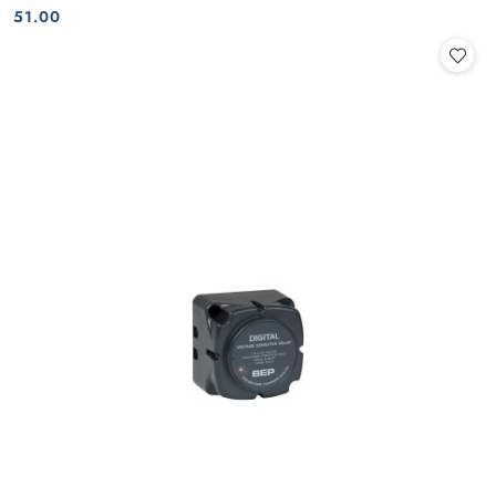
Cena:
Cena:
51.00