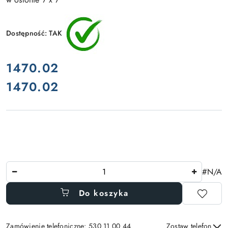
Dostępność:
TAK
cena:
1470.02
1470.02
Cena:
Ilość
#N/A
Do koszyka
Zamówienie telefoniczne: 530 11 00 44
Zostaw telefon