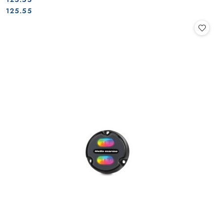
Cena:
Cena:
125.55