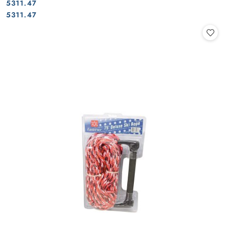
5311.47
Cena:
Cena:
5311.47