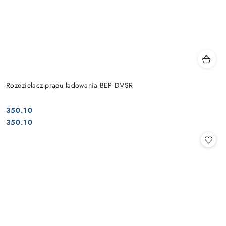
Rozdzielacz prądu ładowania BEP DVSR
350.10
Cena:
Cena:
350.10