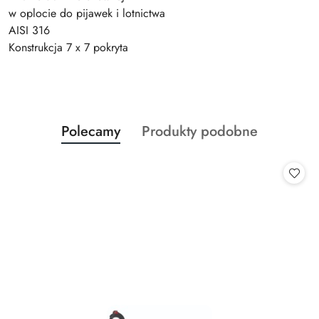
w oplocie do pijawek i lotnictwa
AISI 316
Konstrukcja 7 x 7 pokryta
Produkty
Produkty
Polecamy
Produkty podobne
Pomiń karuzelę produktów
o
o
statusie:
statusie: