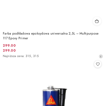
Farba podkładowa epoksydowa uniwersalna 2,5L – Multipurpose
117 Epoxy Primer
299.00
Cena
299.00
Cena
promocyjna:
Najniższa
Najniższa cena:
315
,
315
promocyjna:
cena
z
30
dni
przed
obniżką