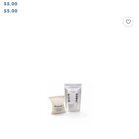
55.00
Cena:
Cena:
55.00