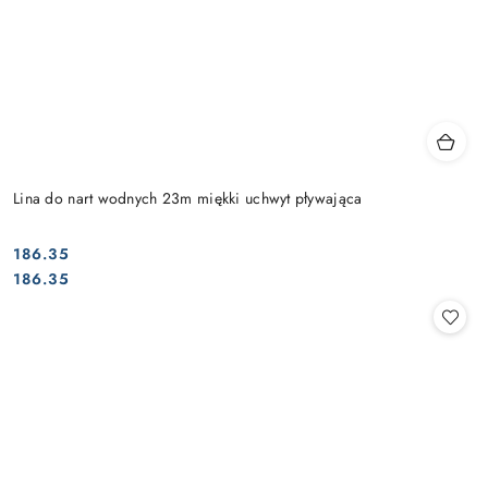
Lina do nart wodnych 23m miękki uchwyt pływająca
186.35
Cena:
Cena:
186.35