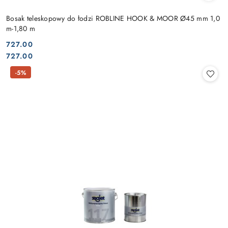
Bosak teleskopowy do łodzi ROBLINE HOOK & MOOR Ø45 mm 1,0
m-1,80 m
727.00
Cena:
Cena:
727.00
-5%