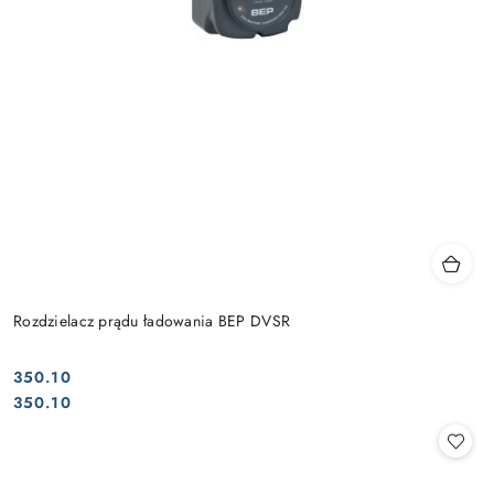
Rozdzielacz prądu ładowania BEP DVSR
350.10
Cena:
Cena:
350.10