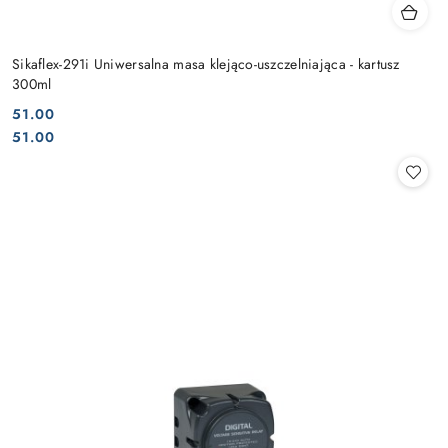
Sikaflex-291i Uniwersalna masa klejąco-uszczelniająca - kartusz
300ml
51.00
Cena:
Cena:
51.00