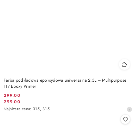
Farba podkładowa epoksydowa uniwersalna 2,5L – Multipurpose
117 Epoxy Primer
299.00
Cena
299.00
Cena
promocyjna:
Najniższa
Najniższa cena:
315
,
315
promocyjna:
cena
z
30
dni
przed