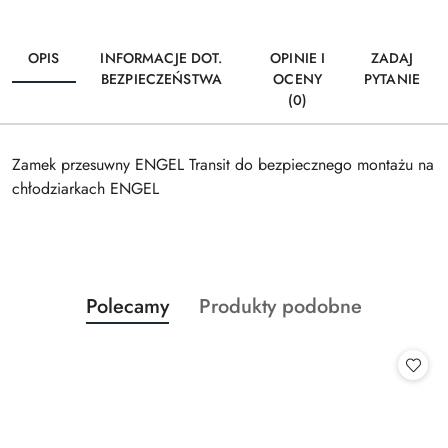
OPIS
INFORMACJE DOT.
OPINIE I
ZADAJ
BEZPIECZEŃSTWA
OCENY
PYTANIE
(0)
Zamek przesuwny ENGEL Transit do bezpiecznego montażu na
chłodziarkach ENGEL
Produkty
Produkty
Polecamy
Produkty podobne
Pomiń karuzelę produktów
o
o
statusie:
statusie: