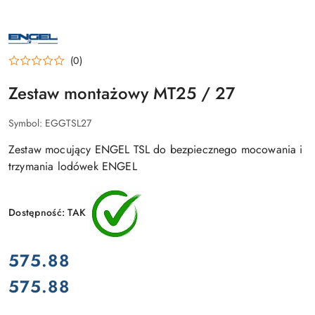
NAZWA
PRODUCENTA:
ENGEL
(0)
Zestaw montażowy MT25 / 27
Symbol:
EGGTSL27
Zestaw mocujący ENGEL TSL do bezpiecznego mocowania i
trzymania lodówek ENGEL
Dostępność:
TAK
cena:
575.88
575.88
Cena: