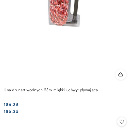
Lina do nart wodnych 23m miękki uchwyt pływająca
186.35
Cena:
Cena:
186.35