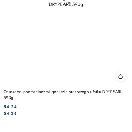
Osuszacz, pochłaniacz wilgoci wielorazowego użytku DRYPEARL
590g
54.24
Cena:
Cena:
54.24