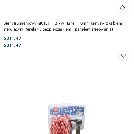
Ster strumieniowy QUICK 1,3 kW, tunel 110mm (zetsaw z kablem
sterującym, tunelem, bezpiecznikiem i panelem sterowania)
5311.47
Cena:
Cena:
5311.47