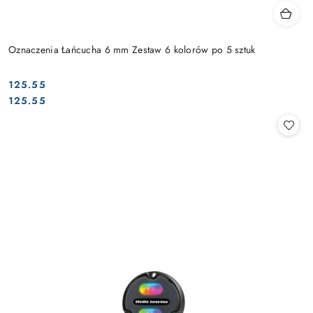
Oznaczenia Łańcucha 6 mm Zestaw 6 kolorów po 5 sztuk
125.55
Cena:
Cena:
125.55