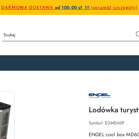
od 100,00 zł !!!
DARMOWA DOSTAWA
(sprawdź szczegóły)
NAZWA
PRODUCENTA:
ENGEL
Lodówka tury
Symbol:
EGMD60F
ENGEL cool box MD60F 