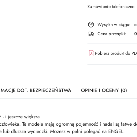
Zamówienie telefoniczne:
Dostępność
Wysyłka w ciągu:
o
i
Cena przesyłki:
dostawa
Pobierz produkt do P
RMACJE DOT. BEZPIECZEŃSTWA
OPINIE I OCENY (0)
i jeszcze większa
iel człowieka. Te modele mają ogromną pojemność i nadal są łatwe 
e lub dłuższe wycieczki. Możesz w pełni polegać na ENGEL.