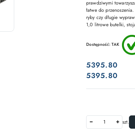
prawdziwymi towarzysz
łatwe do przenoszenia
ryby czy długie wypra
1,0 litrowe butelki, sto
Dostępność:
TAK
cena:
5395.80
5395.80
Cena:
Ilość
szt.