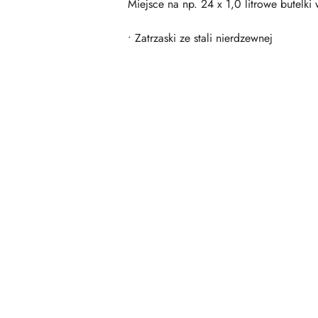
Miejsce na np. 24 x 1,0 litrowe butelki
• Zatrzaski ze stali nierdzewnej
Pomiń karuzelę produktów