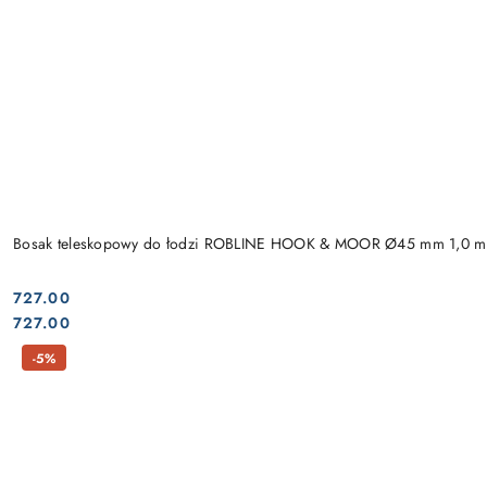
Bosak teleskopowy do łodzi ROBLINE HOOK & MOOR Ø45 mm 1,0 m
727.00
Cena:
Cena:
727.00
-5%