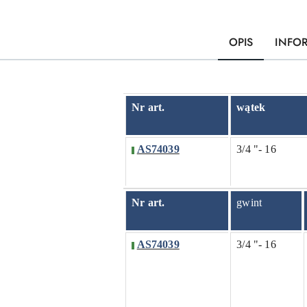
OPIS
INFO
Nr art.
wątek
AS74039
3/4 "- 16
Nr art.
gwint
AS74039
3/4 "- 16