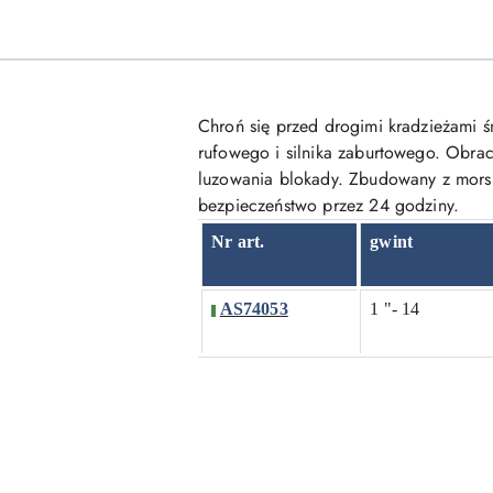
Chroń się przed drogimi kradzieżami ś
rufowego i silnika zaburtowego. Obraca
luzowania blokady. Zbudowany z morsk
bezpieczeństwo przez 24 godziny.
Nr art.
gwint
AS74053
1 "- 14
Pomiń karuzelę produktów