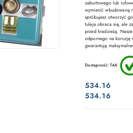
zaburtowego lub rufow
wymienić wbudowaną na
spróbujesz otworzyć go
tuleja obraca się, ale 
przed kradzieżą. Nasze
odpornego na korozję m
gwarantują maksymalne
Dostępność:
TAK
cena:
534.16
534.16
Cena: