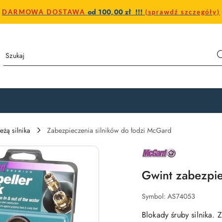
od 100,00 zł !!!
DARMOWA DOSTAWA
(sprawdź szczegóły)
żą silnika
Zabezpieczenia silników do łodzi McGard
NAZWA
PRODUCENTA:
MCGARD
Gwint zabezpi
Symbol:
AS74053
Blokady śruby silnika. 