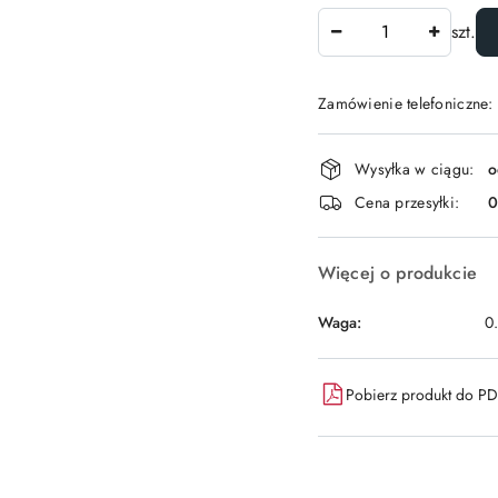
Ilość
szt.
Zamówienie telefoniczne:
Dostępność
Wysyłka w ciągu:
o
i
Cena przesyłki:
dostawa
Więcej o produkcie
Waga:
0
Pobierz produkt do P