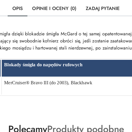
OPIS
OPINIE I OCENY (0)
ZADAJ PYTANIE
migła dzięki blokadzie śmigła McGard o tej samej opatentowanej
jący się swobodnie kołnierz obróci się, jeśli zostanie zaatakow
iego mosiądzu i hartowanej stali nierdzewnej, po zainstalowan
Blokady śmigła do napędów rufowych
MerCruiser® Bravo III (do 2003), Blackhawk
Produkty
Produkty
Polecamy
Produkty podobne