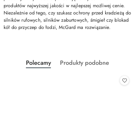
produktów najwyższej jakości w najlepszej możliwej cenie.
Niezależnie od tego, czy szukasz ochrony przed kradzieżą do
silników rufowych, silników zaburtowych, śmigieł czy blokad
kół do przyczep do łodzi, McGard ma rozwiązanie.
Produkty
Produkty
Polecamy
Produkty podobne
Pomiń karuzelę produktów
o
o
statusie:
statusie: