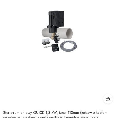
Ster strumieniowy QUICK 1,3 kW, tunel 110mm (zetsaw z kablem
sterującym, tunelem, bezpiecznikiem i panelem sterowania)