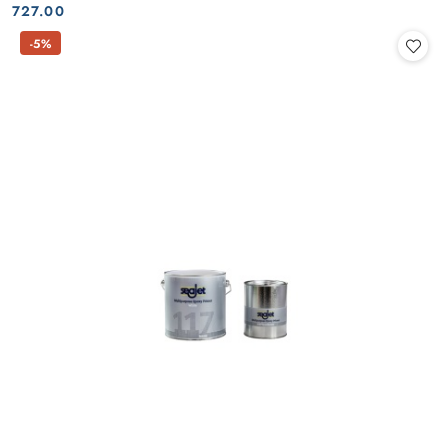
Cena:
Cena:
727.00
-5%