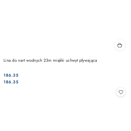
Lina do nart wodnych 23m miękki uchwyt pływająca
186.35
Cena:
Cena:
186.35