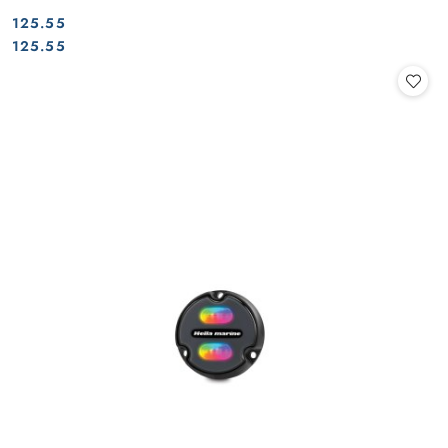
125.55
Cena:
Cena:
125.55