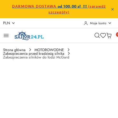
Przejdź do treści głównej
Przejdź do wyszukiwarki
Przejdź do moje konto
Przejdź do menu głównego
Przejdź do opisu produktu
Przejdź do stopki
od 100,00 zł !!!
DARMOWA DOSTAWA
(sprawdź
szczegóły)
PLN
Moje konto
Strona główna
MOTOROWODNE
Zabezpieczenia przed kradzieżą silnika
Zabezpieczenia silników do łodzi McGard