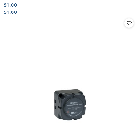
51.00
Cena:
Cena:
51.00