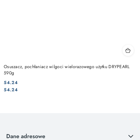
Osuszacz, pochłaniacz wilgoci wielorazowego użytku DRYPEARL
590g
54.24
Cena:
Cena:
54.24
Dane adresowe