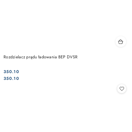
Rozdzielacz prądu ładowania BEP DVSR
350.10
Cena:
Cena:
350.10