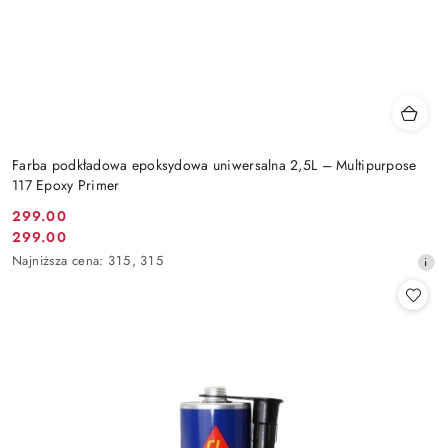
Farba podkładowa epoksydowa uniwersalna 2,5L – Multipurpose
117 Epoxy Primer
299.00
Cena
299.00
Cena
promocyjna:
Najniższa
Najniższa cena:
315
,
315
promocyjna:
cena
z
30
dni
przed
obniżką