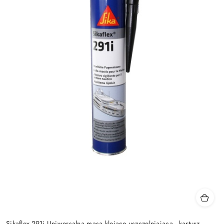
Sikaflex-291i Uniwersalna masa klejąco-uszczelniająca - kartusz