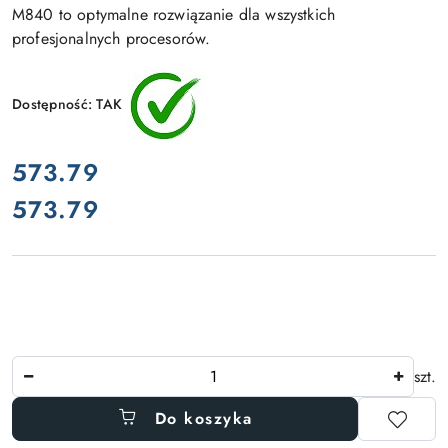
M840 to optymalne rozwiązanie dla wszystkich
profesjonalnych procesorów.
Dostępność:
TAK
cena:
573.79
573.79
Cena:
Ilość
szt.
Do koszyka