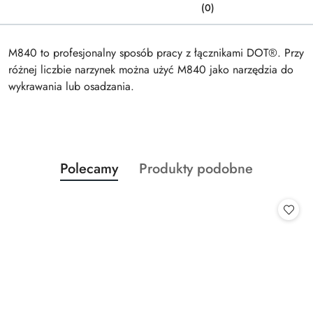
(0)
M840 to profesjonalny sposób pracy z łącznikami DOT®. Przy
różnej liczbie narzynek można użyć M840 jako narzędzia do
wykrawania lub osadzania.
Produkty
Produkty
Polecamy
Produkty podobne
Pomiń karuzelę produktów
o
o
statusie:
statusie: