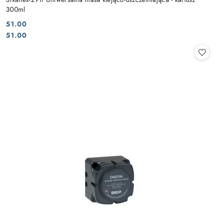
300ml
51.00
Cena:
Cena:
51.00