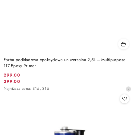
Farba podkładowa epoksydowa uniwersalna 2,5L – Multipurpose
117 Epoxy Primer
299.00
Cena
299.00
Cena
promocyjna:
Najniższa
Najniższa cena:
315
,
315
promocyjna:
cena
z
30
dni
przed
obniżką