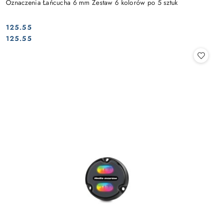
Oznaczenia Łańcucha 6 mm Zestaw 6 kolorów po 5 sztuk
125.55
Cena:
Cena:
125.55