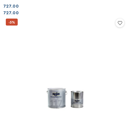
727.00
Cena:
Cena:
727.00
-5%