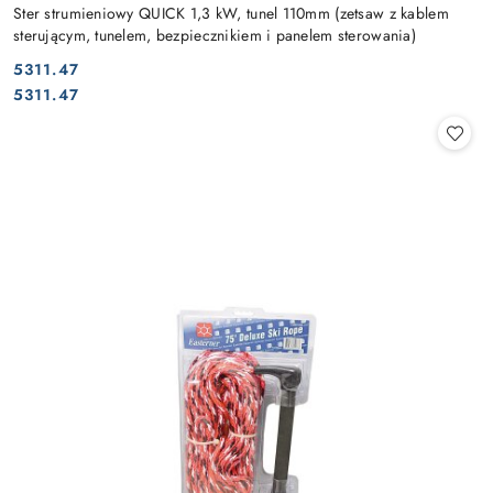
Ster strumieniowy QUICK 1,3 kW, tunel 110mm (zetsaw z kablem
sterującym, tunelem, bezpiecznikiem i panelem sterowania)
5311.47
Cena:
Cena:
5311.47