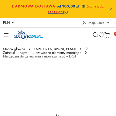
Przejdź do treści głównej
Przejdź do wyszukiwarki
Przejdź do moje konto
Przejdź do menu głównego
Przejdź do opisu produktu
Przejdź do stopki
od 100,00 zł !!!
DARMOWA DOSTAWA
(sprawdź
szczegóły)
PLN
Moje konto
Strona główna
TAPICERKA, BIMINI, PLANDEKI
Zatrzaski i napy – Niezawodne elementy mocujące
Narzędzia do zakuwania i montażu napów DOT