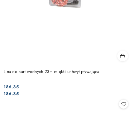
Lina do nart wodnych 23m miękki uchwyt pływająca
186.35
Cena:
Cena:
186.35