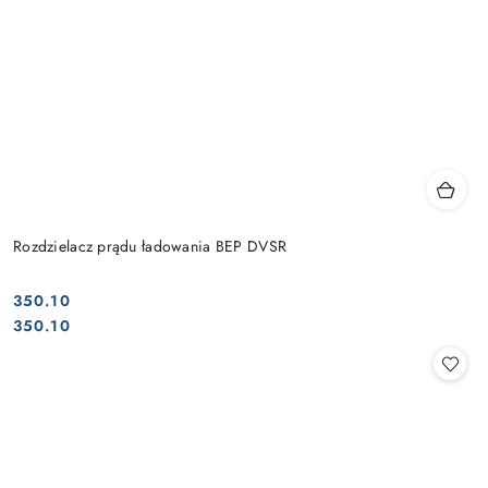
Rozdzielacz prądu ładowania BEP DVSR
350.10
Cena:
Cena:
350.10