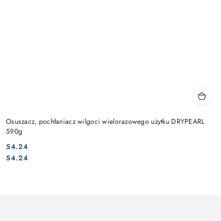
Osuszacz, pochłaniacz wilgoci wielorazowego użytku DRYPEARL
590g
54.24
Cena:
Cena:
54.24