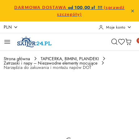
Przejdź do treści głównej
Przejdź do wyszukiwarki
Przejdź do moje konto
Przejdź do menu głównego
Przejdź do opisu produktu
Przejdź do stopki
od 100,00 zł !!!
DARMOWA DOSTAWA
(sprawdź
szczegóły)
PLN
Moje konto
Strona główna
TAPICERKA, BIMINI, PLANDEKI
Zatrzaski i napy – Niezawodne elementy mocujące
Narzędzia do zakuwania i montażu napów DOT