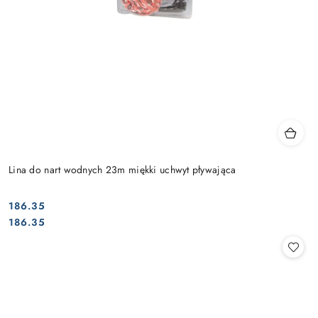
Lina do nart wodnych 23m miękki uchwyt pływająca
186.35
Cena:
Cena:
186.35