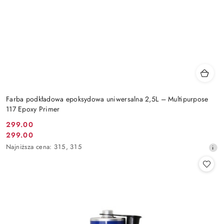
Farba podkładowa epoksydowa uniwersalna 2,5L – Multipurpose
117 Epoxy Primer
299.00
Cena
299.00
Cena
promocyjna:
Najniższa
Najniższa cena:
315
,
315
promocyjna:
cena
z
30
dni
przed
obniżką