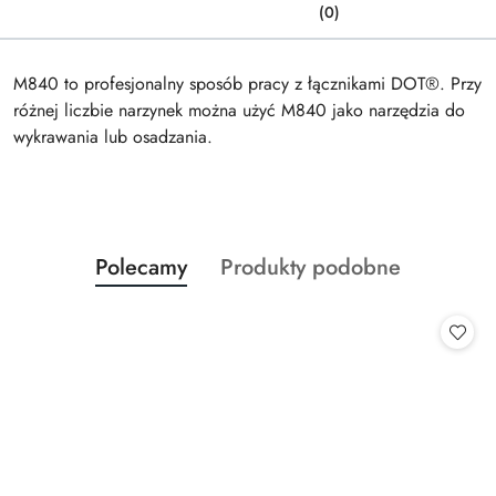
(0)
M840 to profesjonalny sposób pracy z łącznikami DOT®. Przy
różnej liczbie narzynek można użyć M840 jako narzędzia do
wykrawania lub osadzania.
Produkty
Produkty
Polecamy
Produkty podobne
Pomiń karuzelę produktów
o
o
statusie:
statusie: