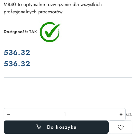
M840 to optymalne rozwiązanie dla wszystkich
profesjonalnych procesorów.
Dostępność:
TAK
cena:
536.32
536.32
Cena:
Ilość
szt.
Do koszyka