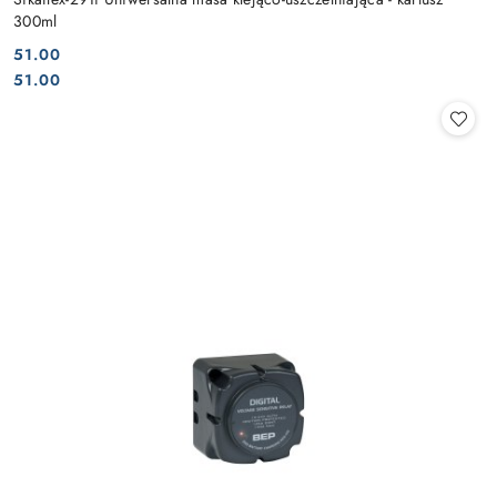
300ml
51.00
Cena:
Cena:
51.00