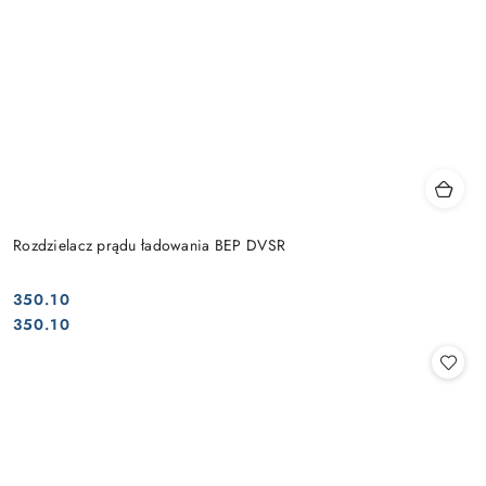
Rozdzielacz prądu ładowania BEP DVSR
350.10
Cena:
Cena:
350.10