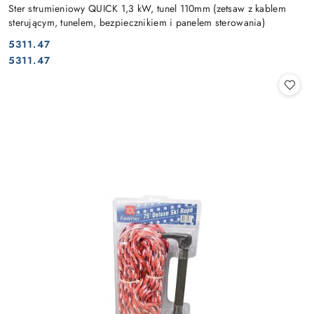
Ster strumieniowy QUICK 1,3 kW, tunel 110mm (zetsaw z kablem
sterującym, tunelem, bezpiecznikiem i panelem sterowania)
5311.47
Cena:
Cena:
5311.47