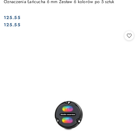
Oznaczenia Łańcucha 6 mm Zestaw 6 kolorów po 5 sztuk
125.55
Cena:
Cena:
125.55