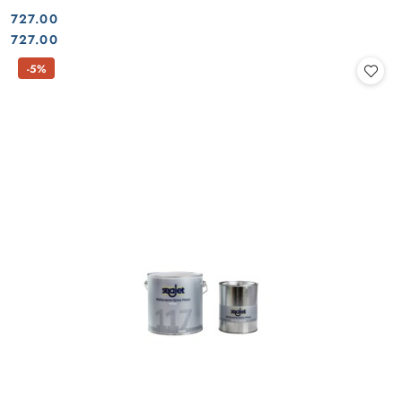
727.00
Cena:
Cena:
727.00
-5%