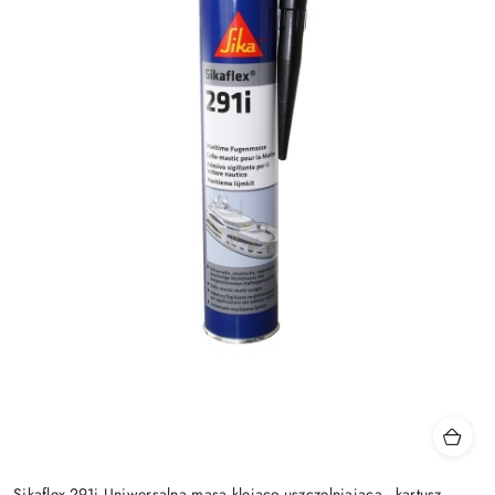
Sikaflex-291i Uniwersalna masa klejąco-uszczelniająca - kartusz