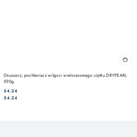
Osuszacz, pochłaniacz wilgoci wielorazowego użytku DRYPEARL
590g
54.24
Cena:
Cena:
54.24