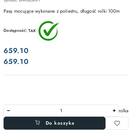
Symbol:
GW605091
Pasy mocujące wykonane z poliestru, długość rolki 100m
Dostępność:
TAK
cena:
659.10
659.10
Cena:
Ilość
rolka
Do koszyka