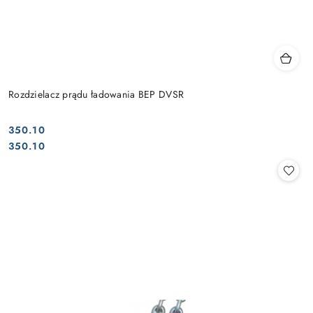
Rozdzielacz prądu ładowania BEP DVSR
350.10
Cena:
Cena:
350.10