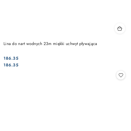
Lina do nart wodnych 23m miękki uchwyt pływająca
186.35
Cena:
Cena:
186.35