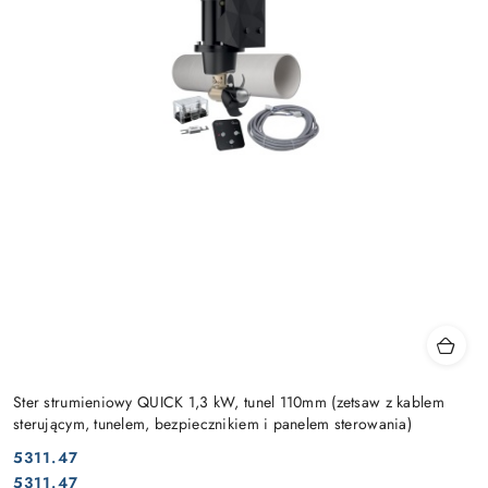
Ster strumieniowy QUICK 1,3 kW, tunel 110mm (zetsaw z kablem
sterującym, tunelem, bezpiecznikiem i panelem sterowania)
5311.47
Cena:
Cena:
5311.47