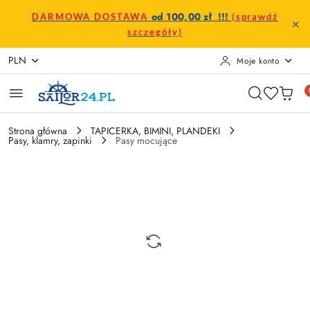
Przejdź do treści głównej
Przejdź do wyszukiwarki
Przejdź do moje konto
Przejdź do menu głównego
Przejdź do opisu produktu
Przejdź do stopki
od 100,00 zł !!!
DARMOWA DOSTAWA
(sprawdź
szczegóły)
PLN
Moje konto
Strona główna
TAPICERKA, BIMINI, PLANDEKI
Pasy, klamry, zapinki
Pasy mocujące