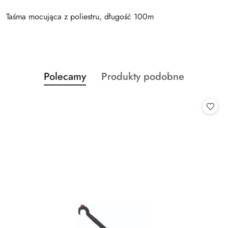
Taśma mocująca z poliestru, długość 100m
Produkty
Produkty
Polecamy
Produkty podobne
Pomiń karuzelę produktów
o
o
statusie:
statusie: