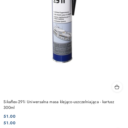
Sikaflex-291i Uniwersalna masa klejąco-uszczelniająca - kartusz
300ml
51.00
Cena:
Cena:
51.00