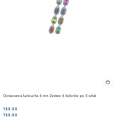
Oznaczenia Łańcucha 6 mm Zestaw 6 kolorów po 5 sztuk
125.55
Cena:
Cena:
125.55