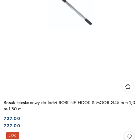
Bosak teleskopowy do łodzi ROBLINE HOOK & MOOR Ø45 mm 1,0
m-1,80 m
727.00
Cena:
Cena:
727.00
-5%