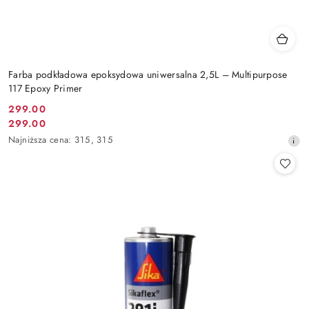
Farba podkładowa epoksydowa uniwersalna 2,5L – Multipurpose
117 Epoxy Primer
299.00
Cena
299.00
Cena
promocyjna:
Najniższa
Najniższa cena:
315
,
315
promocyjna:
cena
z
30
dni
przed
obniżką