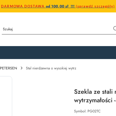
od 100,00 zł !!!
DARMOWA DOSTAWA
(sprawdź szczegóły)
a PETERSEN
Stal nierdzewna o wysokiej wytrz
Szekla ze stali
wytrzymałości 
Symbol:
PG02TC