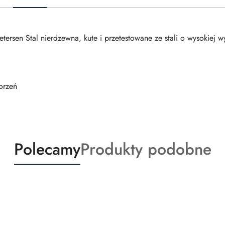
etersen Stal nierdzewna, kute i przetestowane ze stali o wysokiej w
orzeń
Produkty
Produkty
Polecamy
Produkty podobne
o
o
statusie:
statusie: