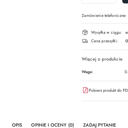
Zamówienie telefoniczne:
Dostępność
Wysyłka w ciągu:
o
i
Cena przesyłki:
dostawa
Więcej o produkcie
Waga:
0
Pobierz produkt do P
OPIS
OPINIE I OCENY (0)
ZADAJ PYTANIE