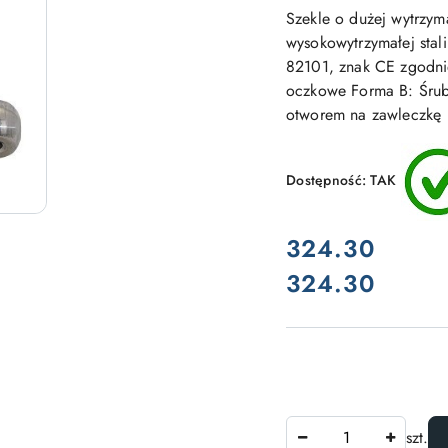
Szekle o dużej wytrzyma
wysokowytrzymałej stal
82101, znak CE zgodni
oczkowe Forma B: Śrub
otworem na zawleczkę
Dostępność:
TAK
cena:
324.30
324.30
Cena:
Ilość
szt.