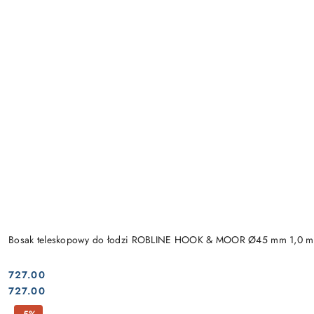
Bosak teleskopowy do łodzi ROBLINE HOOK & MOOR Ø45 mm 1,0 m
727.00
Cena:
Cena:
727.00