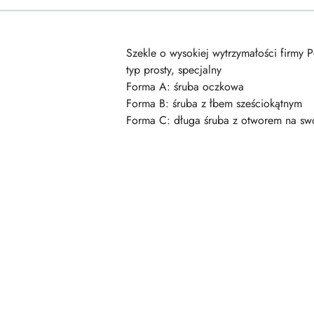
Szekle o wysokiej wytrzymałości firmy P
typ prosty, specjalny
Forma A: śruba oczkowa
Forma B: śruba z łbem sześciokątnym
Forma C: długa śruba z otworem na sw
Pomiń karuzelę produktów