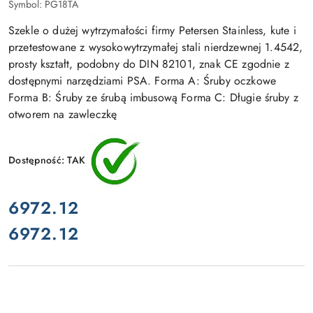
Symbol:
PG18TA
Szekle o dużej wytrzymałości firmy Petersen Stainless, kute i
przetestowane z wysokowytrzymałej stali nierdzewnej 1.4542,
prosty kształt, podobny do DIN 82101, znak CE zgodnie z
dostępnymi narzędziami PSA. Forma A: Śruby oczkowe
Forma B: Śruby ze śrubą imbusową Forma C: Długie śruby z
otworem na zawleczkę
Dostępność:
TAK
cena:
6972.12
6972.12
Cena: