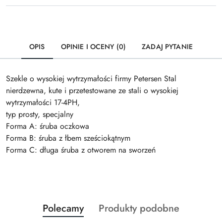
OPIS
OPINIE I OCENY (0)
ZADAJ PYTANIE
Szekle o wysokiej wytrzymałości firmy Petersen Stal
nierdzewna, kute i przetestowane ze stali o wysokiej
wytrzymałości 17-4PH,
typ prosty, specjalny
Forma A: śruba oczkowa
Forma B: śruba z łbem sześciokątnym
Forma C: długa śruba z otworem na sworzeń
Produkty
Produkty
Polecamy
Produkty podobne
Pomiń karuzelę produktów
o
o