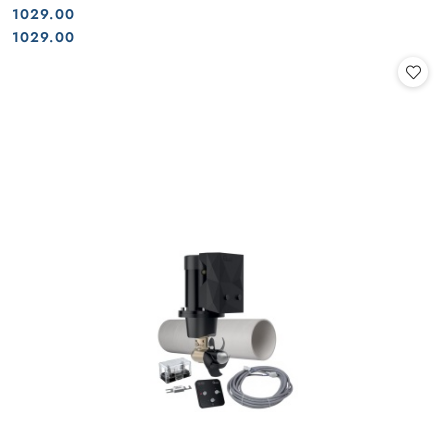
1029.00
Cena:
Cena:
1029.00