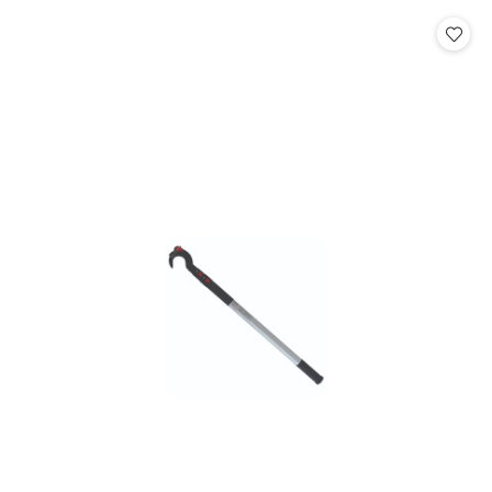
statusie:
statusie: