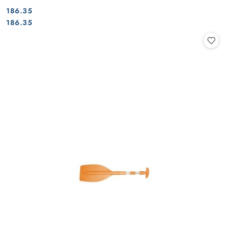
186.35
Cena:
Cena:
186.35