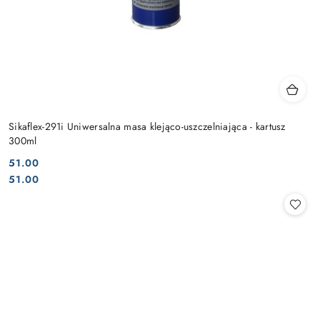
Sikaflex-291i Uniwersalna masa klejąco-uszczelniająca - kartusz
300ml
51.00
Cena:
Cena:
51.00