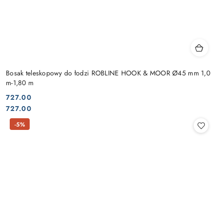
Bosak teleskopowy do łodzi ROBLINE HOOK & MOOR Ø45 mm 1,0
m-1,80 m
727.00
Cena:
Cena:
727.00
-5%