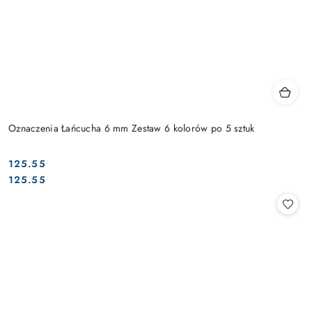
Oznaczenia Łańcucha 6 mm Zestaw 6 kolorów po 5 sztuk
125.55
Cena:
Cena:
125.55