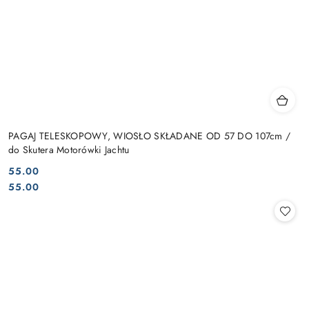
PAGAJ TELESKOPOWY, WIOSŁO SKŁADANE OD 57 DO 107cm /
do Skutera Motorówki Jachtu
55.00
Cena:
Cena:
55.00