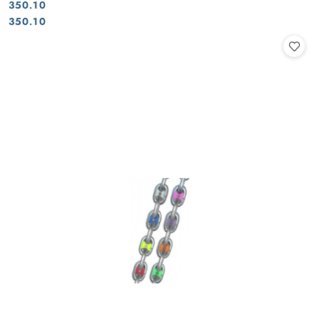
350.10
Cena:
Cena:
350.10