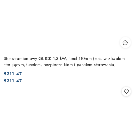
Ster strumieniowy QUICK 1,3 kW, tunel 110mm (zetsaw z kablem
sterującym, tunelem, bezpiecznikiem i panelem sterowania)
5311.47
Cena:
Cena:
5311.47