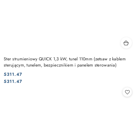
Ster strumieniowy QUICK 1,3 kW, tunel 110mm (zetsaw z kablem
sterującym, tunelem, bezpiecznikiem i panelem sterowania)
5311.47
Cena:
Cena:
5311.47