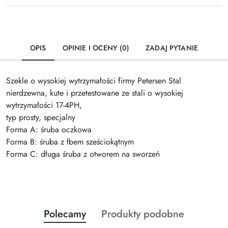
OPIS
OPINIE I OCENY (0)
ZADAJ PYTANIE
Szekle o wysokiej wytrzymałości firmy Petersen Stal
nierdzewna, kute i przetestowane ze stali o wysokiej
wytrzymałości 17-4PH,
typ prosty, specjalny
Forma A: śruba oczkowa
Forma B: śruba z łbem sześciokątnym
Forma C: długa śruba z otworem na sworzeń
Produkty
Produkty
Polecamy
Produkty podobne
Pomiń karuzelę produktów
o
o