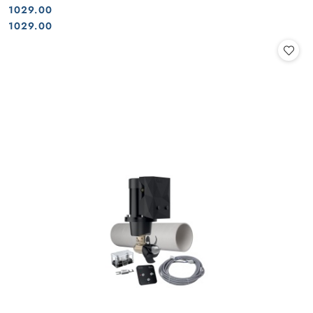
1029.00
Cena:
Cena:
1029.00