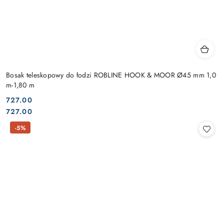
Bosak teleskopowy do łodzi ROBLINE HOOK & MOOR Ø45 mm 1,0
m-1,80 m
727.00
Cena:
Cena:
727.00
-5%