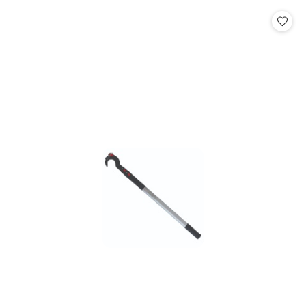
statusie:
statusie: