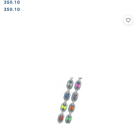
350.10
Cena:
Cena:
350.10