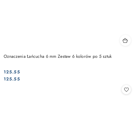
Oznaczenia Łańcucha 6 mm Zestaw 6 kolorów po 5 sztuk
125.55
Cena:
Cena:
125.55