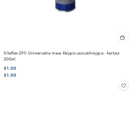
Sikaflex-291i Uniwersalna masa klejąco-uszczelniająca - kartusz
300ml
51.00
Cena:
Cena:
51.00