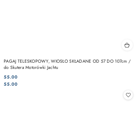
PAGAJ TELESKOPOWY, WIOSŁO SKŁADANE OD 57 DO 107cm /
do Skutera Motorówki Jachtu
55.00
Cena:
Cena:
55.00