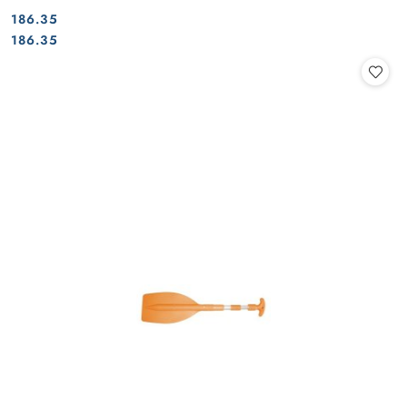
186.35
Cena:
Cena:
186.35