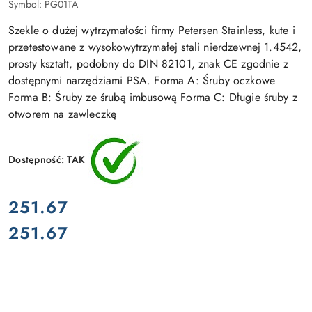
Symbol:
PG01TA
Szekle o dużej wytrzymałości firmy Petersen Stainless, kute i
przetestowane z wysokowytrzymałej stali nierdzewnej 1.4542,
prosty kształt, podobny do DIN 82101, znak CE zgodnie z
dostępnymi narzędziami PSA. Forma A: Śruby oczkowe
Forma B: Śruby ze śrubą imbusową Forma C: Długie śruby z
otworem na zawleczkę
Dostępność:
TAK
cena:
251.67
251.67
Cena: