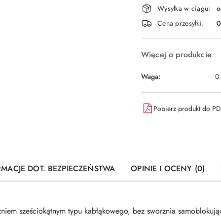
Dostępność
Wysyłka w ciągu:
o
i
Cena przesyłki:
dostawa
Więcej o produkcie
Waga:
0
Pobierz produkt do P
RMACJE DOT. BEZPIECZEŃSTWA
OPINIE I OCENY (0)
iem sześciokątnym typu kabłąkowego, bez sworznia samoblokuj