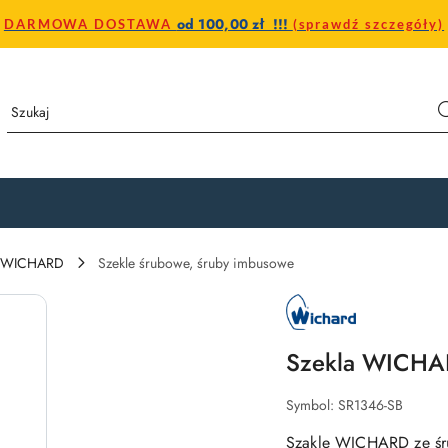
od 100,00 zł !!!
DARMOWA DOSTAWA
(sprawdź szczegóły)
a WICHARD
Szekle śrubowe, śruby imbusowe
NAZWA
PRODUCENTA:
WICHARD
Szekla WICHA
Symbol:
SR1346-SB
Szakle WICHARD ze śru