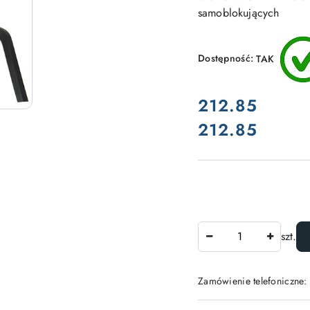
samoblokujących
Dostępność:
TAK
cena:
212.85
212.85
Cena:
Ilość
szt.
Zamówienie telefoniczne: