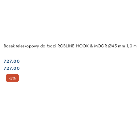
Bosak teleskopowy do łodzi ROBLINE HOOK & MOOR Ø45 mm 1,0 m
727.00
Cena:
Cena:
727.00
-5%