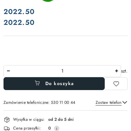
cena:
2022.50
2022.50
Cena:
Ilość
szt.
Do koszyka
Zamówienie telefoniczne: 530 11 00 44
Zostaw telefon
Dostępność
Wysyłka w ciągu:
od 2 do 5 dni
i
Wyślij
Cena przesyłki:
0
dostawa