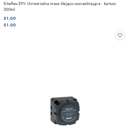
Sikaflex-291i Uniwersalna masa klejąco-uszczelniająca - kartusz
300ml
51.00
Cena:
Cena:
51.00