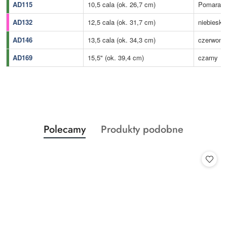
AD115
10,5 cala (ok. 26,7 cm)
Pomarań
AD132
12,5 cala (ok. 31,7 cm)
niebieski
AD146
13,5 cala (ok. 34,3 cm)
czerwony
AD169
15,5" (ok. 39,4 cm)
czarny
Produkty
Produkty
Polecamy
Produkty podobne
Pomiń karuzelę produktów
o
o
statusie:
statusie: