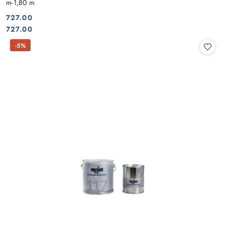
m-1,80 m
727.00
Cena:
Cena:
727.00
-5%