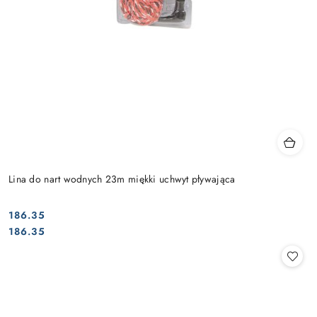
Lina do nart wodnych 23m miękki uchwyt pływająca
186.35
Cena:
Cena:
186.35