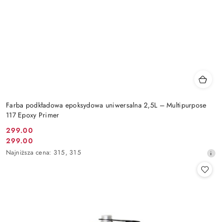
Farba podkładowa epoksydowa uniwersalna 2,5L – Multipurpose
117 Epoxy Primer
299.00
Cena
299.00
Cena
promocyjna:
Najniższa
Najniższa cena:
315
,
315
promocyjna:
cena
z
30
dni
przed
obniżką