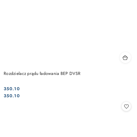
Rozdzielacz prądu ładowania BEP DVSR
350.10
Cena:
Cena:
350.10