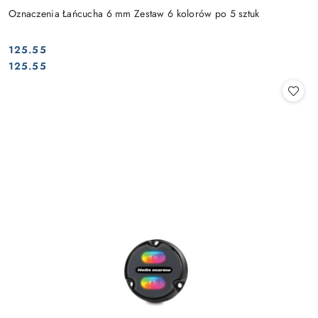
Oznaczenia Łańcucha 6 mm Zestaw 6 kolorów po 5 sztuk
125.55
Cena:
Cena:
125.55