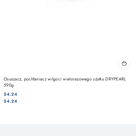
Osuszacz, pochłaniacz wilgoci wielorazowego użytku DRYPEARL
590g
54.24
Cena:
Cena:
54.24