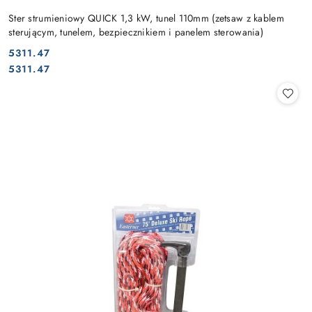
Ster strumieniowy QUICK 1,3 kW, tunel 110mm (zetsaw z kablem
sterującym, tunelem, bezpiecznikiem i panelem sterowania)
5311.47
Cena:
Cena:
5311.47