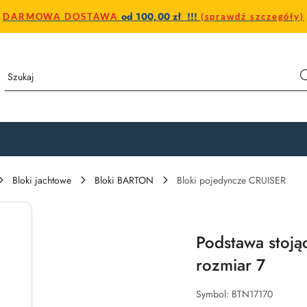
od 100,00 zł !!!
DARMOWA DOSTAWA
(sprawdź szczegóły)
Bloki jachtowe
Bloki BARTON
Bloki pojedyncze CRUISER
Podstawa stoją
rozmiar 7
Symbol:
BTN17170