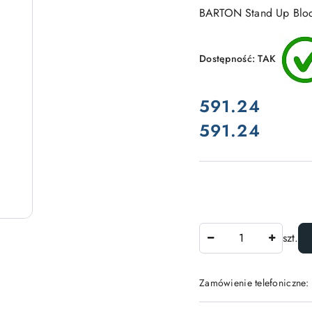
BARTON Stand Up Blo
Dostępność:
TAK
cena:
591.24
591.24
Cena:
Ilość
szt.
Zamówienie telefoniczne: