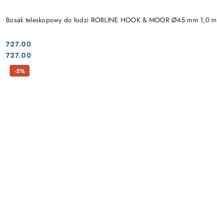
Bosak teleskopowy do łodzi ROBLINE HOOK & MOOR Ø45 mm 1,0 m
727.00
Cena:
Cena:
727.00
-5%