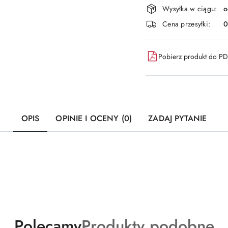
Dostępność
Wysyłka w ciągu:
o
i
Cena przesyłki:
dostawa
Pobierz produkt do P
OPIS
OPINIE I OCENY (0)
ZADAJ PYTANIE
Produkty
Produkty
Polecamy
Produkty podobne