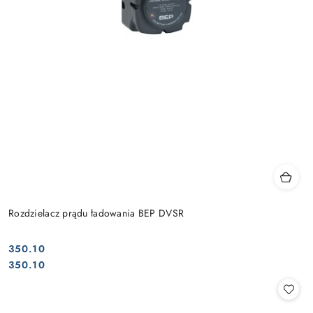
Rozdzielacz prądu ładowania BEP DVSR
350.10
Cena:
Cena:
350.10