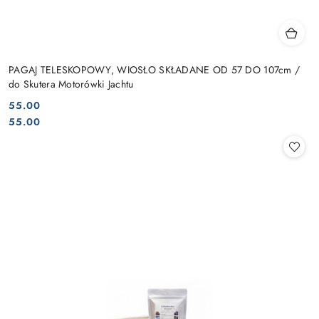
PAGAJ TELESKOPOWY, WIOSŁO SKŁADANE OD 57 DO 107cm /
do Skutera Motorówki Jachtu
55.00
Cena:
Cena:
55.00