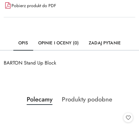
Pobierz produkt do PDF
OPIS
OPINIE I OCENY (0)
ZADAJ PYTANIE
BARTON Stand Up Block
Produkty
Produkty
Polecamy
Produkty podobne
Pomiń karuzelę produktów
o
o
statusie:
statusie: