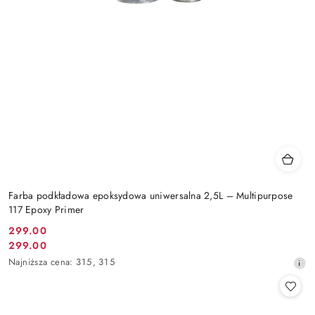
Farba podkładowa epoksydowa uniwersalna 2,5L – Multipurpose
117 Epoxy Primer
299.00
Cena
299.00
Cena
promocyjna:
Najniższa
Najniższa cena:
315
,
315
promocyjna:
cena
z
30
dni