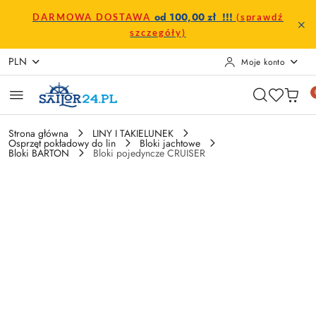
Przejdź do treści głównej
Przejdź do wyszukiwarki
Przejdź do moje konto
Przejdź do menu głównego
Przejdź do opisu produktu
Przejdź do stopki
od 100,00 zł !!!
DARMOWA DOSTAWA
(sprawdź
szczegóły)
PLN
Moje konto
Strona główna
LINY I TAKIELUNEK
Osprzęt pokładowy do lin
Bloki jachtowe
Bloki BARTON
Bloki pojedyncze CRUISER