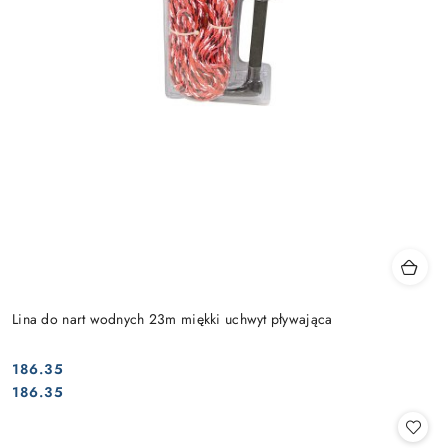
Lina do nart wodnych 23m miękki uchwyt pływająca
186.35
Cena:
Cena:
186.35