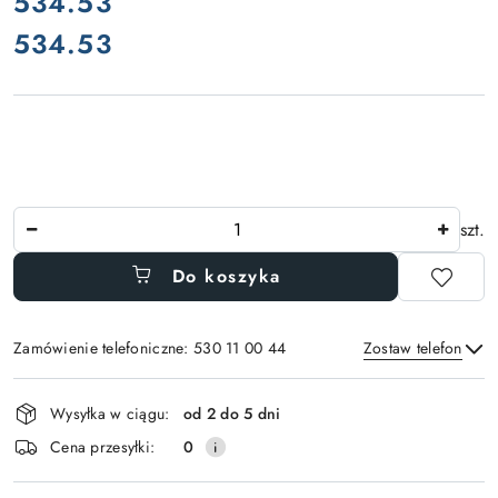
cena:
534.53
534.53
Cena:
Ilość
szt.
Do koszyka
Zamówienie telefoniczne: 530 11 00 44
Zostaw telefon
Dostępność
Wysyłka w ciągu:
od 2 do 5 dni
i
Wyślij
Cena przesyłki:
0
dostawa