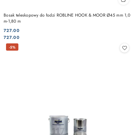
Bosak teleskopowy do łodzi ROBLINE HOOK & MOOR Ø45 mm 1,0
m-1,80 m
727.00
Cena:
Cena:
727.00
-5%