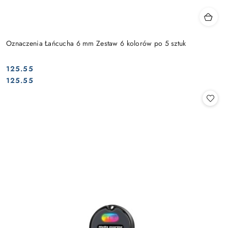
Oznaczenia Łańcucha 6 mm Zestaw 6 kolorów po 5 sztuk
125.55
Cena:
Cena:
125.55