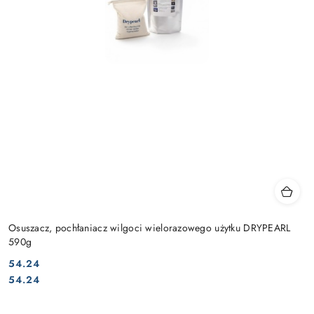
Osuszacz, pochłaniacz wilgoci wielorazowego użytku DRYPEARL
590g
54.24
Cena:
Cena:
54.24