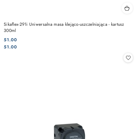
Sikaflex-291i Uniwersalna masa klejąco-uszczelniająca - kartusz
300ml
51.00
Cena:
Cena:
51.00