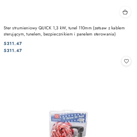
Ster strumieniowy QUICK 1,3 kW, tunel 110mm (zetsaw z kablem
sterującym, tunelem, bezpiecznikiem i panelem sterowania)
5311.47
Cena:
Cena:
5311.47