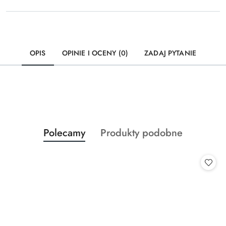
OPIS
OPINIE I OCENY (0)
ZADAJ PYTANIE
Produkty
Produkty
Polecamy
Produkty podobne
Pomiń karuzelę produktów
o
o
statusie:
statusie: