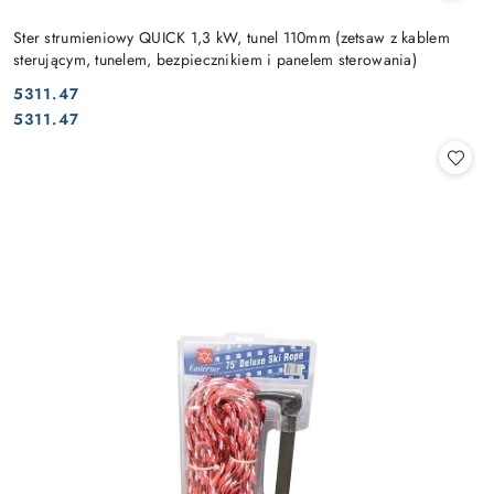
Ster strumieniowy QUICK 1,3 kW, tunel 110mm (zetsaw z kablem
sterującym, tunelem, bezpiecznikiem i panelem sterowania)
5311.47
Cena:
Cena:
5311.47