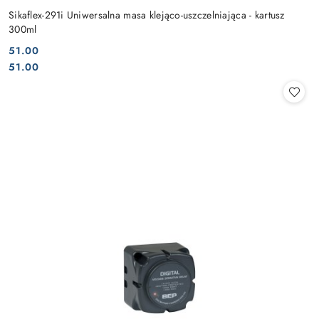
Sikaflex-291i Uniwersalna masa klejąco-uszczelniająca - kartusz
300ml
51.00
Cena:
Cena:
51.00