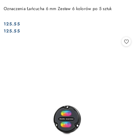
Oznaczenia Łańcucha 6 mm Zestaw 6 kolorów po 5 sztuk
125.55
Cena:
Cena:
125.55