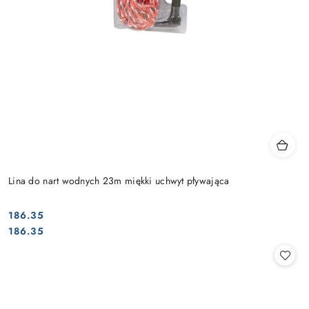
Lina do nart wodnych 23m miękki uchwyt pływająca
186.35
Cena:
Cena:
186.35