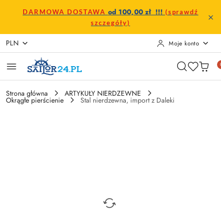
Przejdź do treści głównej
Przejdź do wyszukiwarki
Przejdź do moje konto
Przejdź do menu głównego
Przejdź do opisu produktu
Przejdź do stopki
od 100,00 zł !!!
DARMOWA DOSTAWA
(sprawdź
szczegóły)
PLN
Moje konto
Strona główna
ARTYKUŁY NIERDZEWNE
Okrągłe pierścienie
Stal nierdzewna, import z Daleki