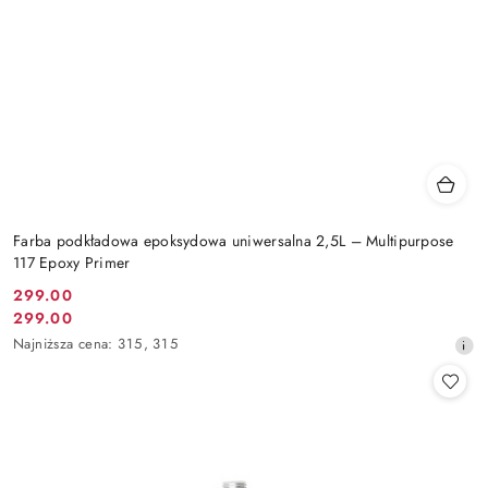
Farba podkładowa epoksydowa uniwersalna 2,5L – Multipurpose
117 Epoxy Primer
299.00
Cena
299.00
Cena
promocyjna:
Najniższa
Najniższa cena:
315
,
315
promocyjna:
cena
z
30
dni
przed
obniżką