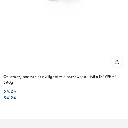
Osuszacz, pochłaniacz wilgoci wielorazowego użytku DRYPEARL
590g
54.24
Cena:
Cena:
54.24