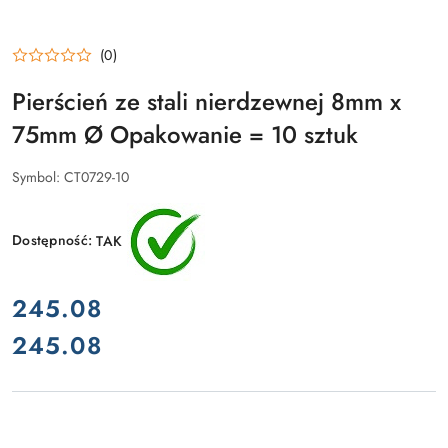
(0)
Pierścień ze stali nierdzewnej 8mm x
75mm Ø Opakowanie = 10 sztuk
Symbol:
CT0729-10
Dostępność:
TAK
cena:
245.08
245.08
Cena: