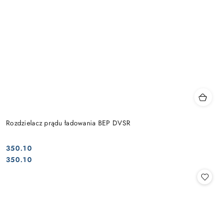
Rozdzielacz prądu ładowania BEP DVSR
350.10
Cena:
Cena:
350.10