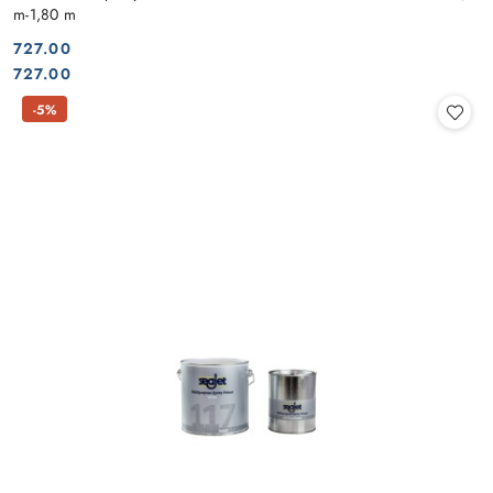
m-1,80 m
727.00
Cena:
Cena:
727.00
-5%