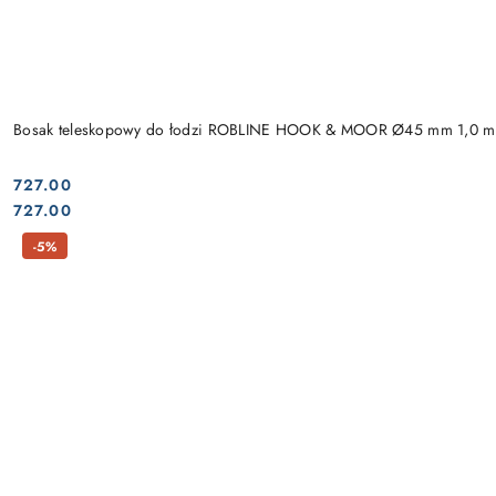
Bosak teleskopowy do łodzi ROBLINE HOOK & MOOR Ø45 mm 1,0 m
727.00
Cena:
Cena:
727.00
-5%