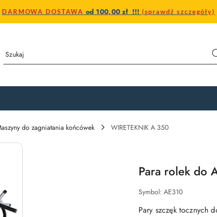
od 100,00 zł !!!
DARMOWA DOSTAWA
(sprawdź szczegóły)
aszyny do zagniatania końcówek
WIRETEKNIK A 350
Para rolek do
Symbol:
AE310
Pary szczęk tocznych