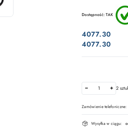
Dostępność:
TAK
cena:
4077.30
4077.30
Cena:
Ilość
2 sztu
Zamówienie telefoniczne:
Dostępność
Wysyłka w ciągu:
o