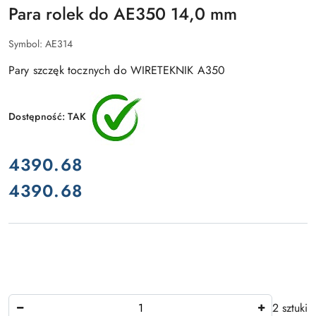
Para rolek do AE350 14,0 mm
Symbol:
AE314
Pary szczęk tocznych do WIRETEKNIK A350
Dostępność:
TAK
cena:
4390.68
4390.68
Cena:
Ilość
2 sztuki