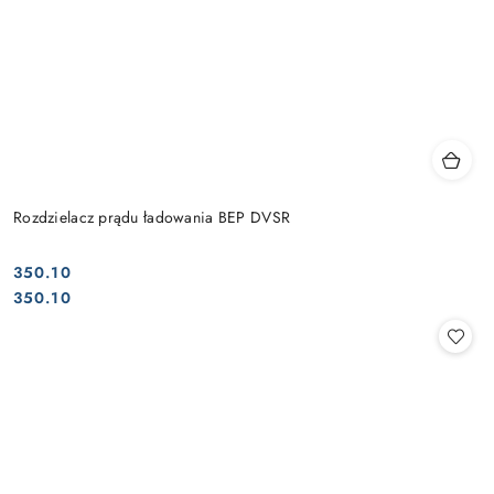
Rozdzielacz prądu ładowania BEP DVSR
350.10
Cena:
Cena:
350.10