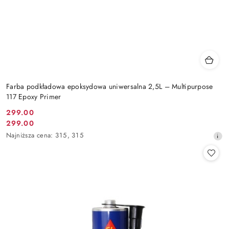
Farba podkładowa epoksydowa uniwersalna 2,5L – Multipurpose
117 Epoxy Primer
299.00
Cena
299.00
Cena
promocyjna:
Najniższa
Najniższa cena:
315
,
315
promocyjna:
cena
z
30
dni
przed
obniżką