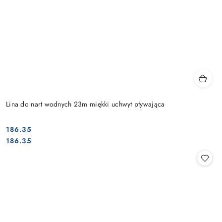
Lina do nart wodnych 23m miękki uchwyt pływająca
186.35
Cena:
Cena:
186.35