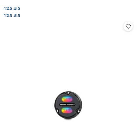
125.55
Cena:
Cena:
125.55