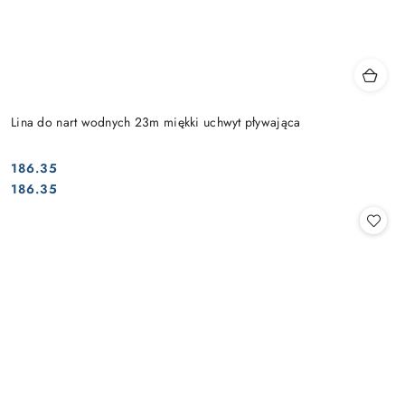
Lina do nart wodnych 23m miękki uchwyt pływająca
186.35
Cena:
Cena:
186.35