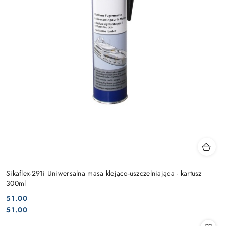
Sikaflex-291i Uniwersalna masa klejąco-uszczelniająca - kartusz
300ml
51.00
Cena:
Cena:
51.00