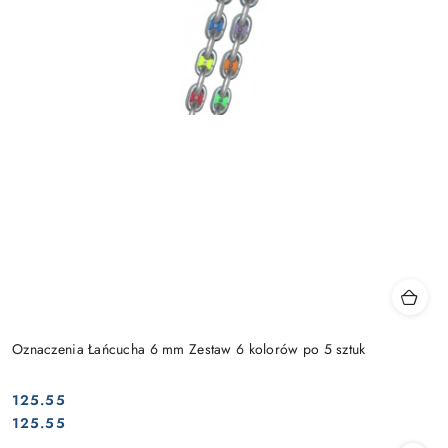
Oznaczenia Łańcucha 6 mm Zestaw 6 kolorów po 5 sztuk
125.55
Cena:
Cena:
125.55