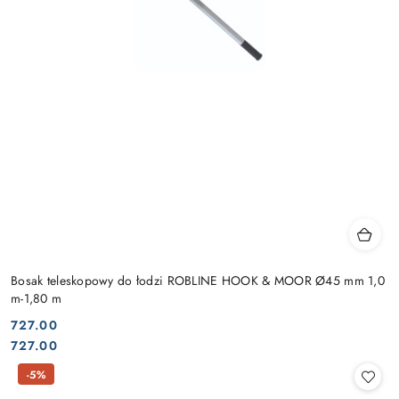
Bosak teleskopowy do łodzi ROBLINE HOOK & MOOR Ø45 mm 1,0
m-1,80 m
727.00
Cena:
Cena:
727.00
-5%