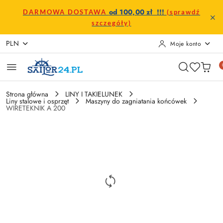
Przejdź do treści głównej
Przejdź do wyszukiwarki
Przejdź do moje konto
Przejdź do menu głównego
Przejdź do opisu produktu
Przejdź do stopki
od 100,00 zł !!!
DARMOWA DOSTAWA
(sprawdź
szczegóły)
PLN
Moje konto
Strona główna
LINY I TAKIELUNEK
Liny stalowe i osprzęt
Maszyny do zagniatania końcówek
WIRETEKNIK A 200