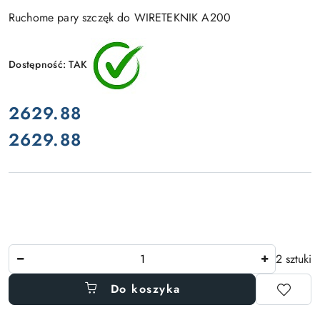
Ruchome pary szczęk do WIRETEKNIK A200
Dostępność:
TAK
cena:
2629.88
2629.88
Cena:
Ilość
2 sztuki
Do koszyka