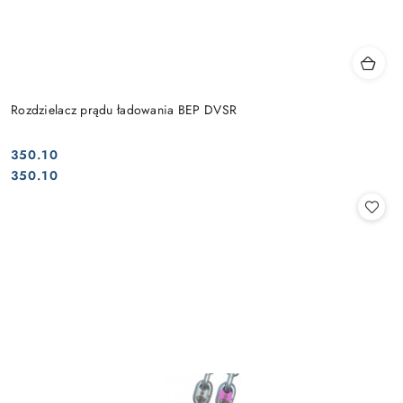
Rozdzielacz prądu ładowania BEP DVSR
350.10
Cena:
Cena:
350.10