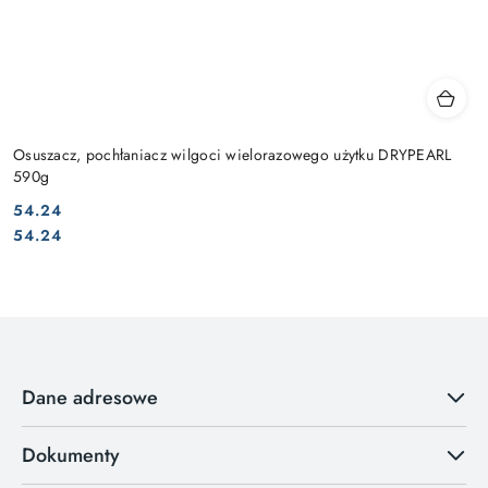
Osuszacz, pochłaniacz wilgoci wielorazowego użytku DRYPEARL
590g
54.24
Cena:
Cena:
54.24
Dane adresowe
Dokumenty