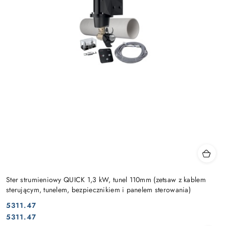
Ster strumieniowy QUICK 1,3 kW, tunel 110mm (zetsaw z kablem
sterującym, tunelem, bezpiecznikiem i panelem sterowania)
5311.47
Cena:
Cena:
5311.47