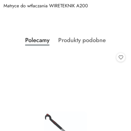
Matryce do wtłaczania WIRETEKNIK A200
Produkty
Produkty
Polecamy
Produkty podobne
Pomiń karuzelę produktów
o
o
statusie:
statusie: