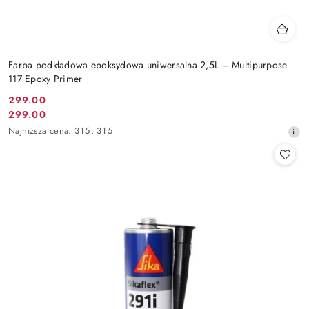
Farba podkładowa epoksydowa uniwersalna 2,5L – Multipurpose
117 Epoxy Primer
299.00
Cena
299.00
Cena
promocyjna:
Najniższa
Najniższa cena:
315
,
315
promocyjna:
cena
z
30
dni
przed
obniżką