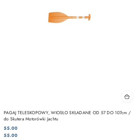
PAGAJ TELESKOPOWY, WIOSŁO SKŁADANE OD 57 DO 107cm /
do Skutera Motorówki Jachtu
55.00
Cena:
Cena:
55.00