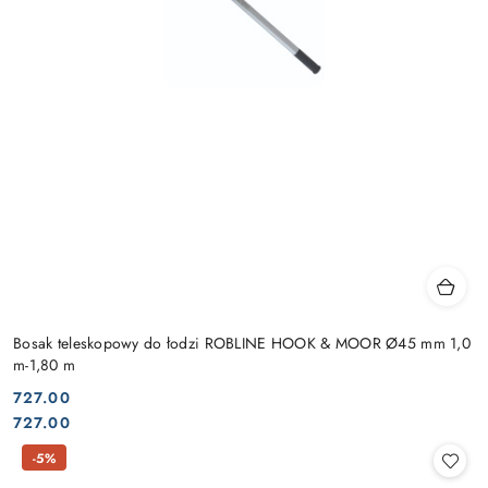
Bosak teleskopowy do łodzi ROBLINE HOOK & MOOR Ø45 mm 1,0
m-1,80 m
727.00
Cena:
Cena:
727.00
-5%