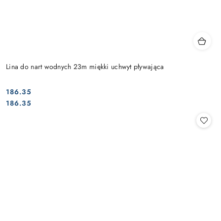
Lina do nart wodnych 23m miękki uchwyt pływająca
186.35
Cena:
Cena:
186.35