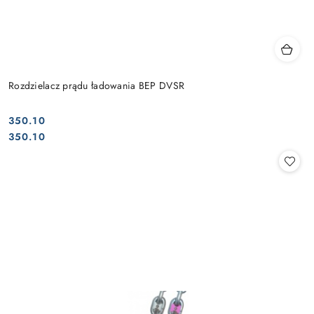
Rozdzielacz prądu ładowania BEP DVSR
350.10
Cena:
Cena:
350.10