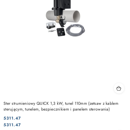
Ster strumieniowy QUICK 1,3 kW, tunel 110mm (zetsaw z kablem
sterującym, tunelem, bezpiecznikiem i panelem sterowania)
5311.47
Cena:
Cena:
5311.47