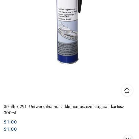
Sikaflex-291i Uniwersalna masa klejąco-uszczelniająca - kartusz
300ml
51.00
Cena:
Cena:
51.00