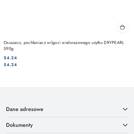
Osuszacz, pochłaniacz wilgoci wielorazowego użytku DRYPEARL
590g
54.24
Cena:
Cena:
54.24
Dane adresowe
Dokumenty