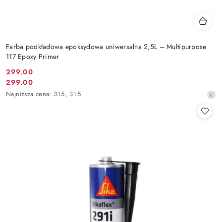
Farba podkładowa epoksydowa uniwersalna 2,5L – Multipurpose
117 Epoxy Primer
299.00
Cena
299.00
Cena
promocyjna:
Najniższa
Najniższa cena:
315
,
315
promocyjna:
cena
z
30
dni
przed
obniżką