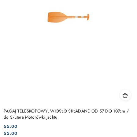
PAGAJ TELESKOPOWY, WIOSŁO SKŁADANE OD 57 DO 107cm /
do Skutera Motorówki Jachtu
55.00
Cena:
Cena:
55.00