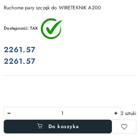
Ruchome pary szczęk do WIRETEKNIK A200
Dostępność:
TAK
cena:
2261.57
2261.57
Cena:
Ilość
2 sztuki
Do koszyka