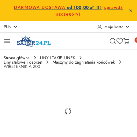
Przejdź do treści głównej
Przejdź do wyszukiwarki
Przejdź do moje konto
Przejdź do menu głównego
Przejdź do opisu produktu
Przejdź do stopki
od 100,00 zł !!!
DARMOWA DOSTAWA
(sprawdź
szczegóły)
PLN
Moje konto
Strona główna
LINY I TAKIELUNEK
Liny stalowe i osprzęt
Maszyny do zagniatania końcówek
WIRETEKNIK A 200