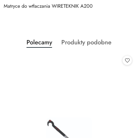
Matryce do wtłaczania WIRETEKNIK A200
Produkty
Produkty
Polecamy
Produkty podobne
Pomiń karuzelę produktów
o
o
statusie:
statusie: