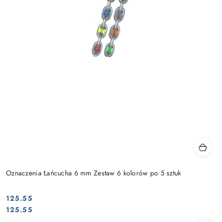
Oznaczenia Łańcucha 6 mm Zestaw 6 kolorów po 5 sztuk
125.55
Cena:
Cena:
125.55