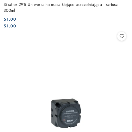
Sikaflex-291i Uniwersalna masa klejąco-uszczelniająca - kartusz
300ml
51.00
Cena:
Cena:
51.00