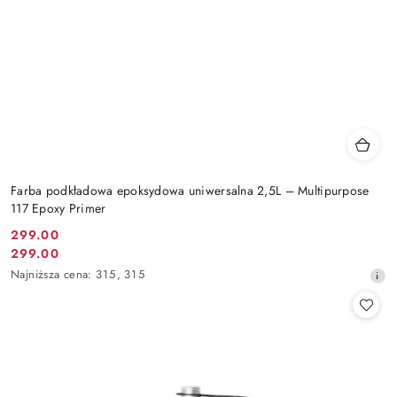
Farba podkładowa epoksydowa uniwersalna 2,5L – Multipurpose
117 Epoxy Primer
299.00
Cena
299.00
Cena
promocyjna:
Najniższa
Najniższa cena:
315
,
315
promocyjna:
cena
z
30
dni
przed
obniżką