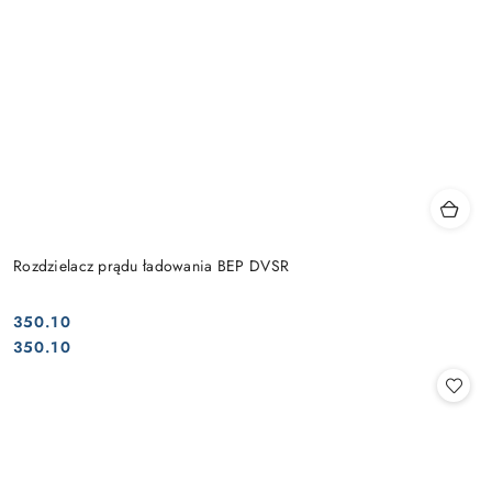
Rozdzielacz prądu ładowania BEP DVSR
350.10
Cena:
Cena:
350.10