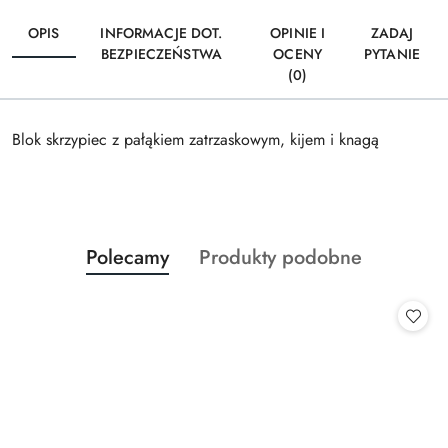
OPIS
INFORMACJE DOT.
OPINIE I
ZADAJ
BEZPIECZEŃSTWA
OCENY
PYTANIE
(0)
Blok skrzypiec z pałąkiem zatrzaskowym, kijem i knagą
Produkty
Produkty
Polecamy
Produkty podobne
Pomiń karuzelę produktów
o
o
statusie:
statusie: