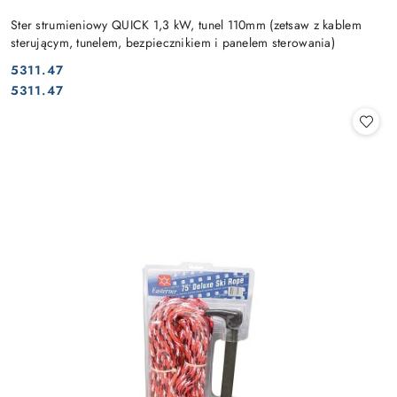
Ster strumieniowy QUICK 1,3 kW, tunel 110mm (zetsaw z kablem
sterującym, tunelem, bezpiecznikiem i panelem sterowania)
5311.47
Cena:
Cena:
5311.47