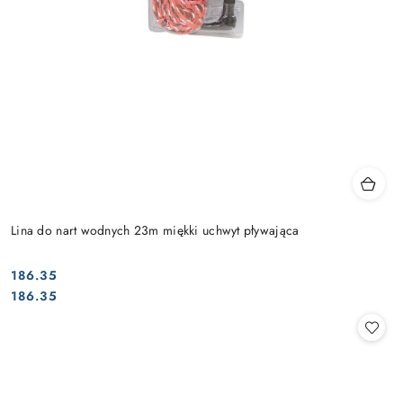
Lina do nart wodnych 23m miękki uchwyt pływająca
186.35
Cena:
Cena:
186.35