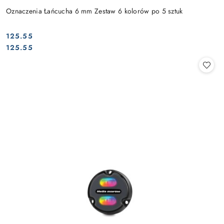
Oznaczenia Łańcucha 6 mm Zestaw 6 kolorów po 5 sztuk
125.55
Cena:
Cena:
125.55