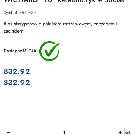
Symbol:
SR75438
Blok skrzypcowy z pałąkiem zatrzaskowym, zaczepem i
zaciskiem
Dostępność:
TAK
cena:
832.92
832.92
Cena:
Ilość
szt.