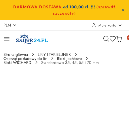
Przejdź do treści głównej
Przejdź do wyszukiwarki
Przejdź do moje konto
Przejdź do menu głównego
Przejdź do opisu produktu
Przejdź do stopki
od 100,00 zł !!!
DARMOWA DOSTAWA
(sprawdź
szczegóły)
PLN
Moje konto
Strona główna
LINY I TAKIELUNEK
Osprzęt pokładowy do lin
Bloki jachtowe
Bloki WICHARD
Standardowo 35, 45, 55 i 70 mm