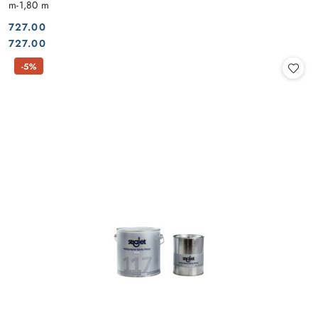
m-1,80 m
727.00
Cena:
Cena:
727.00
-5%