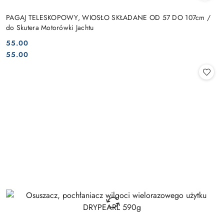
PAGAJ TELESKOPOWY, WIOSŁO SKŁADANE OD 57 DO 107cm /
do Skutera Motorówki Jachtu
55.00
Cena:
Cena:
55.00