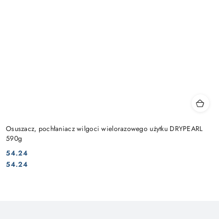
Osuszacz, pochłaniacz wilgoci wielorazowego użytku DRYPEARL
590g
54.24
Cena:
Cena:
54.24