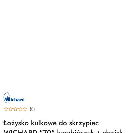
NAZWA
PRODUCENTA:
WICHARD
(0)
Łożysko kulkowe do skrzypiec
WICHARD "70" karabińczyk + docisk