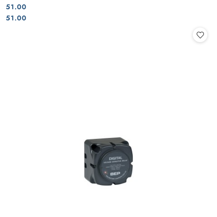
51.00
Cena:
Cena:
51.00