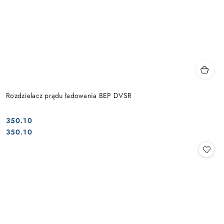
Rozdzielacz prądu ładowania BEP DVSR
350.10
Cena:
Cena:
350.10