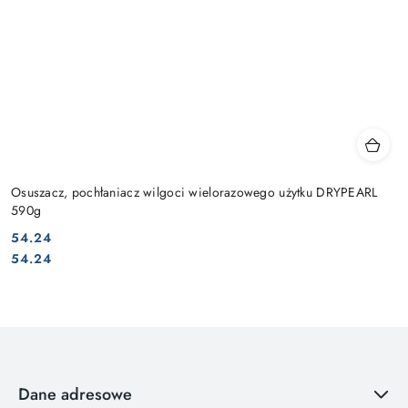
Osuszacz, pochłaniacz wilgoci wielorazowego użytku DRYPEARL
590g
54.24
Cena:
Cena:
54.24
Dane adresowe