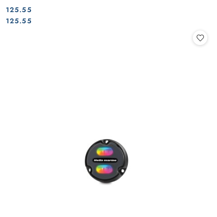
125.55
Cena:
Cena:
125.55