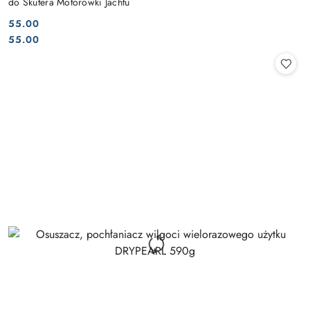
do Skutera Motorówki Jachtu
55.00
Cena:
Cena:
55.00