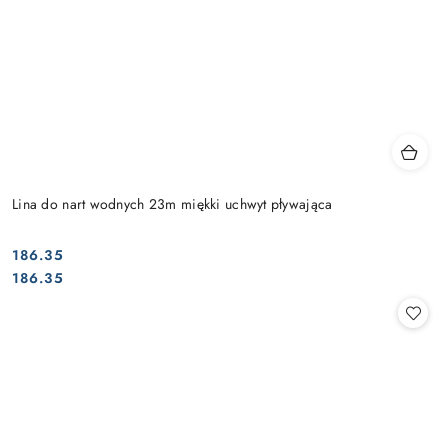
Lina do nart wodnych 23m miękki uchwyt pływająca
186.35
Cena:
Cena:
186.35