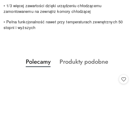
• 1/3 więcej zawartości dzięki urządzeniu chłodzącemu
zamontowanemu na zewnątrz komory chłodzącej
• Pełna funkcjonalność nawet przy temperaturach zewnętrznych 50
stopni i wyższych
Produkty
Produkty
Polecamy
Produkty podobne
Pomiń karuzelę produktów
o
o
statusie:
statusie: