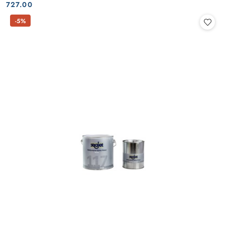
Cena:
Cena:
727.00
-5%