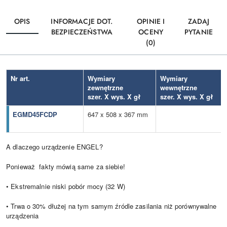
OPIS
INFORMACJE DOT.
OPINIE I
ZADAJ
BEZPIECZEŃSTWA
OCENY
PYTANIE
(0)
Nr art.
Wymiary
Wymiary
zewnętrzne
wewnętrzne
szer. X wys. X gł
szer. X wys. X gł
EGMD45FCDP
647 x 508 x 367 mm
A dlaczego urządzenie ENGEL?
Ponieważ fakty mówią same za siebie!
• Ekstremalnie niski pobór mocy (32 W)
• Trwa o 30% dłużej na tym samym źródle zasilania niż porównywalne
urządzenia