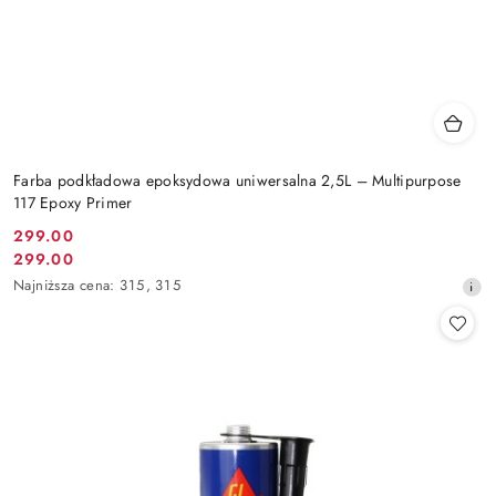
Farba podkładowa epoksydowa uniwersalna 2,5L – Multipurpose
117 Epoxy Primer
299.00
Cena
299.00
Cena
promocyjna:
Najniższa
Najniższa cena:
315
,
315
promocyjna:
cena
z
30
dni
przed
obniżką