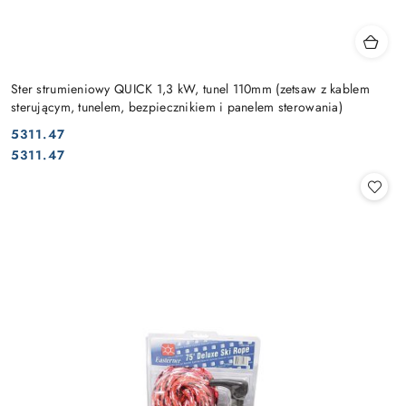
Ster strumieniowy QUICK 1,3 kW, tunel 110mm (zetsaw z kablem
sterującym, tunelem, bezpiecznikiem i panelem sterowania)
5311.47
Cena:
Cena:
5311.47