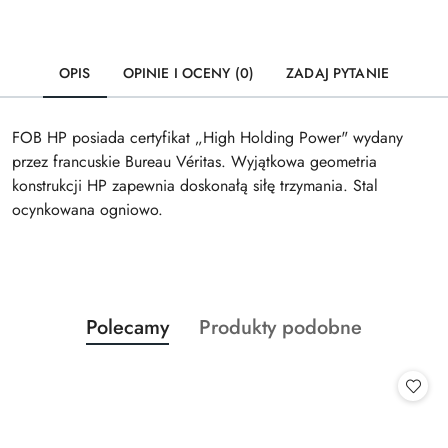
OPIS
OPINIE I OCENY (0)
ZADAJ PYTANIE
FOB HP posiada certyfikat „High Holding Power" wydany
przez francuskie Bureau Véritas. Wyjątkowa geometria
konstrukcji HP zapewnia doskonałą siłę trzymania. Stal
ocynkowana ogniowo.
Produkty
Produkty
Polecamy
Produkty podobne
Pomiń karuzelę produktów
o
o
statusie:
statusie: