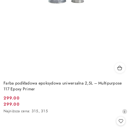
Farba podkładowa epoksydowa uniwersalna 2,5L – Multipurpose
117 Epoxy Primer
299.00
Cena
299.00
Cena
promocyjna:
Najniższa
Najniższa cena:
315
,
315
promocyjna:
cena
z
30