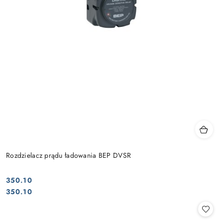
Rozdzielacz prądu ładowania BEP DVSR
350.10
Cena:
Cena:
350.10