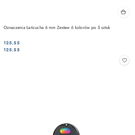
Oznaczenia Łańcucha 6 mm Zestaw 6 kolorów po 5 sztuk
125.55
Cena:
Cena:
125.55