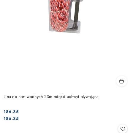
Lina do nart wodnych 23m miękki uchwyt pływająca
186.35
Cena:
Cena:
186.35