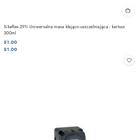
Sikaflex-291i Uniwersalna masa klejąco-uszczelniająca - kartusz
300ml
51.00
Cena:
Cena:
51.00