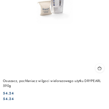
Osuszacz, pochłaniacz wilgoci wielorazowego użytku DRYPEARL
590g
54.24
Cena:
Cena:
54.24