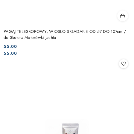
PAGAJ TELESKOPOWY, WIOSŁO SKŁADANE OD 57 DO 107cm /
do Skutera Motorówki Jachtu
55.00
Cena:
Cena:
55.00