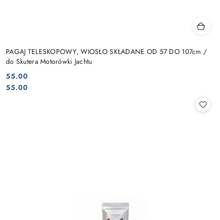
PAGAJ TELESKOPOWY, WIOSŁO SKŁADANE OD 57 DO 107cm /
do Skutera Motorówki Jachtu
55.00
Cena:
Cena:
55.00