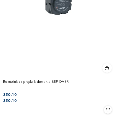
Rozdzielacz prądu ładowania BEP DVSR
350.10
Cena:
Cena:
350.10