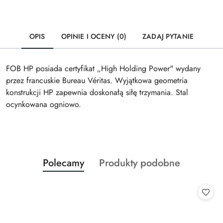
OPIS
OPINIE I OCENY (0)
ZADAJ PYTANIE
FOB HP posiada certyfikat „High Holding Power" wydany
przez francuskie Bureau Véritas. Wyjątkowa geometria
konstrukcji HP zapewnia doskonałą siłę trzymania. Stal
ocynkowana ogniowo.
Produkty
Produkty
Polecamy
Produkty podobne
Pomiń karuzelę produktów
o
o
statusie:
statusie: