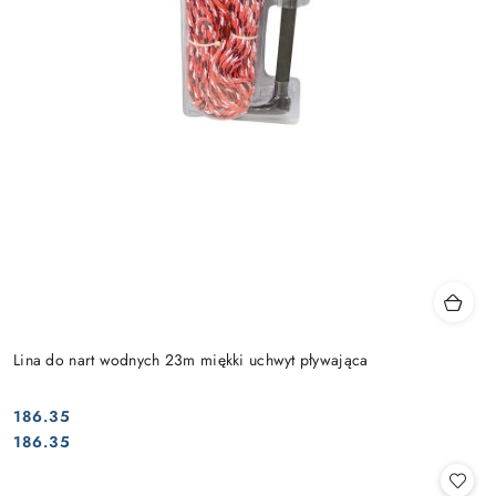
Lina do nart wodnych 23m miękki uchwyt pływająca
186.35
Cena:
Cena:
186.35