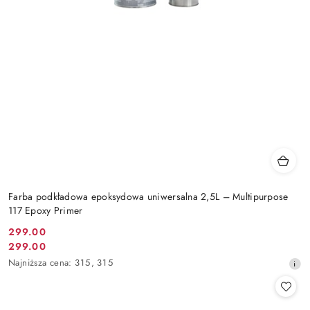
Farba podkładowa epoksydowa uniwersalna 2,5L – Multipurpose
117 Epoxy Primer
299.00
Cena
299.00
Cena
promocyjna:
Najniższa
Najniższa cena:
315
,
315
promocyjna:
cena
z
30