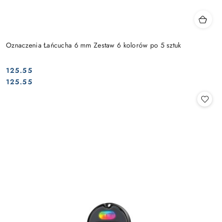
Oznaczenia Łańcucha 6 mm Zestaw 6 kolorów po 5 sztuk
125.55
Cena:
Cena:
125.55