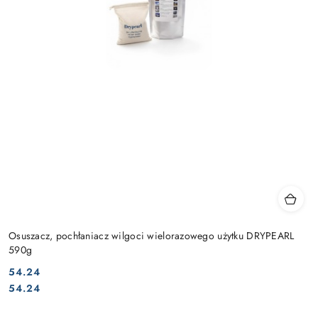
Osuszacz, pochłaniacz wilgoci wielorazowego użytku DRYPEARL
590g
54.24
Cena:
Cena:
54.24