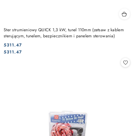
Ster strumieniowy QUICK 1,3 kW, tunel 110mm (zetsaw z kablem
sterującym, tunelem, bezpiecznikiem i panelem sterowania)
5311.47
Cena:
Cena:
5311.47