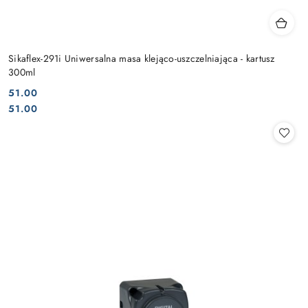
Sikaflex-291i Uniwersalna masa klejąco-uszczelniająca - kartusz
300ml
51.00
Cena:
Cena:
51.00