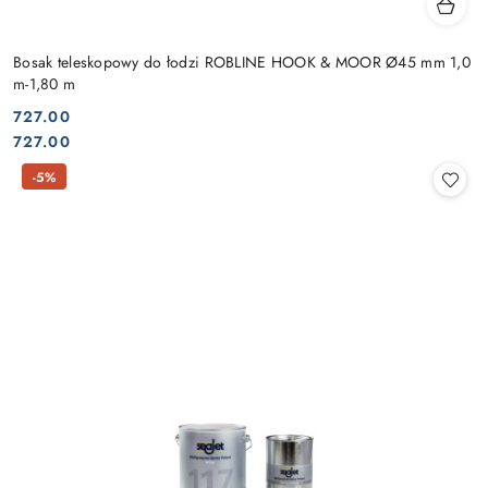
Bosak teleskopowy do łodzi ROBLINE HOOK & MOOR Ø45 mm 1,0
m-1,80 m
727.00
Cena:
Cena:
727.00
-5%