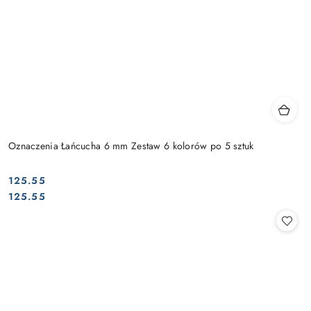
Oznaczenia Łańcucha 6 mm Zestaw 6 kolorów po 5 sztuk
125.55
Cena:
Cena:
125.55