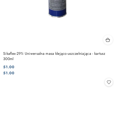
Sikaflex-291i Uniwersalna masa klejąco-uszczelniająca - kartusz
300ml
51.00
Cena:
Cena:
51.00