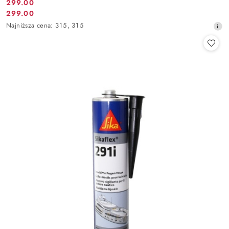
299.00
Cena
299.00
Cena
promocyjna:
Najniższa
Najniższa cena:
315
,
315
promocyjna:
cena
z
30
dni
przed
obniżką