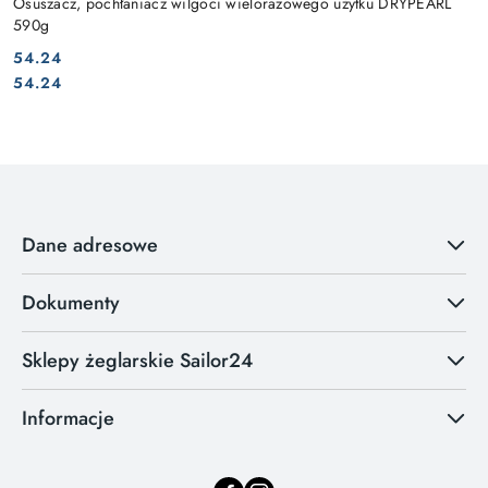
Osuszacz, pochłaniacz wilgoci wielorazowego użytku DRYPEARL
590g
54.24
Cena:
Cena:
54.24
Dane adresowe
Dokumenty
Sklepy żeglarskie Sailor24
Informacje