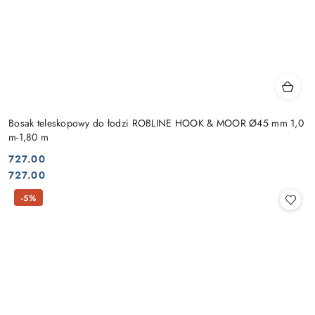
Bosak teleskopowy do łodzi ROBLINE HOOK & MOOR Ø45 mm 1,0
m-1,80 m
727.00
Cena:
Cena:
727.00
-5%