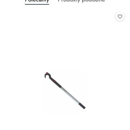
Pomiń karuzelę produktów
o
o
statusie:
statusie: