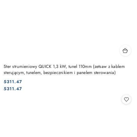
Ster strumieniowy QUICK 1,3 kW, tunel 110mm (zetsaw z kablem
sterującym, tunelem, bezpiecznikiem i panelem sterowania)
5311.47
Cena:
Cena:
5311.47