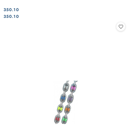
350.10
Cena:
Cena:
350.10