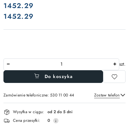
cena:
1452.29
1452.29
Cena:
Ilość
szt.
Do koszyka
Zamówienie telefoniczne: 530 11 00 44
Zostaw telefon
Dostępność
Wysyłka w ciągu:
od 2 do 5 dni
i
Wyślij
Cena przesyłki:
0
dostawa