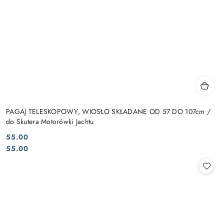
PAGAJ TELESKOPOWY, WIOSŁO SKŁADANE OD 57 DO 107cm /
do Skutera Motorówki Jachtu
55.00
Cena:
Cena:
55.00