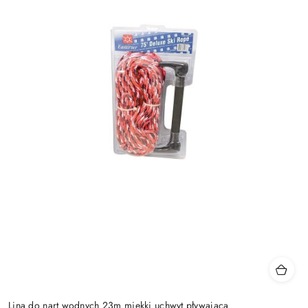
Lina do nart wodnych 23m miękki uchwyt pływająca