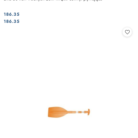
186.35
Cena:
Cena:
186.35