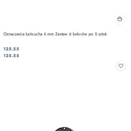
Oznaczenia Łańcucha 6 mm Zestaw 6 kolorów po 5 sztuk
125.55
Cena:
Cena:
125.55