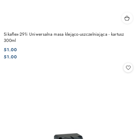
Sikaflex-291i Uniwersalna masa klejąco-uszczelniająca - kartusz
300ml
51.00
Cena:
Cena:
51.00