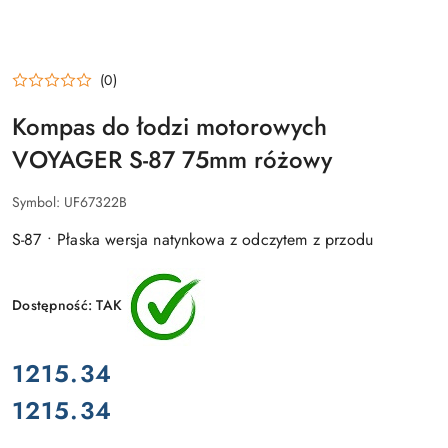
(0)
Kompas do łodzi motorowych
VOYAGER S-87 75mm różowy
Symbol:
UF67322B
S-87 • Płaska wersja natynkowa z odczytem z przodu
Dostępność:
TAK
cena:
1215.34
1215.34
Cena: