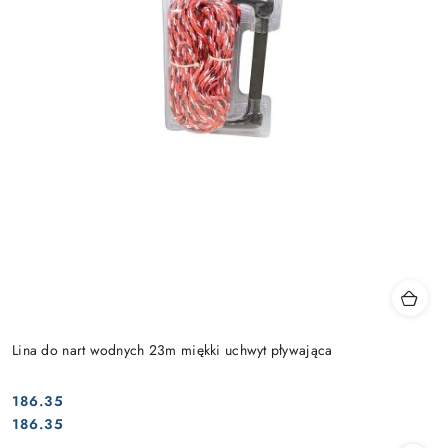
Lina do nart wodnych 23m miękki uchwyt pływająca
186.35
Cena:
Cena:
186.35