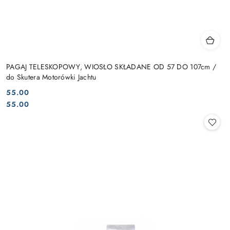
PAGAJ TELESKOPOWY, WIOSŁO SKŁADANE OD 57 DO 107cm /
do Skutera Motorówki Jachtu
55.00
Cena:
Cena:
55.00