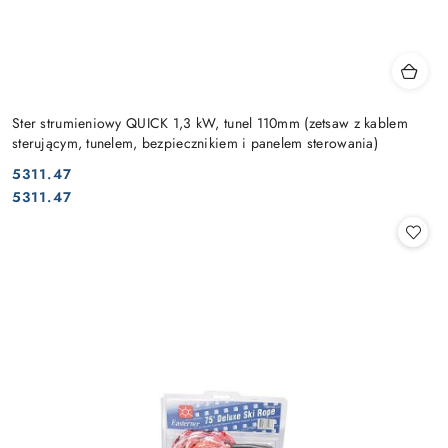
Ster strumieniowy QUICK 1,3 kW, tunel 110mm (zetsaw z kablem
sterującym, tunelem, bezpiecznikiem i panelem sterowania)
5311.47
Cena:
Cena:
5311.47