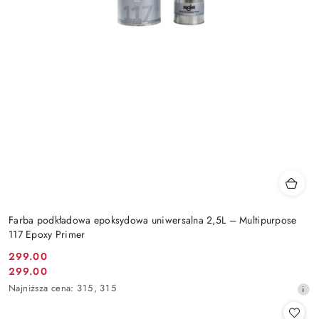
Farba podkładowa epoksydowa uniwersalna 2,5L – Multipurpose
117 Epoxy Primer
299.00
Cena
299.00
Cena
promocyjna:
Najniższa
Najniższa cena:
315
,
315
promocyjna:
cena
z