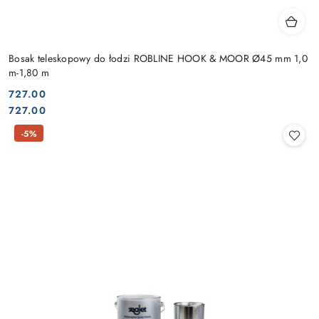
Bosak teleskopowy do łodzi ROBLINE HOOK & MOOR Ø45 mm 1,0
m-1,80 m
727.00
Cena:
Cena:
727.00
-5%