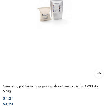
Osuszacz, pochłaniacz wilgoci wielorazowego użytku DRYPEARL
590g
54.24
Cena:
Cena:
54.24