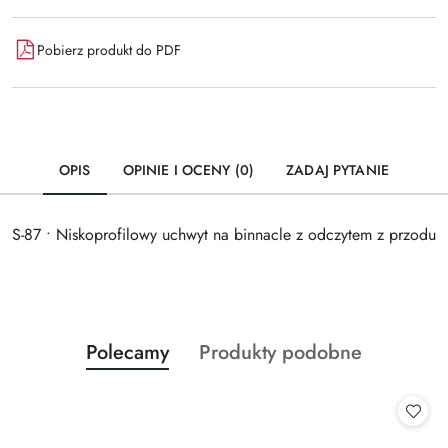
Pobierz produkt do PDF
OPIS
OPINIE I OCENY (0)
ZADAJ PYTANIE
S-87 • Niskoprofilowy uchwyt na binnacle z odczytem z przodu
Produkty
Produkty
Polecamy
Produkty podobne
Pomiń karuzelę produktów
o
o
statusie:
statusie: