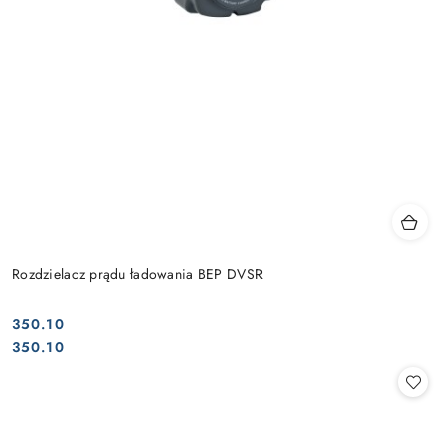
Rozdzielacz prądu ładowania BEP DVSR
350.10
Cena:
Cena:
350.10