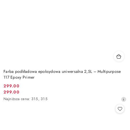
Farba podkładowa epoksydowa uniwersalna 2,5L – Multipurpose
117 Epoxy Primer
299.00
Cena
299.00
Cena
promocyjna:
Najniższa
Najniższa cena:
315
,
315
promocyjna:
cena
z
30
dni
przed
obniżką