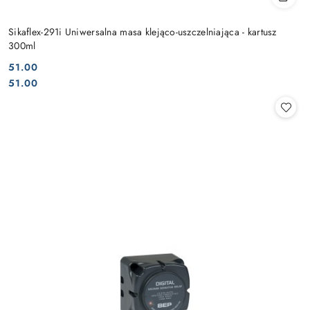
Sikaflex-291i Uniwersalna masa klejąco-uszczelniająca - kartusz
300ml
51.00
Cena:
Cena:
51.00