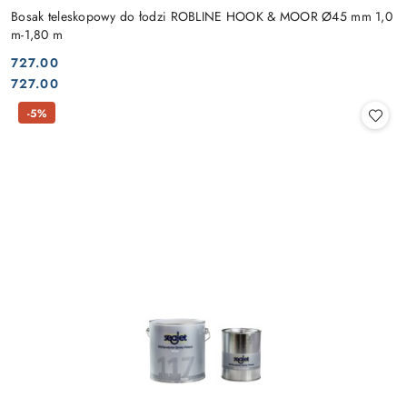
Bosak teleskopowy do łodzi ROBLINE HOOK & MOOR Ø45 mm 1,0
m-1,80 m
727.00
Cena:
Cena:
727.00
-5%