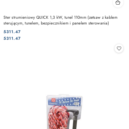
Ster strumieniowy QUICK 1,3 kW, tunel 110mm (zetsaw z kablem
sterującym, tunelem, bezpiecznikiem i panelem sterowania)
5311.47
Cena:
Cena:
5311.47