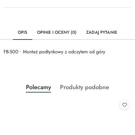
OPIS
OPINIE I OCENY (0)
ZADAJ PYTANIE
FB-500 • Montaż podtynkowy z odczytem od góry
Produkty
Produkty
Polecamy
Produkty podobne
Pomiń karuzelę produktów
o
o
statusie:
statusie: