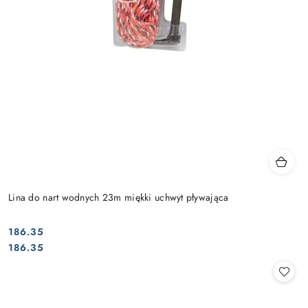
Lina do nart wodnych 23m miękki uchwyt pływająca
186.35
Cena:
Cena:
186.35