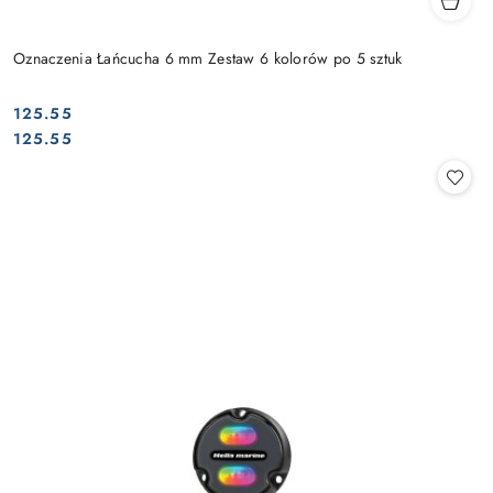
Oznaczenia Łańcucha 6 mm Zestaw 6 kolorów po 5 sztuk
125.55
Cena:
Cena:
125.55