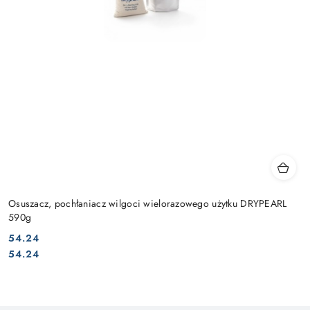
Osuszacz, pochłaniacz wilgoci wielorazowego użytku DRYPEARL
590g
54.24
Cena:
Cena:
54.24