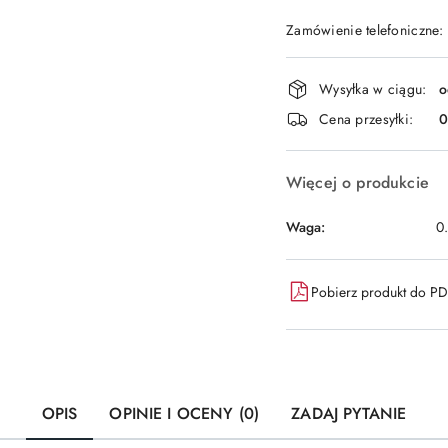
Zamówienie telefoniczne:
Dostępność
Wysyłka w ciągu:
o
i
Cena przesyłki:
dostawa
Więcej o produkcie
Waga:
0
Pobierz produkt do P
OPIS
OPINIE I OCENY (0)
ZADAJ PYTANIE