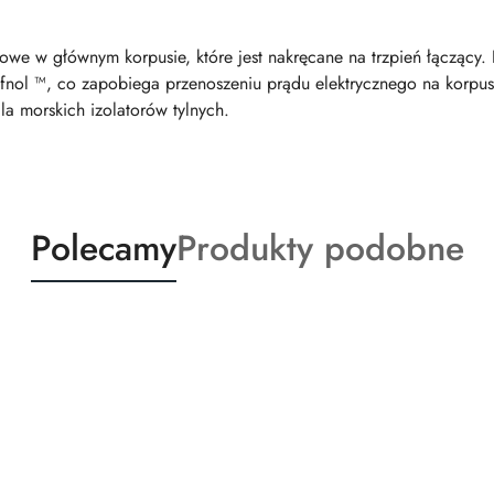
owe w głównym korpusie, które jest nakręcane na trzpień łączący. 
fnol ™, co zapobiega przenoszeniu prądu elektrycznego na korpus 
a morskich izolatorów tylnych.
Produkty
Produkty
Polecamy
Produkty podobne
o
o
statusie:
statusie: