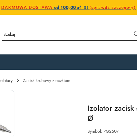
od 100,00 zł !!!
DARMOWA DOSTAWA
(sprawdź szczegóły)
zolatory
Zacisk śrubowy z oczkiem
Izolator zacis
Ø
Symbol:
PG2507