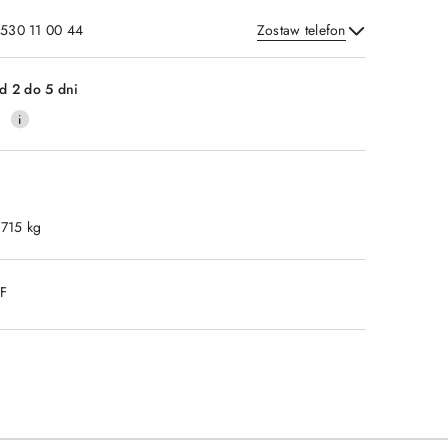
 530 11 00 44
Zostaw telefon
Wyślij
d 2 do 5 dni
0
.715 kg
DF