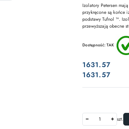
Izolatory Petersen maj
przykręcone są końce iz
podstawy Tufnol ™. Izol
przewyższają obecne st
Dostępność:
TAK
cena:
1631.57
1631.57
Cena:
Ilość
szt.