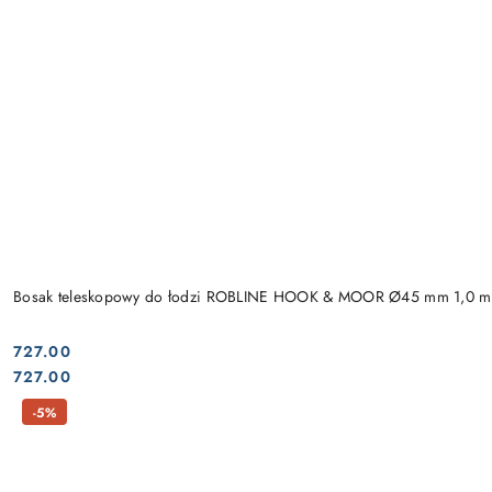
Bosak teleskopowy do łodzi ROBLINE HOOK & MOOR Ø45 mm 1,0 m
727.00
Cena:
Cena:
727.00
-5%