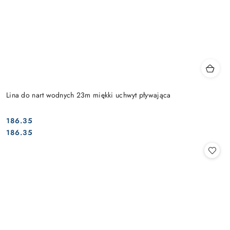
Lina do nart wodnych 23m miękki uchwyt pływająca
186.35
Cena:
Cena:
186.35