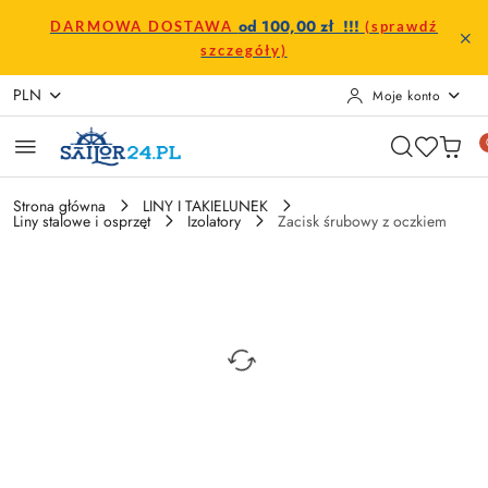
Przejdź do treści głównej
Przejdź do wyszukiwarki
Przejdź do moje konto
Przejdź do menu głównego
Przejdź do opisu produktu
Przejdź do stopki
od 100,00 zł !!!
DARMOWA DOSTAWA
(sprawdź
szczegóły)
PLN
Moje konto
Strona główna
LINY I TAKIELUNEK
Liny stalowe i osprzęt
Izolatory
Zacisk śrubowy z oczkiem