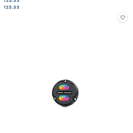
125.55
Cena:
Cena:
125.55