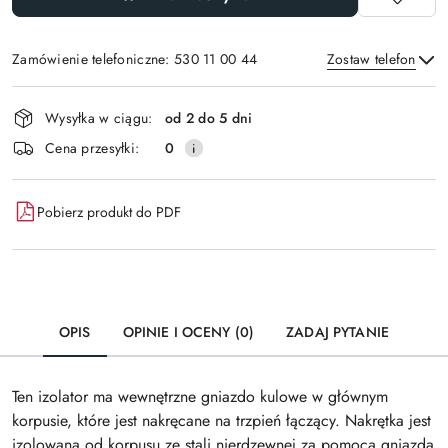
Zamówienie telefoniczne: 530 11 00 44
Zostaw telefon
Dostępność
Wysyłka w ciągu:
od 2 do 5 dni
i
Wyślij
Cena przesyłki:
0
dostawa
Pobierz produkt do PDF
OPIS
OPINIE I OCENY (0)
ZADAJ PYTANIE
Ten izolator ma wewnętrzne gniazdo kulowe w głównym
korpusie, które jest nakręcane na trzpień łączący. Nakrętka jest
izolowana od korpusu ze stali nierdzewnej za pomocą gniazda