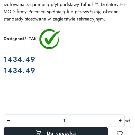
izolowana za pomocą płyt podstawy Tufnol ™. Izolatory Hi-
MOD firmy Petersen spełniają lub przewyższają obecne
standardy stosowane w żeglarstwie rekreacyjnym.
Dostępność:
TAK
cena:
1434.49
1434.49
Cena:
Ilość
szt.
Do koszyka