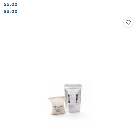
55.00
Cena:
Cena:
55.00