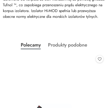
Tufnol ™, co zapobiega przenoszeniu prądu elektrycznego na
korpus izolatora. Izolator Hi-MOD spełnia lub przewyższa
obecne normy elektryczne dla morskich izolatorów tylnych.
Produkty
Produkty
Polecamy
Produkty podobne
Pomiń karuzelę produktów
o
o
statusie:
statusie: