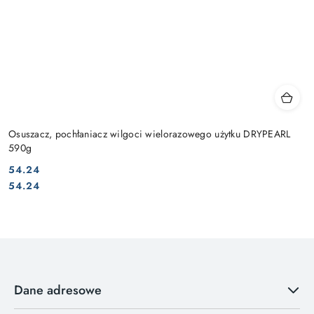
Osuszacz, pochłaniacz wilgoci wielorazowego użytku DRYPEARL
590g
54.24
Cena:
Cena:
54.24
Dane adresowe