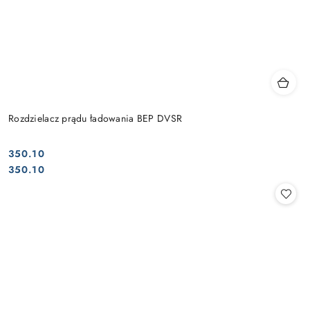
Rozdzielacz prądu ładowania BEP DVSR
350.10
Cena:
Cena:
350.10