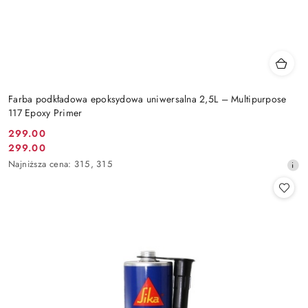
Farba podkładowa epoksydowa uniwersalna 2,5L – Multipurpose
117 Epoxy Primer
299.00
Cena
299.00
Cena
promocyjna:
Najniższa
Najniższa cena:
315
,
315
promocyjna:
cena
z
30
dni
przed
obniżką