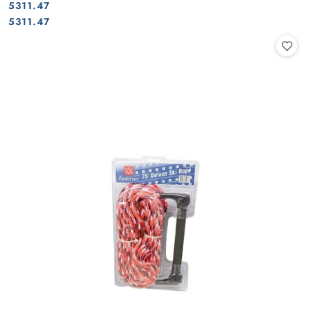
5311.47
Cena:
Cena:
5311.47