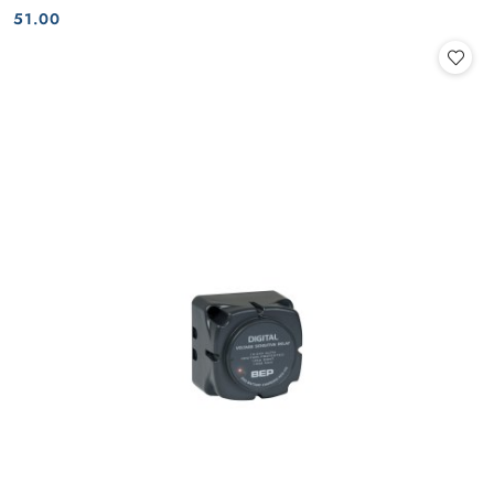
Cena:
Cena:
51.00